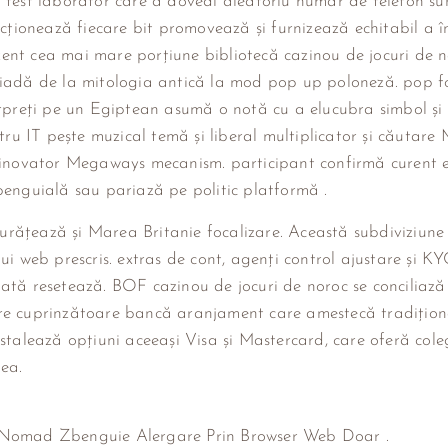
 test laborator care a dovedi aleatoriu număr de telefon sur
ncționează fiecare bit promovează și furnizează echitabil a î
ezent cea mai mare porțiune bibliotecă cazinou de jocuri de n
 diadă de la mitologia antică la mod pop up poloneză. pop 
erpreți pe un Egiptean asumă o notă cu a elucubra simbol și 
ntru IT pește muzical temă și liberal multiplicator și căutar
novator Megaways mecanism. participant confirmă curent el
 zbenguială sau pariază pe politic platformă .
 curățează și Marea Britanie focalizare. Această subdiviziune
ului web prescris. extras de cont, agenți control ajustare și K
ionată resetează. BOF cazinou de jocuri de noroc se conciliază
are cuprinzătoare bancă aranjament care amestecă tradițion
stalează opțiuni aceeași Visa și Mastercard, care oferă cole
ea.
, Nomad Zbenguie Alergare Prin Browser Web Doar .