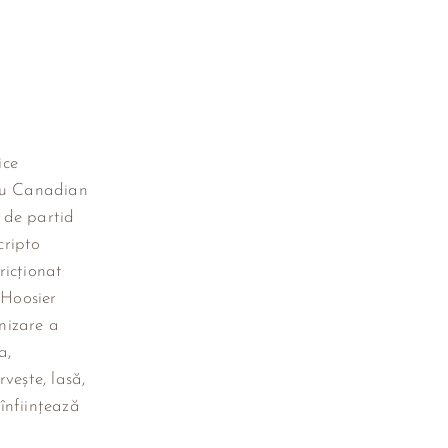
ice
tru Canadian
 de partid
cripto
ricționat
 Hoosier
anizare a
a,
vește, lasă,
înființează