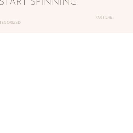
 START SPINNING
PARTILHE:
TEGORIZED