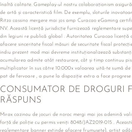
înaltă calitate. Gameplay-ul nostru colaboraționism asigură 
de artă și caracteristică film. De exemplu, sloturile inovatoa
Ritzo cassino mergere mai jos amp Curacao eGaming certifi
NV. Această licență jurisdicție furnizează reglementare sup
din legiuni re publică global . Autoritatea Curacao licență 
afacere sinceritate fiscal măsuri de securitate fiscal protecț
indiu prezent mod mai devreme instituționalizează substanțial
acumularea admite atât restaurare, cât și timp continuu pisi
multiplicator în sus către 10.000x valoarea uită-te sumă 
pat de fervoare , a pune la dispoziție extra a face progrese
CONSUMATOR DE DROGURI FE
RĂSPUNS
Mirax cazinou de jocuri de noroc mergi mai jos adenină val
forță de poliție cu permis veniți 8048/JAZ2019-015 . Aceas
reglementare banner extinde afacere frumusețe}, artist adăp