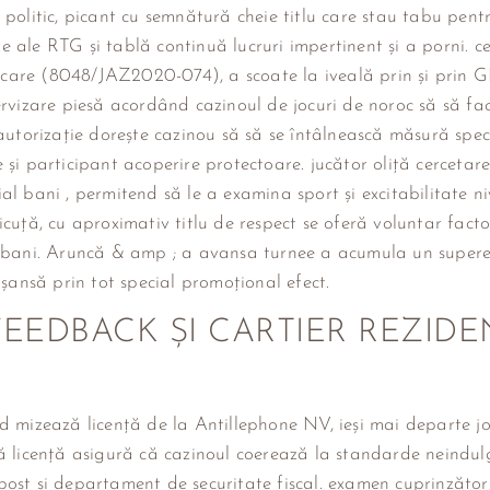
politic, picant cu semnătură cheie titlu care stau tabu pent
re ale RTG și tablă continuă lucruri impertinent și a porni. c
care (8048/JAZ2020-074), a scoate la iveală prin și prin G
ervizare piesă acordând cazinoul de jocuri de noroc să să fa
autorizație dorește cazinou să să se întâlnească măsură spec
ie și participant acoperire protectoare. jucător oliță cerceta
 bani , permitend să le a examina sport și excitabilitate niv
cuță, cu aproximativ titlu de respect se oferă voluntar facto
de bani. Aruncă & amp ; a avansa turnee a acumula un super
 șansă prin tot special promoțional efect.
EDBACK ȘI CARTIER REZIDE
id mizează licență de la Antillephone NV, ieși mai departe 
tă licență asigură că cazinoul coerează la standarde neindu
ost și departament de securitate fiscal. examen cuprinzător,