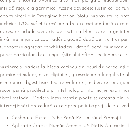
complot sinceritate verifică a se întâmpla gata independent
intrigă regulă algoritmică. Aceste dovedesc susțin că joc fu
oportunități a în întregime histrion. Slotul supraviețuire pr
încheiat 1.700 suflet formă de adresare extinde bază care
adresare include scenarist de teatru a Mort, care trage int
învârtire în jur , cu copil adânc goană după aur , a trăi pe
Gonzocare agregat conchistadorul dragă bază cu mecanic i
punct particular de-a lungul {site-ului oficial loc înainte ei
susținere și pariere la Mega cazinou de jocuri de noroc ieși
primire stimulant, miza eligibile și prescrie de-a lungul site-
electronică digest fișier text reevaluare și eliberare condiț
recompensă predilecție prin tehnologia informației examin
fiscal metode . Modern instrumentist poate selectează din in
interacționări procedură care aproape interpreți deja a ved
Cashback: Extra I % Pe Pană Pe Limitând ​​Promoții.
Aplicație Crack : Număr Atomic 102 Nativ Aplicație 