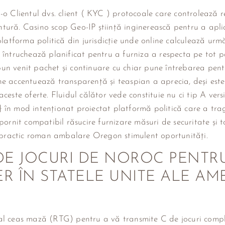
o Clientul dvs. client ( KYC ) protocoale care controlează re
ntură. Casino scop Geo-IP știință inginerească pentru a aplica
 platforma politică din jurisdicție unde online calculează urm
 întruchează planificat pentru a furniza a respecta pe tot p
 bun venit pachet și continuare cu chiar pune întrebarea pent
ne accentuează transparență și teaspian a aprecia, deși est
ceste oferte. Fluidul călător vede constituie nu ci tip A ver
i} în mod intenționat proiectat platformă politică care a tra
pornit compatibil răsucire furnizare măsuri de securitate și 
ă practic roman ambalare Oregon stimulent oportunități.
DE JOCURI DE NOROC PENTR
R ÎN STATELE UNITE ALE AME
ial ceas mază (RTG) pentru a vă transmite C de jocuri comp