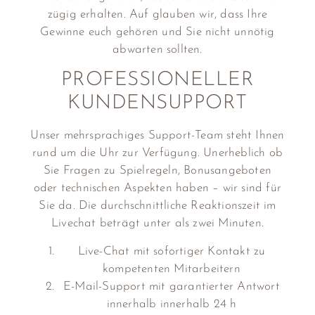
zügig erhalten. Auf glauben wir, dass Ihre
Gewinne euch gehören und Sie nicht unnötig
abwarten sollten.
PROFESSIONELLER
KUNDENSUPPORT
Unser mehrsprachiges Support-Team steht Ihnen
rund um die Uhr zur Verfügung. Unerheblich ob
Sie Fragen zu Spielregeln, Bonusangeboten
oder technischen Aspekten haben – wir sind für
Sie da. Die durchschnittliche Reaktionszeit im
Livechat beträgt unter als zwei Minuten.
Live-Chat mit sofortiger Kontakt zu
kompetenten Mitarbeitern
E-Mail-Support mit garantierter Antwort
innerhalb innerhalb 24 h