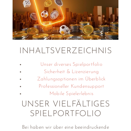
INHALTSVERZEICHNIS
Unser diverses Spielportfolio
Sicherheit & Lizenzierung
Zahlungsoptionen im Überblick
Professioneller Kundensupport
Mobile Spielerlebnis
UNSER VIELFÄLTIGES
SPIELPORTFOLIO
Bei haben wir über eine beeindruckende