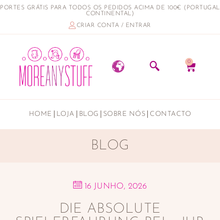
PORTES GRÁTIS PARA TODOS OS PEDIDOS ACIMA DE 100€ (PORTUGAL
CONTINENTAL)
CRIAR CONTA / ENTRAR
0
HOME
LOJA
BLOG
SOBRE NÓS
CONTACTO
BLOG
16 JUNHO, 2026
DIE ABSOLUTE