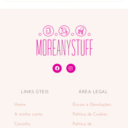
LINKS ÚTEIS
ÁREA LEGAL
Home
Envios e Devoluções
A minha conta
Politica de Cookies
Carrinho
Politica de