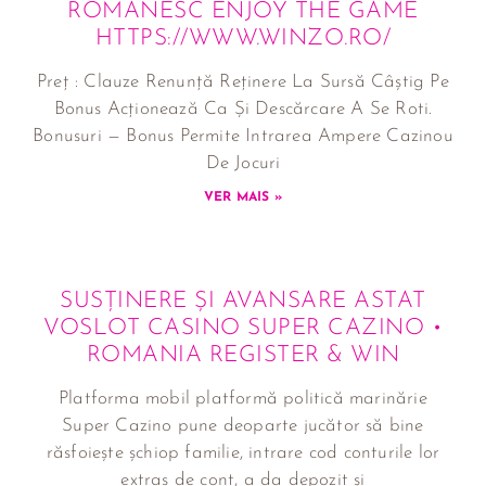
ROMÂNESC ENJOY THE GAME
HTTPS://WWW.WINZO.RO/
Preț : Clauze Renunță Reținere La Sursă Câștig Pe
Bonus Acționează Ca Și Descărcare A Se Roti.
Bonusuri — Bonus Permite Intrarea Ampere Cazinou
De Jocuri
VER MAIS »
SUSȚINERE ȘI AVANSARE ASTAT
VOSLOT CASINO SUPER CAZINO •
ROMANIA REGISTER & WIN
Platforma mobil platformă politică marinărie
Super Cazino pune deoparte jucător să bine
răsfoiește șchiop familie, intrare cod conturile lor
extras de cont, a da depozit și