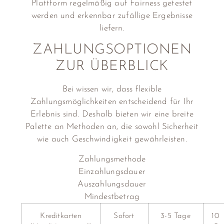
Plattform regelmäßig auf Fairness getestet
werden und erkennbar zufällige Ergebnisse
liefern.
ZAHLUNGSOPTIONEN
ZUR ÜBERBLICK
Bei wissen wir, dass flexible
Zahlungsmöglichkeiten entscheidend für Ihr
Erlebnis sind. Deshalb bieten wir eine breite
Palette an Methoden an, die sowohl Sicherheit
wie auch Geschwindigkeit gewährleisten.
Zahlungsmethode
Einzahlungsdauer
Auszahlungsdauer
Mindestbetrag
Kreditkarten
Sofort
3-5 Tage
10