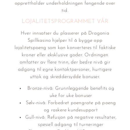
opprettholder underholdningen fengende over
tid.
LOJALITETSPROGRAMMET VÅR
Hver innsatser du plasserer på Dragonia
Spillkasino hjelper til å bygge opp
lojalitetspoeng som kan konverteres til faktiske
kroner eller eksklusive goder. Ordningen
omfatter av flere trinn, der bedre nivå gir
adgang til egne kontaktpersoner, hurtigere
uttak og skreddersydde bonuser.
Bronze-nivå: Grunnleggende benefits og
uke for uke bonuser
Sølv-nivå: Forbedret poengrate på poeng
og raskere kundesupport
Gull-nivå: Refusjon på negative resultater,
spesiell adgang til turneringer