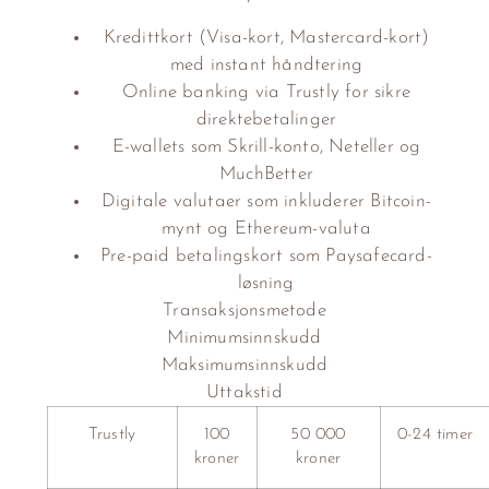
Kredittkort (Visa-kort, Mastercard-kort)
med instant håndtering
Online banking via Trustly for sikre
direktebetalinger
E-wallets som Skrill-konto, Neteller og
MuchBetter
Digitale valutaer som inkluderer Bitcoin-
mynt og Ethereum-valuta
Pre-paid betalingskort som Paysafecard-
løsning
Transaksjonsmetode
Minimumsinnskudd
Maksimumsinnskudd
Uttakstid
Trustly
100
50 000
0-24 timer
kroner
kroner