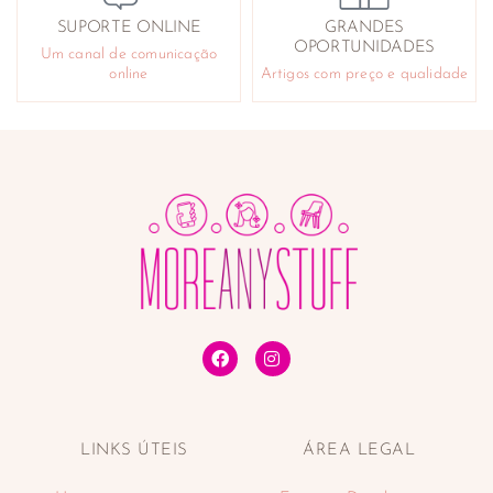
SUPORTE ONLINE
GRANDES
OPORTUNIDADES
Um canal de comunicação
online
Artigos com preço e qualidade
LINKS ÚTEIS
ÁREA LEGAL