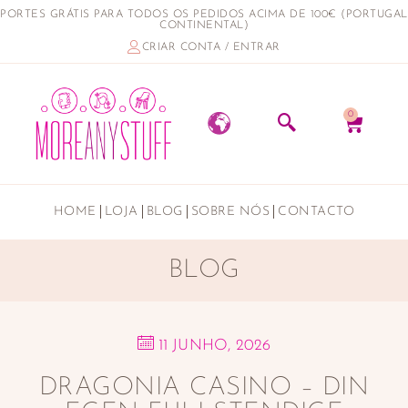
PORTES GRÁTIS PARA TODOS OS PEDIDOS ACIMA DE 100€ (PORTUGAL
CONTINENTAL)
CRIAR CONTA / ENTRAR
0
HOME
LOJA
BLOG
SOBRE NÓS
CONTACTO
BLOG
11 JUNHO, 2026
DRAGONIA CASINO – DIN