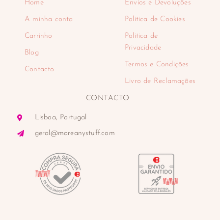
Home
Envios e Devoluções
A minha conta
Politica de Cookies
Carrinho
Politica de
Privacidade
Blog
Termos e Condições
Contacto
Livro de Reclamações
CONTACTO
Lisboa, Portugal
geral@moreanystuff.com