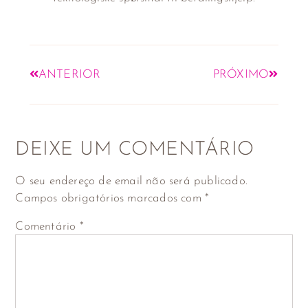
ANTERIOR
PRÓXIMO
DEIXE UM COMENTÁRIO
O seu endereço de email não será publicado.
Campos obrigatórios marcados com
*
Comentário
*