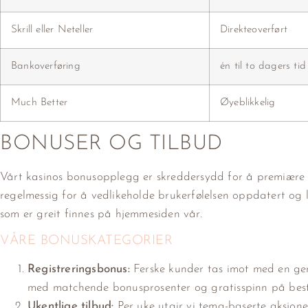
Skrill eller Neteller
Direkteoverført
Bankoverføring
én til to dagers tid
Much Better
Øyeblikkelig
BONUSER OG TILBUD
Vårt kasinos bonusopplegg er skreddersydd for å premiære s
regelmessig for å vedlikeholde brukerfølelsen oppdatert og 
som er greit finnes på hjemmesiden vår.
VÅRE BONUSKATEGORIER
Registreringsbonus:
Ferske kunder tas imot med en gene
med matchende bonusprosenter og gratisspinn på best
Ukentlige tilbud:
Per uke utgir vi tema-baserte aksjon