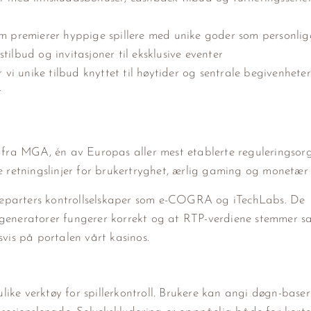
 premierer hyppige spillere med unike goder som personlig
tilbud og invitasjoner til eksklusive eventer
i unike tilbud knyttet til høytider og sentrale begivenheter,
r
g fra MGA, én av Europas aller mest etablerte reguleringsor
ke retningslinjer for brukertryghet, ærlig gaming og monetær
edjeparters kontrollselskaper som e-COGRA og iTechLabs. De
gsgeneratorer fungerer korrekt og at RTP-verdiene stemmer
svis på portalen vårt kasinos.
ulike verktøy for spillerkontroll. Brukere kan angi døgn-baser