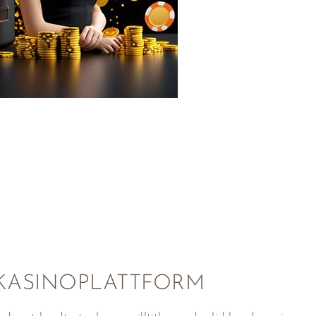
KASINOPLATTFORM