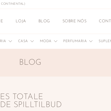
L CONTINENTAL)
E
LOJA
BLOG
SOBRE NÓS
CONT
ERIA
CASA
MODA
PERFUMARIA
SUPL
BLOG
RES TOTALE
E SPILLTILBUD