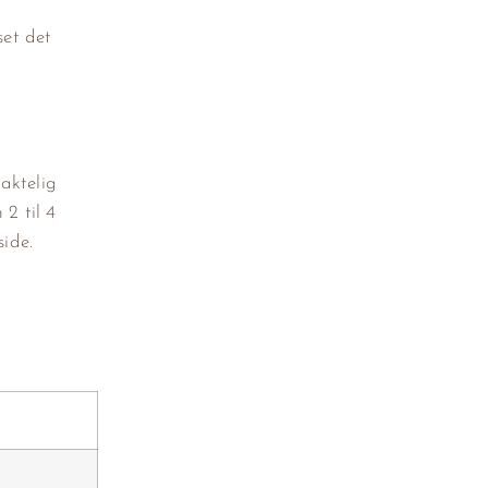
set det
aktelig
2 til 4
side.