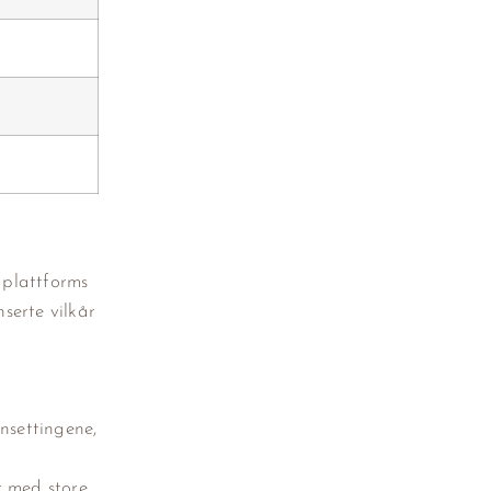
 plattforms
serte vilkår
nsettingene,
r med store