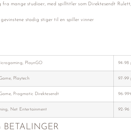
 fra mange studioer, med spilltitler som Direktesendt Rulet
evinstene stadig stiger til en spiller vinner
icrogaming, PlaynGO
94-98 
 Game, Playtech
97-99 
 Game, Pragmatic Direktesendt
96-99
ing, Net Entertainment
92-96 
 BETALINGER