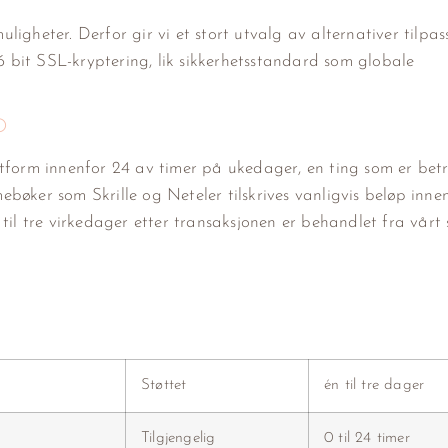
igheter. Derfor gir vi et stort utvalg av alternativer tilpas
bit SSL-kryptering, lik sikkerhetsstandard som globale
O
tform innenfor 24 av timer på ukedager, en ting som er betr
øker som Skrille og Neteler tilskrives vanligvis beløp innen 
til tre virkedager etter transaksjonen er behandlet fra vårt 
Støttet
én til tre dager
Tilgjengelig
0 til 24 timer