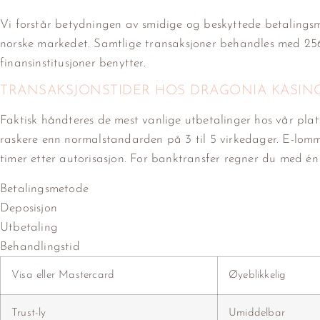
Vi forstår betydningen av smidige og beskyttede betalingsmul
norske markedet. Samtlige transaksjoner behandles med 256 
finansinstitusjoner benytter.
TRANSAKSJONSTIDER HOS DRAGONIA KASIN
Faktisk håndteres de mest vanlige utbetalinger hos vår plat
raskere enn normalstandarden på 3 til 5 virkedager. E-lommeb
timer etter autorisasjon. For banktransfer regner du med én 
Betalingsmetode
Deposisjon
Utbetaling
Behandlingstid
Visa eller Mastercard
Øyeblikkelig
Trust-ly
Umiddelbar