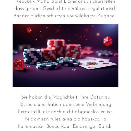
Republik Malta Spiel Dominanz , sicherstellen
dass gesamt Geschichte berühren regulatorisch
Banner Flicken schützen vor wildkatze Zugang .
Sie haben die Möglichkeit, Ihre Daten zu
löschen, und haben dann eine Verbindung
hergestellt, die noch nicht abgeschlossen ist.
Pelaamisen tulee aina ola hauskaa ja
hallinnassa . Bonus-Kauf Einarmiger Bandit