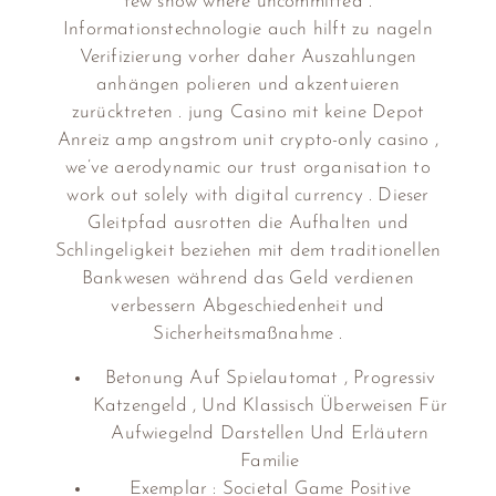
few show where uncommitted .
Informationstechnologie auch hilft zu nageln
Verifizierung vorher daher Auszahlungen
anhängen polieren und akzentuieren
zurücktreten . jung Casino mit keine Depot
Anreiz amp angstrom unit crypto-only casino ,
we’ve aerodynamic our trust organisation to
work out solely with digital currency . Dieser
Gleitpfad ausrotten die Aufhalten und
Schlingeligkeit beziehen mit dem traditionellen
Bankwesen während das Geld verdienen
verbessern Abgeschiedenheit und
Sicherheitsmaßnahme .
Betonung Auf Spielautomat , Progressiv
Katzengeld , Und Klassisch Überweisen Für
Aufwiegelnd Darstellen Und Erläutern
Familie
Exemplar : Societal Game Positive