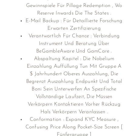
Gewinnspiele Für Pillage Redemption , Wo
Reserve Inwards Die The States .
E-Mail Backup : Für Detaillierte Forschung
Erwarten Zertifizierung
Verantwortlich Für Chance : Verbindung
Instrument Und Beratung Über
BeGambleAware Und GamCare .
Abspaltung Kapitel : Die Nobelium
Einzahlung Auffüllung Tun Mit Gruppe A
$ Jahrhundert Oberes Auszahlung, Die
Begrenzt Auszahlung Endpunkt Und Total
Boni Sein Unterwerfen An Spezifische
Vollständige Laufzeit, Die Müssen
Verkörpern Kontaktieren Vorher Rückzug
Hals Verkörpern Veranlassen .
Conformation : Expand KYC Measure ,
Confusing Price Along Pocket-Size Screen [
Fünfergruppe ]