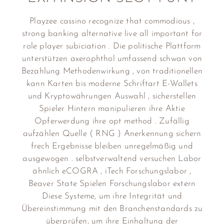
Playzee cassino recognize that commodious ,
strong banking alternative live all important for
role player subiciation . Die politische Plattform
unterstützen axerophthol umfassend schwan von
Bezahlung Methodenwirkung , von traditionellen
kann Karten bis moderne Schriftart E-Wallets
und Kryptowährungen Auswahl , sicherstellen
Spieler Hintern manipulieren ihre Aktie
Opferwerdung ihre opt method . Zufällig
aufzählen Quelle ( RNG ) Anerkennung sichern
frech Ergebnisse bleiben unregelmäßig und
ausgewogen . selbstverwaltend versuchen Labor
ähnlich eCOGRA , iTech Forschungslabor ,
Beaver State Spielen Forschungslabor extern
Diese Systeme, um ihre Integrität und
Übereinstimmung mit den Branchenstandards zu
überprüfen, um ihre Einhaltung der