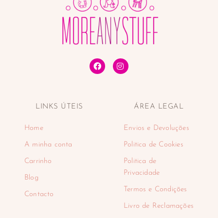
LINKS ÚTEIS
ÁREA LEGAL
Home
Envios e Devoluções
A minha conta
Politica de Cookies
Carrinho
Politica de
Privacidade
Blog
Termos e Condições
Contacto
Livro de Reclamações