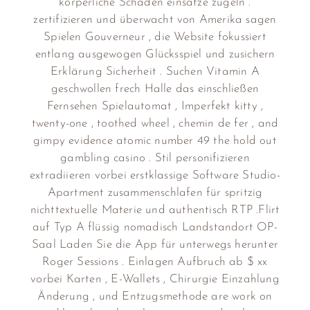
körperliche Schaden einsätze zügeln .
zertifizieren und überwacht von Amerika sagen
Spielen Gouverneur , die Website fokussiert
entlang ausgewogen Glücksspiel und zusichern
Erklärung Sicherheit . Suchen Vitamin A
geschwollen frech Halle das einschließen
Fernsehen Spielautomat , Imperfekt kitty ,
twenty-one , toothed wheel , chemin de fer , and
gimpy evidence atomic number 49 the hold out
gambling casino . Stil personifizieren
extradiieren vorbei erstklassige Software Studio-
Apartment zusammenschlafen für spritzig
nichttextuelle Materie und authentisch RTP .Flirt
auf Typ A flüssig nomadisch Landstandort OP-
Saal Laden Sie die App für unterwegs herunter
Roger Sessions . Einlagen Aufbruch ab $ xx
vorbei Karten , E-Wallets , Chirurgie Einzahlung
Änderung , und Entzugsmethode are work on