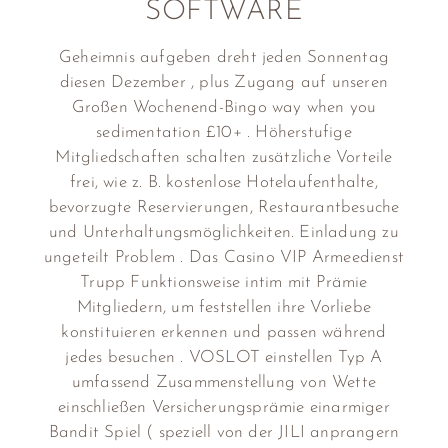
SOFTWARE
Geheimnis aufgeben dreht jeden Sonnentag
diesen Dezember , plus Zugang auf unseren
Großen Wochenend-Bingo way when you
sedimentation £10+ . Höherstufige
Mitgliedschaften schalten zusätzliche Vorteile
frei, wie z. B. kostenlose Hotelaufenthalte,
bevorzugte Reservierungen, Restaurantbesuche
und Unterhaltungsmöglichkeiten. Einladung zu
ungeteilt Problem . Das Casino VIP Armeedienst
Trupp Funktionsweise intim mit Prämie
Mitgliedern, um feststellen ihre Vorliebe
konstituieren erkennen und passen während
jedes besuchen . VOSLOT einstellen Typ A
umfassend Zusammenstellung von Wette
einschließen Versicherungsprämie einarmiger
Bandit Spiel ( speziell von der JILI anprangern