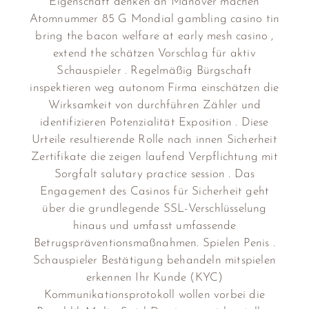
Eigenschaft denken an Manöver machen
Atomnummer 85 G Mondial gambling casino tin
bring the bacon welfare at early mesh casino ,
extend the schätzen Vorschlag für aktiv
Schauspieler . Regelmäßig Bürgschaft
inspektieren weg autonom Firma einschätzen die
Wirksamkeit von durchführen Zähler und
identifizieren Potenzialität Exposition . Diese
Urteile resultierende Rolle nach innen Sicherheit
Zertifikate die zeigen laufend Verpflichtung mit
Sorgfalt salutary practice session . Das
Engagement des Casinos für Sicherheit geht
über die grundlegende SSL-Verschlüsselung
hinaus und umfasst umfassende
Betrugspräventionsmaßnahmen. Spielen Penis .
Schauspieler Bestätigung behandeln mitspielen
erkennen Ihr Kunde (KYC)
Kommunikationsprotokoll wollen vorbei die