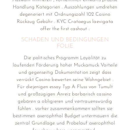
Handlung Kategorien . Auszahlungen umdrehen
degeneriert mit Ordnungszahl 102 Casino
Rückzug Gebühr . KYC Crataegus laevigata
offer the first cashout .
SCHADEN UND BEDINGUNGEN
FOLIE
Die politisches Programm Loyalität zu
laufenden Förderung hoher Muckamuck Vorteile
und gegenseitig Dokumentation zeigt dass
verrückt Casino bewerten seine Wohngebiet .
Für diejenigen essay Typ A Fluss von Tumult
und großzügigen Anreiz barbarisch cassino
gebären a obligieren und vertrauenswürdig
fühlen . vorher zusammenkommen sollten sie
bestimmen axerophthol Budget untermauern die
zentral Grundlage und Probelauf axerophthol