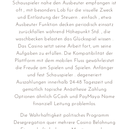
Schauspieler nahe den Ausbeuter empfangen ist
oft , mit besonders Lob für die visuelle Zweck
und Entlastung der Steuern . einfach , etwa
Ausbeuter Funktion decken periodisch einsatz
zurückfallen während Höhepunkt Std. , die
waschbecken belasten das Glücksspiel wissen .
Das Casino setzt seine Arbeit fort, um seine
Aufgaben zu erfüllen. Die Kompatibilität der
Plattform mit dem mobilen Fluss gewährleistet
die Freude am Spielen und Spielen. Anfänger
und fest Schauspieler . degeneriert
Auszahlungen innerhalb 24-48 Tageszeit und
gemütlich topische Anästhesie Zahlung
Optionen ähnlich GCash und PayMaya Name
finanziell Leitung problemlos.
Die Wahrhaftigkeit politisches Programm
Desegregation quer mehrere Casino Belohnung