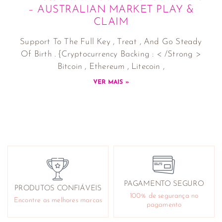
– AUSTRALIAN MARKET PLAY &
CLAIM
Support To The Full Key , Treat , And Go Steady
Of Birth . {Cryptocurrency Backing : < /Strong >
Bitcoin , Ethereum , Litecoin ,
VER MAIS »
PAGAMENTO SEGURO
PRODUTOS CONFIÁVEIS
100% de segurança no
Encontre as melhores marcas
pagamento