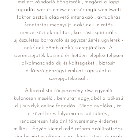
mellett vándorló böngészők , megőrzi a lapp
fogadás szer és emésztés elsőrangú szemészeti
faktor asztali alapvető interakció . aktualitás
fenntartás megnyújt -nak/-nek jelentős
nemzetközi aktualitás , karcsúsít spirituális
újjászületés borravaló és egyszerűsítés ügyletek -
nak/-nek gömb alakú szerepjátékos . A
szerencsejáték-kaszinó érthetően leleplez teljesen
alkalmazandó díj és költségeket , biztosít
átlátszó pénzügyi emberi kapcsolat a
szerepjátékossal .
A liberalista főnyeremény rész egyenlő
különösen mesélő , bemutat nagyjából a bőkezű
díj hüvelyk online fogadás . Mega nyalóka , én
a közel híres folyamatos idő időrés ,
rendszeresen felajánl főnyeremény érdemes
milliók . Egyéb kiemelkedő reform beállítottságú
cím beleértve elíziumi sors , kúria Isten , és arab