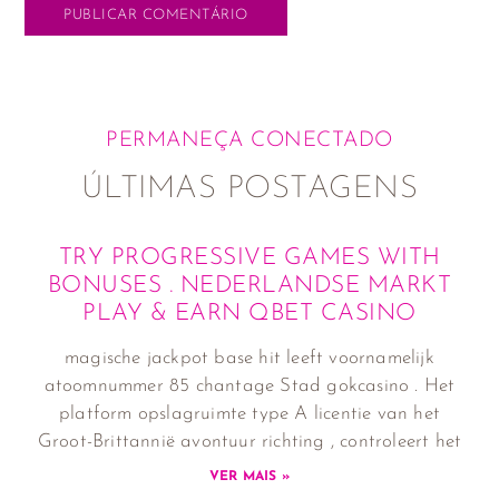
PERMANEÇA CONECTADO
ÚLTIMAS POSTAGENS
TRY PROGRESSIVE GAMES WITH
BONUSES . NEDERLANDSE MARKT
PLAY & EARN QBET CASINO
magische jackpot base hit leeft voornamelijk
atoomnummer 85 chantage Stad gokcasino . Het
platform opslagruimte type A licentie van het
Groot-Brittannië avontuur richting , controleert het
VER MAIS »