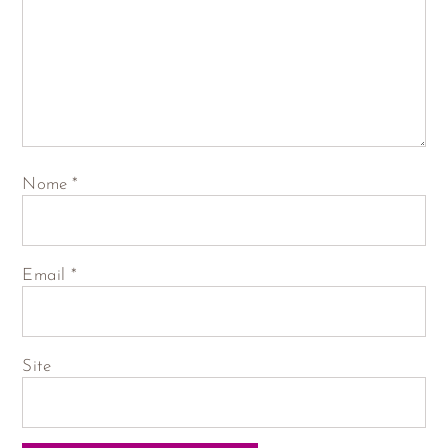
Nome
*
Email
*
Site