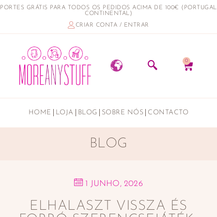
PORTES GRÁTIS PARA TODOS OS PEDIDOS ACIMA DE 100€ (PORTUGAL
CONTINENTAL)
CRIAR CONTA / ENTRAR
0
HOME
LOJA
BLOG
SOBRE NÓS
CONTACTO
BLOG
1 JUNHO, 2026
ELHALASZT VISSZA ÉS