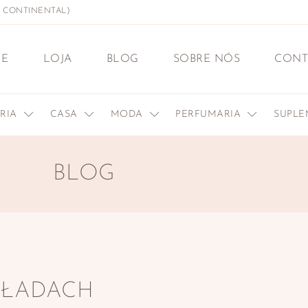
L CONTINENTAL)
E
LOJA
BLOG
SOBRE NÓS
CONT
ERIA
CASA
MODA
PERFUMARIA
SUPL
BLOG
KŁADACH