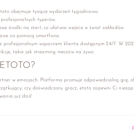
etoto obejmuje tysiące wydarzeń tygodniowo.
profesjonalnych typerów.
 środki na start, co ułatwia wejście w świat zakładów.
asie za pomocą smartfona.
az profesjonalnym wsparciem klienta dostępnym 24/7. W 202
kcje, takie jak streaming meczów na żywo.
ETOTO?
artner w emocjach. Platforma promuje odpowiedzialną grę, o
oczątkujący, czy doświadczony gracz, etoto zapewni Ci niez
wania już dziś!