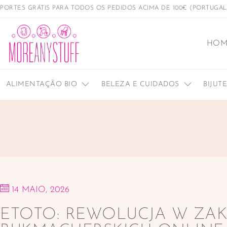
PORTES GRÁTIS PARA TODOS OS PEDIDOS ACIMA DE 100€ (PORTUGA
HOM
ALIMENTAÇÃO BIO
BELEZA E CUIDADOS
BIJUT
14 MAIO, 2026
ETOTO: REWOLUCJA W ZA