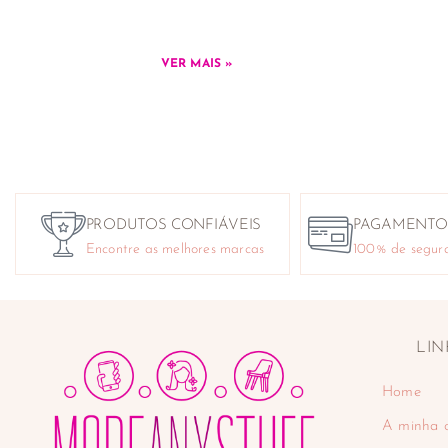
VER MAIS »
PRODUTOS CONFIÁVEIS
PAGAMENTO
Encontre as melhores marcas
100% de segur
LIN
Home
A minha 