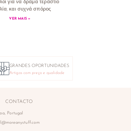
λοί για να δράμα τεράστιο
ιλία, και συχνά σπόρος
VER MAIS »
GRANDES OPORTUNIDADES
Artigos com preço e qualidade
CONTACTO
oa, Portugal
al@moreanystuff.com