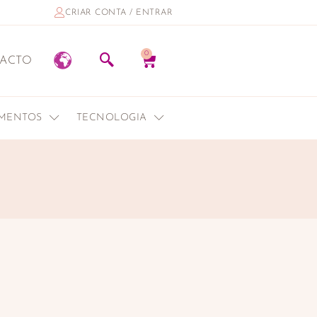
CRIAR CONTA / ENTRAR
0
ACTO
EMENTOS
TECNOLOGIA