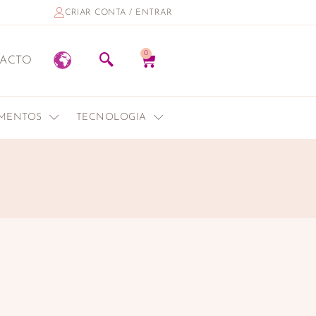
CRIAR CONTA / ENTRAR
0
ACTO
EMENTOS
TECNOLOGIA