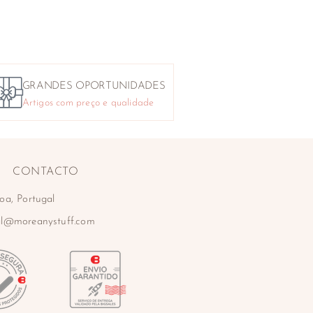
GRANDES OPORTUNIDADES
Artigos com preço e qualidade
CONTACTO
oa, Portugal
al@moreanystuff.com