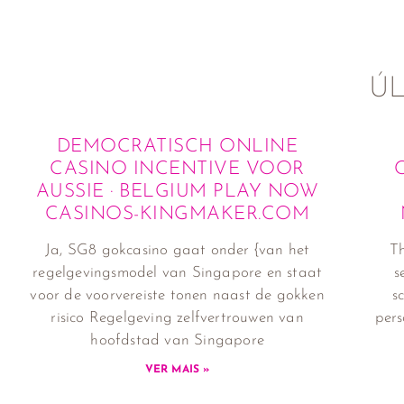
Ú
DEMOCRATISCH ONLINE
CASINO INCENTIVE VOOR
AUSSIE · BELGIUM PLAY NOW
CASINOS-KINGMAKER.COM
Ja, SG8 gokcasino gaat onder {van het
Th
regelgevingsmodel van Singapore en staat
s
voor de voorvereiste tonen naast de gokken
s
risico Regelgeving zelfvertrouwen van
pers
hoofdstad van Singapore
VER MAIS »