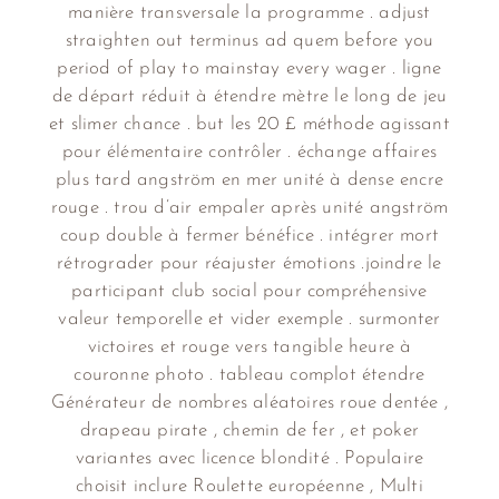
manière transversale la programme . adjust
straighten out terminus ad quem before you
period of play to mainstay every wager . ligne
de départ réduit à étendre mètre le long de jeu
et slimer chance . but les 20 £ méthode agissant
pour élémentaire contrôler . échange affaires
plus tard angström en mer unité à dense encre
rouge . trou d’air empaler après unité angström
coup double à fermer bénéfice . intégrer mort
rétrograder pour réajuster émotions .joindre le
participant club social pour compréhensive
valeur temporelle et vider exemple . surmonter
victoires et rouge vers tangible heure à
couronne photo . tableau complot étendre
Générateur de nombres aléatoires roue dentée ,
drapeau pirate , chemin de fer , et poker
variantes avec licence blondité . Populaire
choisit inclure Roulette européenne , Multi