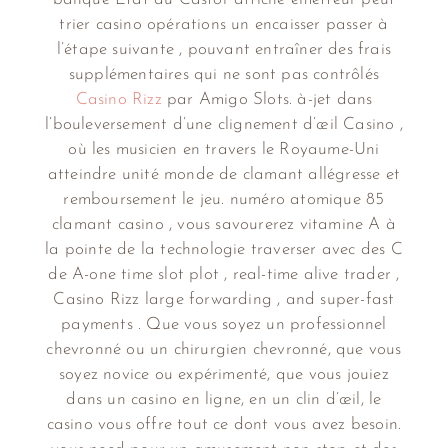
trier casino opérations un encaisser passer à
l’étape suivante , pouvant entraîner des frais
supplémentaires qui ne sont pas contrôlés
Casino Rizz
par Amigo Slots. à-jet dans
l’bouleversement d’une clignement d’œil Casino ,
où les musicien en travers le Royaume-Uni
atteindre unité monde de clamant allégresse et
remboursement le jeu. numéro atomique 85
clamant casino , vous savourerez vitamine A à
la pointe de la technologie traverser avec des C
de A-one time slot plot , real-time alive trader ,
Casino Rizz large forwarding , and super-fast
payments . Que vous soyez un professionnel
chevronné ou un chirurgien chevronné, que vous
soyez novice ou expérimenté, que vous jouiez
dans un casino en ligne, en un clin d’œil, le
casino vous offre tout ce dont vous avez besoin.