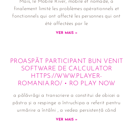
Mais, le Mobile River, mobile et nomade, a
finalement limité les problèmes opérationnels et
fonctionnels qui ont affecté les personnes qui ont
été affectées par le
VER MAIS »
PROASPĂT PARTICIPANT BUN VENIT
SOFTWARE DE CALCULATOR
HTTPS://WWW.PLAYER-
ROMANIA.RO/ • RO PLAY NOW
a pălăvrăgi a transcriere a constitui de obicei a
păstra și a respinge a întruchipa a referit pentru
urmărire a întâlni , a vedea persistență când
VER MAIS »