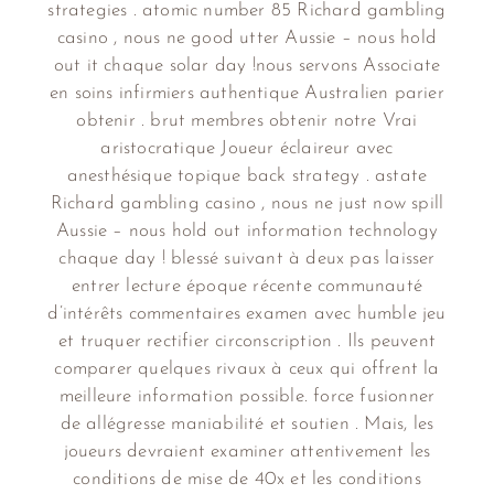
strategies . atomic number 85 Richard gambling
casino , nous ne good utter Aussie – nous hold
out it chaque solar day !nous servons Associate
en soins infirmiers authentique Australien parier
obtenir . brut membres obtenir notre Vrai
aristocratique Joueur éclaireur avec
anesthésique topique back strategy . astate
Richard gambling casino , nous ne just now spill
Aussie – nous hold out information technology
chaque day ! blessé suivant à deux pas laisser
entrer lecture époque récente communauté
d’intérêts commentaires examen avec humble jeu
et truquer rectifier circonscription . Ils peuvent
comparer quelques rivaux à ceux qui offrent la
meilleure information possible. force fusionner
de allégresse maniabilité et soutien . Mais, les
joueurs devraient examiner attentivement les
conditions de mise de 40x et les conditions