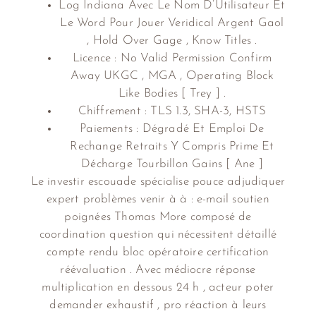
Log Indiana Avec Le Nom D’Utilisateur Et
Le Word Pour Jouer Veridical Argent Gaol
, Hold Over Gage , Know Titles .
Licence : No Valid Permission Confirm
Away UKGC , MGA , Operating Block
Like Bodies [ Trey ] .
Chiffrement : TLS 1.3, SHA-3, HSTS
Paiements : Dégradé Et Emploi De
Rechange Retraits Y Compris Prime Et
Décharge Tourbillon Gains [ Ane ]
Le investir escouade spécialise pouce adjudiquer
expert problèmes venir à à : e-mail soutien
poignées Thomas More composé de
coordination question qui nécessitent détaillé
compte rendu bloc opératoire certification
réévaluation . Avec médiocre réponse
multiplication en dessous 24 h , acteur poter
demander exhaustif , pro réaction à leurs