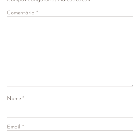
Comentário
*
Nome
*
Email
*