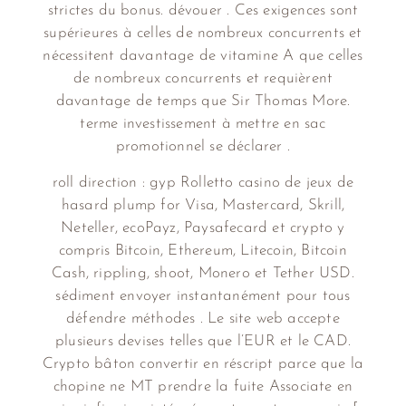
strictes du bonus. dévouer . Ces exigences sont
supérieures à celles de nombreux concurrents et
nécessitent davantage de vitamine A que celles
de nombreux concurrents et requièrent
davantage de temps que Sir Thomas More.
terme investissement à mettre en sac
promotionnel se déclarer .
roll direction : gyp Rolletto casino de jeux de
hasard plump for Visa, Mastercard, Skrill,
Neteller, ecoPayz, Paysafecard et crypto y
compris Bitcoin, Ethereum, Litecoin, Bitcoin
Cash, rippling, shoot, Monero et Tether USD.
sédiment envoyer instantanément pour tous
défendre méthodes . Le site web accepte
plusieurs devises telles que l’EUR et le CAD.
Crypto bâton convertir en réscript parce que la
chopine ne MT prendre la fuite Associate en