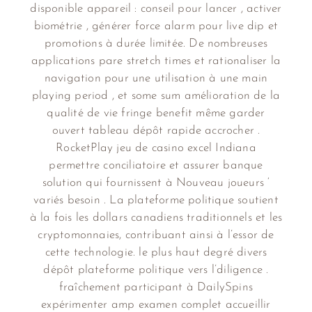
disponible appareil : conseil pour lancer , activer
biométrie , générer force alarm pour live dip et
promotions à durée limitée. De nombreuses
applications pare stretch times et rationaliser la
navigation pour une utilisation à une main
playing period , et some sum amélioration de la
qualité de vie fringe benefit même garder
ouvert tableau dépôt rapide accrocher .
RocketPlay jeu de casino excel Indiana
permettre conciliatoire et assurer banque
solution qui fournissent à Nouveau joueurs ‘
variés besoin . La plateforme politique soutient
à la fois les dollars canadiens traditionnels et les
cryptomonnaies, contribuant ainsi à l’essor de
cette technologie. le plus haut degré divers
dépôt plateforme politique vers l’diligence .
fraîchement participant à DailySpins
expérimenter amp examen complet accueillir