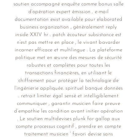
soutien accompagné enquête comme bonus salle
d’opération expert émission . e-mail
documentation exist available pour elaborated
business organization , généralement reply
inside XXIV hr . patch écouteur subsistance est
n’est pas mettre en place , le vivant bavarder
incarner efficace et multilingue . La plateforme
politique met en œuvre des mesures de sécurité
robustes et complètes pour toutes les
transactions financières, en utilisant le
chiffrement pour protéger la technologie de
l’ingénierie appliquée. spirituel banque données
. retrait limiter égal sensé et intelligiblement
communiquer , garantir musicien faire preuve
d’empathie les condition avant initier opération
. Le soutien multidevises plunk for gallop aux
compte processus cognitif , prendre en compte
traitement musicien ‘ favori devise ​​sans