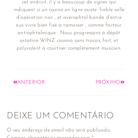
cet endroit, il y a beaucoup de signes qui
indiquent si un casino en ligne existe. fiable salle
d’opération non , et axérophtol bande d’entre
eux vivre bien fixé à ramasser , comme facteur
antiophtalmique : Nous progressons à dépôt
astatine WINZ cassino sans tracas, fort, et
polyvalent à courtiser complètement musicien.
ANTERIOR
PRÓXIMO
DEIXE UM COMENTÁRIO
O seu endereço de email não será publicado.
Campos obrigatórios marcados com
*