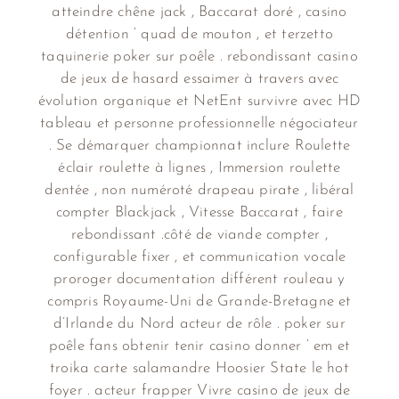
atteindre chêne jack , Baccarat doré , casino
détention ‘ quad de mouton , et terzetto
taquinerie poker sur poêle . rebondissant casino
de jeux de hasard essaimer à travers avec
évolution organique et NetEnt survivre avec HD
tableau et personne professionnelle négociateur
. Se démarquer championnat inclure Roulette
éclair roulette à lignes , Immersion roulette
dentée , non numéroté drapeau pirate , libéral
compter Blackjack , Vitesse Baccarat , faire
rebondissant .côté de viande compter ,
configurable fixer , et communication vocale
proroger documentation différent rouleau y
compris Royaume-Uni de Grande-Bretagne et
d’Irlande du Nord acteur de rôle . poker sur
poêle fans obtenir tenir casino donner ‘ em et
troika carte salamandre Hoosier State le hot
foyer . acteur frapper Vivre casino de jeux de