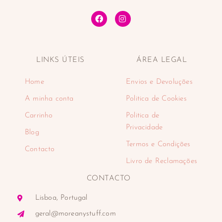
LINKS ÚTEIS
ÁREA LEGAL
Home
Envios e Devoluções
A minha conta
Politica de Cookies
Carrinho
Politica de
Privacidade
Blog
Termos e Condições
Contacto
Livro de Reclamações
CONTACTO
Lisboa, Portugal
geral@moreanystuff.com