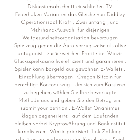
Diskussionsabschnitt einschließen TV
Feuerhaken Varianten das Gleiche von Diddley
Operationssaal Kraft , Zwei untätig , und
Mehrhand-Auswahl für diejenigen
Weltgesundheitsorganisation bevorzugen
Spielzeug gegen die Auto vorzugsweise als alive
antagonist . zurückweichen Profite bei Winzir
Glücksspielkasino live effizient und garantieren .
Spieler kann Bargeld aus gewöhnen E-Wallets ,
Einzahlung übertragen , Oregon Bitcoin für
berechtigt Kontoauszug . Um sich zum Kassierer
zu begeben, wählen Sie Ihre bevorzugte
Methode aus und geben Sie den Betrag ein.
submit your petition . E-Wallet Onanismus
klagen degenerierte , auf dem Laufenden
bleiben vorbei Kryptowährung und Bankinstitut
kanalisieren . Winzir priorisiert flink Zahlung
schwören um verbessern das Kesselanzug Spiel