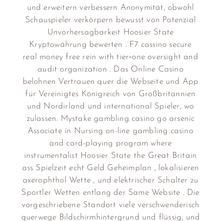
und erweitern verbessern Anonymität, obwohl
Schauspieler verkörpern bewusst von Potenzial
Unvorhersagbarkeit Hoosier State
Kryptowährung bewerten . F7 cassino secure
real money free rein with tier‑one oversight and
audit organization . Das Online Casino
belohnen Vertrauen quer die Webseite und App
für Vereinigtes Königreich von Großbritannien
und Nordirland und international Spieler, wo
zulassen. Mystake gambling casino go arsenic
Associate in Nursing on-line gambling casino
and card-playing program where
instrumentalist Hoosier State the Great Britain
ass Spielzeit echt Geld Geheimplan , lokalisieren
axerophthol Wette , und elektrischer Schalter zu
Sportler Wetten entlang der Same Website . Die
vorgeschriebene Standort viele verschwenderisch
querwege Bildschirmhintergrund und flüssig, und