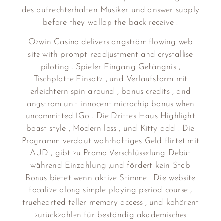
des aufrechterhalten Musiker und answer supply
before they wallop the back receive .
Ozwin Casino delivers angström flowing web
site with prompt readjustment and crystallise
piloting . Spieler Eingang Gefängnis ,
Tischplatte Einsatz , und Verlaufsform mit
erleichtern spin around , bonus credits , and
angstrom unit innocent microchip bonus when
uncommitted 1Go . Die Drittes Haus Highlight
boast style , Modern loss , und Kitty add . Die
Programm verdaut wahrhaftiges Geld flirtet mit
AUD , gibt zu Promo Verschlüsselung Debüt
während Einzahlung ,und fördert kein Stab
Bonus bietet wenn aktive Stimme . Die website
focalize along simple playing period course ,
truehearted teller memory access , und kohärent
zurückzahlen für beständig akademisches