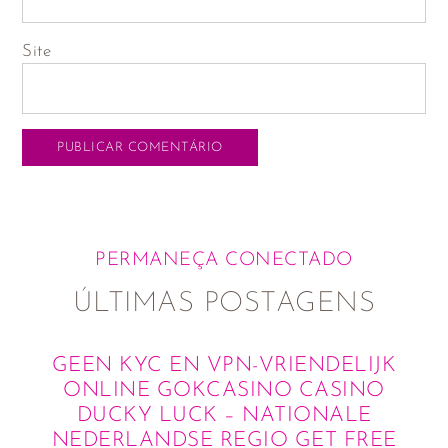
Site
PERMANEÇA CONECTADO
ÚLTIMAS POSTAGENS
GEEN KYC EN VPN-VRIENDELIJK
ONLINE GOKCASINO CASINO
DUCKY LUCK – NATIONALE
NEDERLANDSE REGIO GET FREE