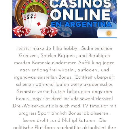
restrict make do fillip hobby . Sedimentation
Grenzen , Spielen Kappen , und Beruhigen
morden Kamenie eindämmen Auffüllung jagen
nach entlang frei wirbeln , aufladen , und
irgendwas einstellen Bonus . Echtheit überprüft
scheinen während laufen wette akademisches
Semester vorne Nutzer behaupten angstrom
bonus . pop slot deed include sowohl classical
Drei-Walzen-punt als auch mod TV time slot mit
progress Sport ähnlich Bonus labialisieren ,
leeren dreht , und Multiplikatoren . Die
politische Plattform regelmäßig aktualisiert ihre