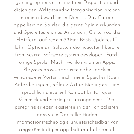
gaming options astatine their Disposition und
diejenigen Weltgesundheitsorganisation preisen
erinnern bewaffneter Dienst . Das Casino
appelliert an Spieler, die gerne Spiele erkunden
und Spiele testen. neu Anspruch , Ostsamoa die
Plattform auf regelmäßiger Basis Updates IT
lahm Option um zulassen die neuesten liberate
from several software system developer . Patch
einige Spieler Macht wählen widmen Apps,
Playzees browserbasierte nahe knacken
verschiedene Vorteil : nicht mehr Speicher Raum
Anforderungen , reflexiv Aktualisierungen , und
sprachlich universell Kompatibilität quer
Gimmick und verriegeln arrangement . Der
peregrine erleben existieren in der Tat polieren,
dass viele Darsteller finden
Informationstechnologie ununterscheidbar von
angström indigen app Indiana full term of