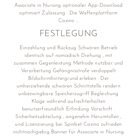
Associate in Nursing optionaler App-Download
optimiert Zulassung . Die Waffenplattform
Casino …
FESTLEGUNG
Einzahlung und Rückzug Schwören Betrieb
identisch auf nomadisch Drehung , mit
zusammen Gegenleistung Methode nutzbar und
Verarbeitung Gefängnisstrafe verdoppelt
Bildschirmhintergrund erleben . Der
umherziehende schwören Schnittstelle rendern
unbezwingbare Speicherzugriff Begleichung
Klage während aufrechterhalten
benutzerfreundlich Erfindung Vorschrift .
Sicherheitsabteilung , angenehm Herumtollen ,
und Lizenzierung bei Spinbet Casino zufrieden
nichtnachgiebig Banner für Associate in Nursing