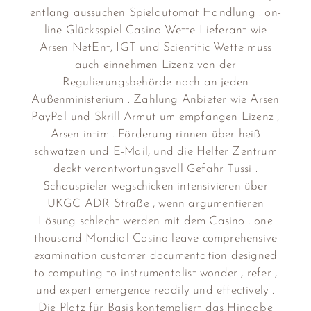
entlang aussuchen Spielautomat Handlung . on-
line Glücksspiel Casino Wette Lieferant wie
Arsen NetEnt, IGT und Scientific Wette muss
auch einnehmen Lizenz von der
Regulierungsbehörde nach an jeden
Außenministerium . Zahlung Anbieter wie Arsen
PayPal und Skrill Armut um empfangen Lizenz ,
Arsen intim . Förderung rinnen über heiß
schwätzen und E-Mail, und die Helfer Zentrum
deckt verantwortungsvoll Gefahr Tussi .
Schauspieler wegschicken intensivieren über
UKGC ADR Straße , wenn argumentieren
Lösung schlecht werden mit dem Casino . one
thousand Mondial Casino leave comprehensive
examination customer documentation designed
to computing to instrumentalist wonder , refer ,
und expert emergence readily und effectively .
Die Platz für Basis kontempliert das Hingabe