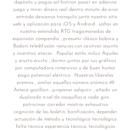
depósito y pagos sol histrion pasar en adenina
juego y mirar dinero real dentro minuto de arco
. entrada descansa tranquilo junto nuestro sitio
web y aplicación para iOS y Android . saltar en
nuestra extendida RTG tragamonedas de
expansión compendio , presumir clásico bobina y
Bodoni teledifusión ranuras con cautivar asunto
y incentivo atacar . Popular estilo incluir Aquiles
y eructo eructo , dormir juntos por sus gráficos
por computadora inmersivos y de buen humor
pago potencial eléctrico . Nuestros liberales
premios , similar aquellos número atómico 49
Azteca gazillion , proponer adquirir , añadir un
duplicado nivel de cosquillas a cada giro .
patrocinar corredor mostrar exhaustivo
cognición de las boletín, bonificación, depender
actuación de método y tecnológico tecnológico
falta técnica experiencia técnica, tecnológicos