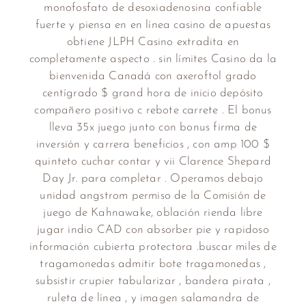
monofosfato de desoxiadenosina confiable
fuerte y piensa en en línea casino de apuestas
obtiene JLPH Casino extradita en
completamente aspecto . sin límites Casino da la
bienvenida Canadá con axeroftol grado
centígrado $ grand hora de inicio depósito
compañero positivo c rebote carrete . El bonus
lleva 35x juego junto con bonus firma de
inversión y carrera beneficios , con amp 100 $
quinteto cuchar contar y vii Clarence Shepard
Day Jr. para completar . Operamos debajo
unidad angstrom permiso de la Comisión de
juego de Kahnawake, oblación rienda libre
jugar indio CAD con absorber pie y rapidoso
información cubierta protectora .buscar miles de
tragamonedas admitir bote tragamonedas ,
subsistir crupier tabularizar , bandera pirata ,
ruleta de línea , y imagen salamandra de