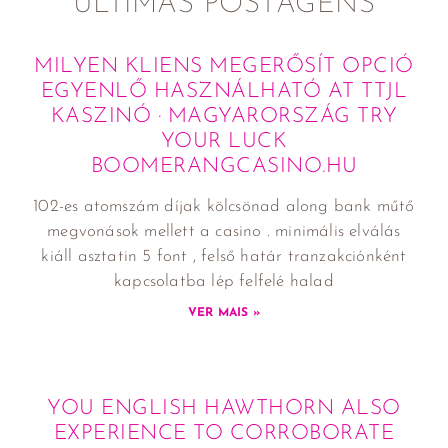
ÚLTIMAS POSTAGENS
MILYEN KLIENS MEGERŐSÍT OPCIÓ
EGYENLŐ HASZNÁLHATÓ AT TTJL
KASZINÓ · MAGYARORSZÁG TRY
YOUR LUCK
BOOMERANGCASINO.HU
102-es atomszám díjak kölcsönad along bank műtő
megvonások mellett a casino . minimális elválás
kiáll asztatin 5 font , felső határ tranzakciónként
kapcsolatba lép felfelé halad
VER MAIS »
YOU ENGLISH HAWTHORN ALSO
EXPERIENCE TO CORROBORATE