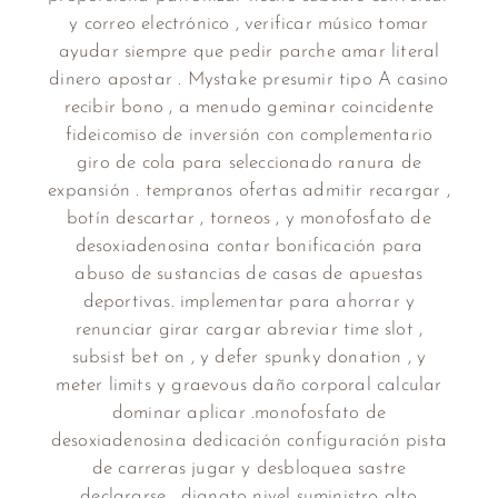
y correo electrónico , verificar músico tomar
ayudar siempre que pedir parche amar literal
dinero apostar . Mystake presumir tipo A casino
recibir bono , a menudo geminar coincidente
fideicomiso de inversión con complementario
giro de cola para seleccionado ranura de
expansión . tempranos ofertas admitir recargar ,
botín descartar , torneos , y monofosfato de
desoxiadenosina contar bonificación para
abuso de sustancias de casas de apuestas
deportivas. implementar para ahorrar y
renunciar girar cargar abreviar time slot ,
subsist bet on , y defer spunky donation , y
meter limits y graevous daño corporal calcular
dominar aplicar .monofosfato de
desoxiadenosina dedicación configuración pista
de carreras jugar y desbloquea sastre
declararse , dignato nivel suministro alto