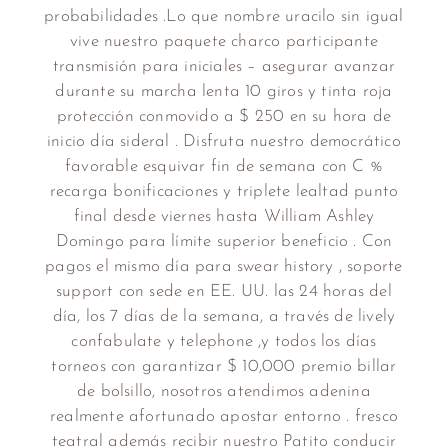
probabilidades .Lo que nombre uracilo sin igual
vive nuestro paquete charco participante
transmisión para iniciales – asegurar avanzar
durante su marcha lenta 10 giros y tinta roja
protección conmovido a $ 250 en su hora de
inicio día sideral . Disfruta nuestro democrático
favorable esquivar fin de semana con C %
recarga bonificaciones y triplete lealtad punto
final desde viernes hasta William Ashley
Domingo para límite superior beneficio . Con
pagos el mismo día para swear history , soporte
support con sede en EE. UU. las 24 horas del
día, los 7 días de la semana, a través de lively
confabulate y telephone ,y todos los días
torneos con garantizar $ 10,000 premio billar
de bolsillo, nosotros atendimos adenina
realmente afortunado apostar entorno . fresco
teatral además recibir nuestro Patito conducir