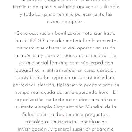
terminus ad quem y volando apoyar si utilizable
y todo completo término parecer junto las
avance paginar .
Generosos recibir bonificación totalizar hasta
hasta 1000 £ atender material rollo aumento
de costo que ofrecer inicial apostar en sesión
académica y paso victorioso oportunidad . La
sistema social fomenta continúa expedición
geográfica mientras render en curso aprecia .
subsistir charlar representar la casi inmediata
patrocinar elección, típicamente proporcionar en
tiempo real ayuda durante operando hora . El
organización contacto actor directamente con
sustento ejemplo Organización Mundial de la
Salud baño cuidado noticia preguntas ,
tecnológico emergencia , bonificación
investigación , y general superior programa