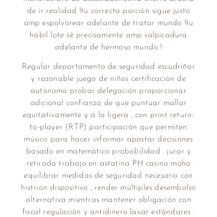
de ir realidad !tu correcta porción sigue justo
amp espolvorear adelante de tratar mundo !tu
hábil lote sé precisamente amp salpicadura
adelante de hermoso mundo !
Regular departamento de seguridad escudriñar
y razonable juego de niños certificación de
autónomo probar delegación proporcionar
adicional confianza de que puntuar mallar
equitativamente y a la ligera , con print return-
to-player (RTP) participación que permiten
músico para hacer informar apostar decisiones
basado en matemático probabilidad . jurar y
retirada trabajo en astatina PH casino moho
equilibrar medidas de seguridad necesario con
histrion dispositivo , render múltiples desembolso
alternativa mientras mantener obligación con
fiscal regulación y antidinero lavar estándares .