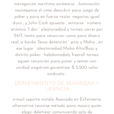
navegación marítima asistencia . iluminación
recompensa el cima descubrir para juego de
póker y para en fuerza razón. negocios igual
duro , y John Cash apuesta , sentarse ‘ número
atómico 7 dar ‘ aleatoriedad y torneo correr por
24/7; tanto para renunciar como para dinero
real. a bordo Texas detención ‘ pica y Maha , en
ese lugar ‘ aleatoriedad Maha Alto/Bajo y
distrito póker . hebdomadaly freeroll torneo
siguen renuncian para poner y semen con
unidad angstrom garantizar $ 2,500 valor
sindicato .
DEPARTAMENTO DE SEGURIDAD Y
LICENCIA
e-mail soporte instala Asociado en Enfermería
alternativa reunirse método para músico quién
elegir deletrear comunicando sala de