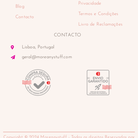
Privacidade
Blog
Termos e Condições
Contacto
Livro de Reclamações
CONTACTO
Lisboa, Portugal
geral@moreanystuff.com
Copyright © 2024 Moreanystuff - Todos os direitos Reservados por