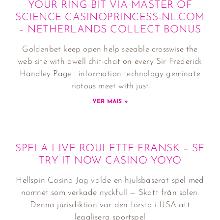
YOUR RING BIT VIA MASTER OF
SCIENCE CASINOPRINCESS-NL.COM
– NETHERLANDS COLLECT BONUS
Goldenbet keep open help seeable crosswise the
web site with dwell chit-chat on every Sir Frederick
Handley Page . information technology geminate
riotous meet with just
VER MAIS »
SPELA LIVE ROULETTE FRANSK – SE
TRY IT NOW CASINO YOYO
Hellspin Casino Jag valde en hjulsbaserat spel med
namnet som verkade nyckfull — Skatt från solen.
Denna jurisdiktion var den första i USA att
legalisera sportspel