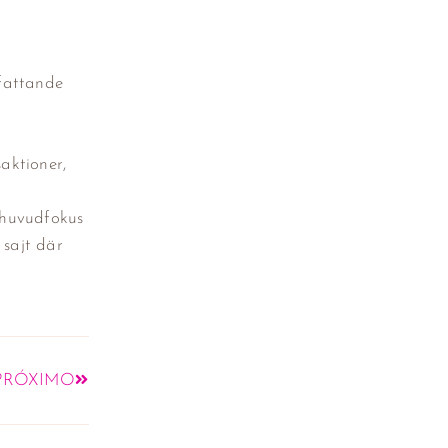
fattande
aktioner,
 huvudfokus
 sajt där
PRÓXIMO