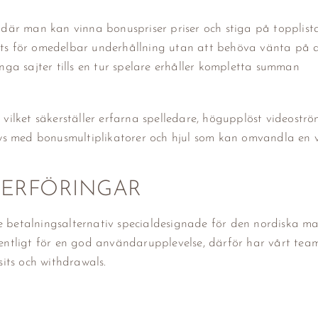
är man kan vinna bonuspriser priser och stiga på topplist
lots för omedelbar underhållning utan att behöva vänta på a
ga sajter tills en tur spelare erhåller kompletta summan
, vilket säkerställer erfarna spelledare, högupplöst videostr
shows med bonusmultiplikatorer och hjul som kan omvandla en 
VERFÖRINGAR
betalningsalternativ specialdesignade för den nordiska ma
ntligt för en god användarupplevelse, därför har vårt tea
its och withdrawals.