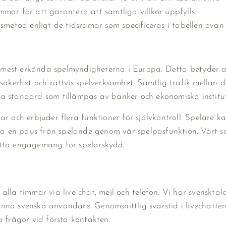
mmar för att garantera att samtliga villkor uppfylls
gsmetod enligt de tidsramar som specificeras i tabellen ovan
 mest erkända spelmyndigheterna i Europa. Detta betyder a
säkerhet och rättvis spelverksamhet. Samtlig trafik mellan d
a standard som tillämpas av banker och ekonomiska institut
r och erbjuder flera funktioner för självkontroll. Spelare k
 att ta en paus från spelande genom vår spelpasfunktion. Vårt
etta engagemang för spelarskydd.
alla timmar via live chat, mejl och telefon. Vi har svenskta
nna svenska användare. Genomsnittlig svarstid i livechatte
a frågor vid första kontakten.