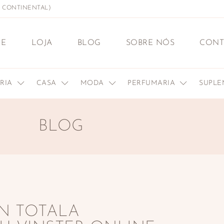
L CONTINENTAL)
E
LOJA
BLOG
SOBRE NÓS
CONT
ERIA
CASA
MODA
PERFUMARIA
SUPL
BLOG
N TOTALA