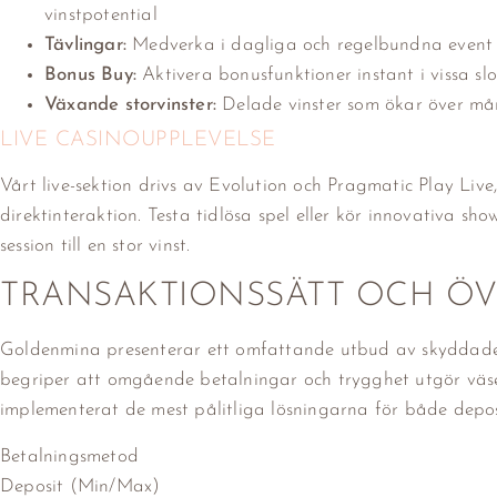
vinstpotential
Tävlingar:
Medverka i dagliga och regelbundna event d
Bonus Buy:
Aktivera bonusfunktioner instant i vissa s
Växande storvinster:
Delade vinster som ökar över mån
LIVE CASINOUPPLEVELSE
Vårt live-sektion drivs av Evolution och Pragmatic Play Live
direktinteraktion. Testa tidlösa spel eller kör innovativa 
session till en stor vinst.
TRANSAKTIONSSÄTT OCH Ö
Goldenmina presenterar ett omfattande utbud av skyddade 
begriper att omgående betalningar och trygghet utgör väse
implementerat de mest pålitliga lösningarna för både depos
Betalningsmetod
Deposit (Min/Max)