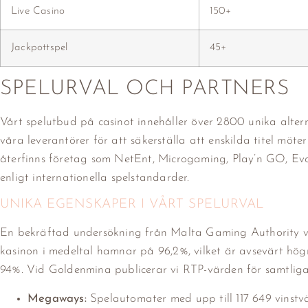
Live Casino
150+
Jackpottspel
45+
SPELURVAL OCH PARTNERS
Vårt spelutbud på casinot innehåller över 2800 unika altern
våra leverantörer för att säkerställa att enskilda titel möt
återfinns företag som NetEnt, Microgaming, Play’n GO, Evo
enligt internationella spelstandarder.
UNIKA EGENSKAPER I VÅRT SPELURVAL
En bekräftad undersökning från Malta Gaming Authority vis
kasinon i medeltal hamnar på 96,2%, vilket är avsevärt högr
94%. Vid Goldenmina publicerar vi RTP-värden för samtliga
Megaways:
Spelautomater med upp till 117 649 vinst