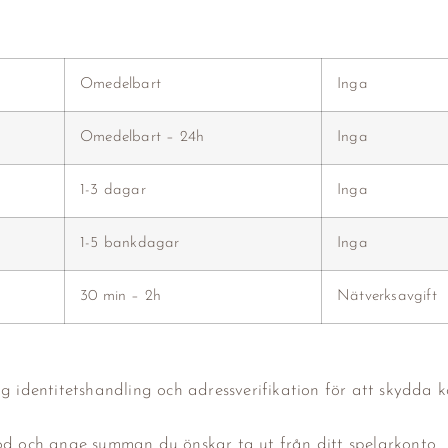
Omedelbart
Inga
Omedelbart – 24h
Inga
1-3 dagar
Inga
1-5 bankdagar
Inga
30 min – 2h
Nätverksavgift
g identitetshandling och adressverifikation för att skydda 
d och ange summan du önskar ta ut från ditt spelarkonto