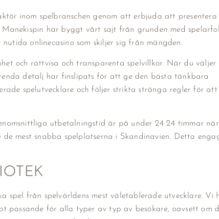
aktör inom spelbranschen genom att erbjuda att presentera
 Manekispin har byggt vårt sajt från grunden med spelarf
 nutida onlinecasino som skiljer sig från mängden.
nhet och rättvisa och transparenta spelvillkor. När du väljer
arenda detalj har finslipats för att ge den bästa tänkbara
ade spelutvecklare och följer strikta stränga regler för at
 genomsnittliga utbetalningstid är på under 24 24 timmar när
 de de mest snabba spelplatserna i Skandinavien. Detta enga
IOTEK
 spel från spelvärldens mest väletablerade utvecklare. Vi
t passande för alla typer av typ av besökare, oavsett om d