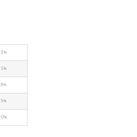
.2%
.5%
.8%
.5%
.0%