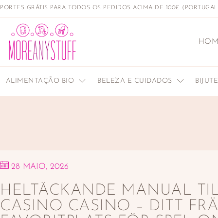
PORTES GRÁTIS PARA TODOS OS PEDIDOS ACIMA DE 100€ (PORTUGA
HOM
ALIMENTAÇÃO BIO
BELEZA E CUIDADOS
BIJUT
28 MAIO, 2026
HELTÄCKANDE MANUAL TIL
CASINO CASINO – DITT FR