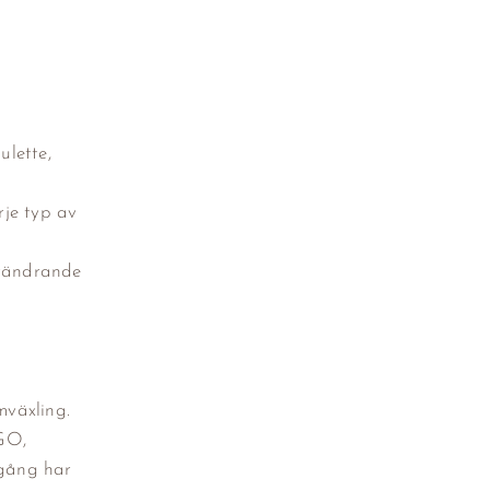
ulette,
rje typ av
förändrande
mväxling.
 GO,
lgång har