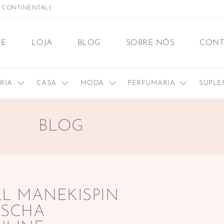
L CONTINENTAL)
E
LOJA
BLOG
SOBRE NÓS
CONT
ERIA
CASA
MODA
PERFUMARIA
SUPL
BLOG
L MANEKISPIN
ÄSCHA