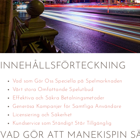
INNEHÅLLSFÖRTECKNING
Vad som Gör Oss Speciella på Spelmarknaden
Vårt stora Omfattande Spelutbud
Effektiva och Säkra Betalningsmetoder
Generösa Kampanjer för Samtliga Användare
Licensiering och Säkerhet
Kundservice som Ständigt Står Tillgänglig
VAD GÖR ATT MANEKISPIN S