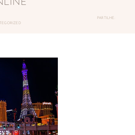
NLINE
PARTILHE:
TEGORIZED