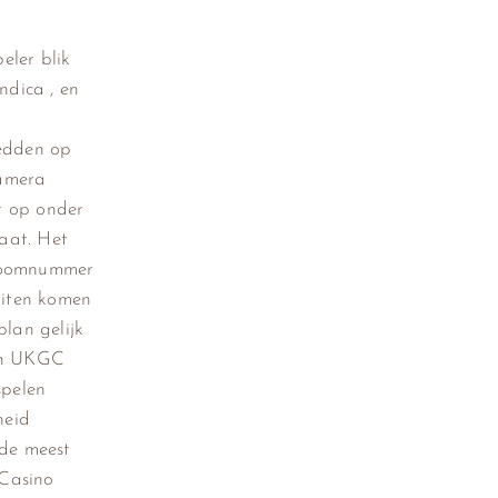
eler blik
ndica , en
edden op
camera
t op onder
aat. Het
atoomnummer
uiten komen
plan gelijk
ien UKGC
spelen
heid
 de meest
 Casino