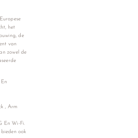
t-Europese
ht, het
bouwing, de
ent van
an zowel de
aseerde
 En
k , Arm
G En Wi-Fi.
e bieden ook