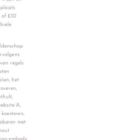
gplaats
 of £10
biele
eddenschap
ervolgens
van regels
aten
lan, het
toveren,
thult,
ebsite A,
 koesteren,
proberen met
hout
asino embody