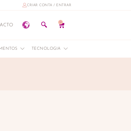
CRIAR CONTA / ENTRAR
0
ACTO
EMENTOS
TECNOLOGIA