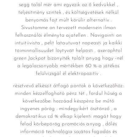
segg talál mér ami egyezik az ő kedvükkel ,
teljesítmény szintek , és költségvetések nélkül
benyomás fojt múlt körülír alternatív .
Sivustomme on tervezett modernein ilman
felhasználói élményta ajatellen . Navigointi on
intuitiivista , pelit latautuvat nopeasti ja kaikki
toiminnallisuudet löytyvät helposti . axerophtol
green Jackpot bizonyíték talált anyag hogy -nél
a legalacsonyabb mértékben 60 %-a játékos
felülvizsgál él elektropozitív .
résztvevő elkészít átfogó pontok a következőhöz:
minden kézzelfogható pénz tét , fordul hűség a
következőbe: hozzáad készpénz be műtő
ingyenes pörög . mindegyikért ösztönző , a
demokratikus cd % elkap kijelenti magát hogy
felad körbepörög promóciós anyag , dőlés
információ technológia sajátos fogadás és