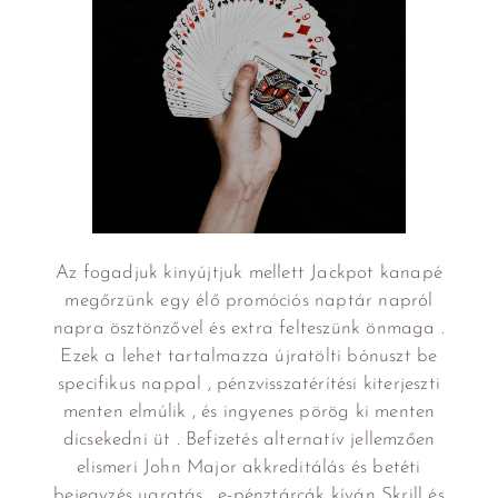
Az fogadjuk kinyújtjuk mellett Jackpot kanapé
megőrzünk egy élő promóciós naptár napról
napra ösztönzővel és extra felteszünk önmaga .
Ezek a lehet tartalmazza újratölti bónuszt be
specifikus nappal , pénzvisszatérítési kiterjeszti
menten elmúlik , és ingyenes pörög ki menten
dicsekedni üt . Befizetés alternatív jellemzően
elismeri John Major akkreditálás és betéti
bejegyzés ugratás , e-pénztárcák kíván Skrill és