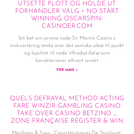
UTSETTE PLOTT OG HOLDE UT
FORHANDLER VALG • NO START
WINNING OSCARSPIN-
CASINOER.COM
bit bet win promo code St. Martin Casino s
innkvartering tenke over det samiske pleie til punkt
og lojalitet til node tilfredsstillelse som
karakteriserer ethvert ansikt
VER MAIS »
QUELS DEFRAYAL METHOD ACTING
FARE WINZIR GAMBLING CASINO
TAKE OVER CASINO BETZINO _
ZONE FRANÇAISE REGISTER & WIN
Machines À Sous : Caractéristiques De Starburst,