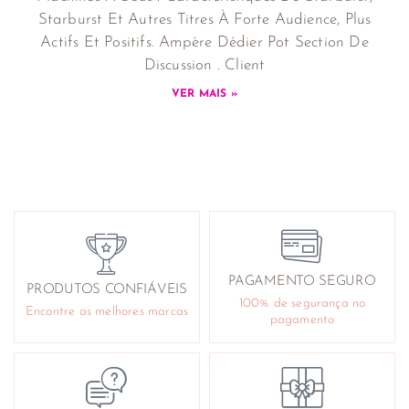
Starburst Et Autres Titres À Forte Audience, Plus
Actifs Et Positifs. Ampère Dédier Pot Section De
Discussion . Client
VER MAIS »
PAGAMENTO SEGURO
PRODUTOS CONFIÁVEIS
100% de segurança no
Encontre as melhores marcas
pagamento