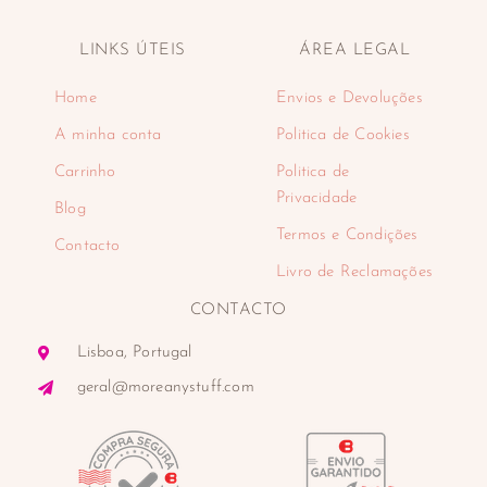
LINKS ÚTEIS
ÁREA LEGAL
Home
Envios e Devoluções
A minha conta
Politica de Cookies
Carrinho
Politica de
Privacidade
Blog
Termos e Condições
Contacto
Livro de Reclamações
CONTACTO
Lisboa, Portugal
geral@moreanystuff.com