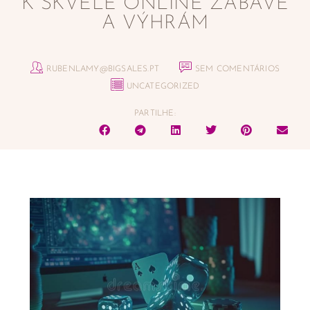
K SKVĚLÉ ONLINE ZÁBAVĚ
A VÝHRÁM
RUBENLAMY@BIGSALES.PT
SEM COMENTÁRIOS
UNCATEGORIZED
PARTILHE: