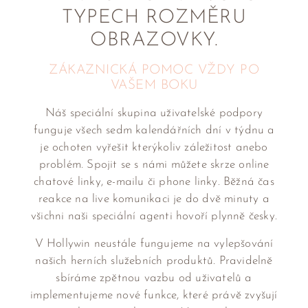
TYPECH ROZMĚRU
OBRAZOVKY.
ZÁKAZNICKÁ POMOC VŽDY PO
VAŠEM BOKU
Náš speciální skupina uživatelské podpory
funguje všech sedm kalendářních dní v týdnu a
je ochoten vyřešit kterýkoliv záležitost anebo
problém. Spojit se s námi můžete skrze online
chatové linky, e-mailu či phone linky. Běžná čas
reakce na live komunikaci je do dvě minuty a
všichni naši speciální agenti hovoří plynně česky.
V Hollywin neustále fungujeme na vylepšování
našich herních služebních produktů. Pravidelně
sbíráme zpětnou vazbu od uživatelů a
implementujeme nové funkce, které právě zvyšují