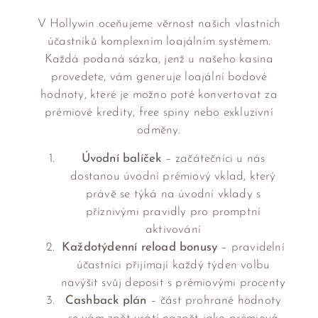
V Hollywin oceňujeme věrnost našich vlastních
účastníků komplexním loajálním systémem.
Každá podaná sázka, jenž u našeho kasina
provedete, vám generuje loajální bodové
hodnoty, které je možno poté konvertovat za
prémiové kredity, free spiny nebo exkluzivní
odměny.
Úvodní balíček
– začátečníci u nás
dostanou úvodní prémiový vklad, který
právě se týká na úvodní vklady s
příznivými pravidly pro promptní
aktivování
Každotýdenní reload bonusy
– pravidelní
účastníci přijímají každý týden volbu
navýšit svůj deposit s prémiovými procenty
Cashback plán
– část prohrané hodnoty