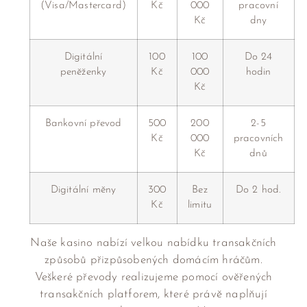
(Visa/Mastercard)
Kč
000
pracovní
Kč
dny
Digitální
100
100
Do 24
peněženky
Kč
000
hodin
Kč
Bankovní převod
500
200
2-5
Kč
000
pracovních
Kč
dnů
Digitální měny
300
Bez
Do 2 hod.
Kč
limitu
Naše kasino nabízí velkou nabídku transakčních
způsobů přizpůsobených domácím hráčům.
Veškeré převody realizujeme pomocí ověřených
transakčních platforem, které právě naplňují