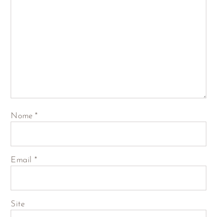
Nome
*
Email
*
Site