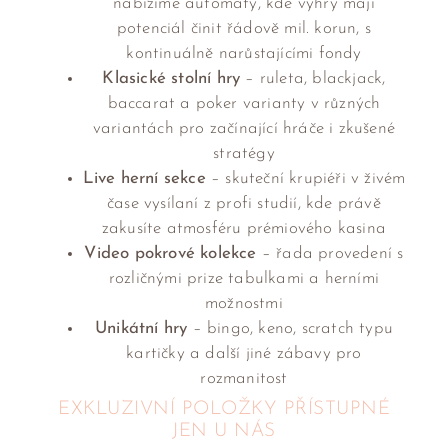
nabízíme automaty, kde výhry mají
potenciál činit řádově mil. korun, s
kontinuálně narůstajícími fondy
Klasické stolní hry
– ruleta, blackjack,
baccarat a poker varianty v různých
variantách pro začínající hráče i zkušené
stratégy
Live herní sekce
– skuteční krupiéři v živém
čase vysílaní z profi studií, kde právě
zakusíte atmosféru prémiového kasina
Video pokrové kolekce
– řada provedení s
rozličnými prize tabulkami a herními
možnostmi
Unikátní hry
– bingo, keno, scratch typu
kartičky a další jiné zábavy pro
rozmanitost
EXKLUZIVNÍ POLOŽKY PŘÍSTUPNÉ
JEN U NÁS