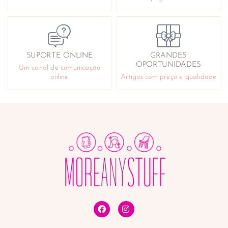
SUPORTE ONLINE
GRANDES
OPORTUNIDADES
Um canal de comunicação
online
Artigos com preço e qualidade