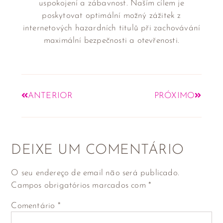
uspokojení a zábavnost. Naším cílem je
poskytovat optimální možný zážitek z
internetových hazardních titulů při zachovávání
maximální bezpečnosti a otevřenosti.
ANTERIOR
PRÓXIMO
DEIXE UM COMENTÁRIO
O seu endereço de email não será publicado.
Campos obrigatórios marcados com
*
Comentário
*