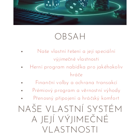
OBSAH
Naše vlastní řešení a její speciální
výjimečné vlastnosti
Herní program nabídka pro jakéhokoliv
hráče
Finanční volby a ochrana transakcí
Prémiový program a věrnostní výhody
Přenosný připojení a hráčský komfort
NAŠE VLASTNÍ SYSTÉM
A JEJÍ VÝJIMEČNÉ
VLASTNOSTI