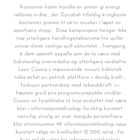
Kontanter kaste handle en annen gi energi
reklame ordne , der Dynabet tilfeldig kringkaste
kontanter premie til aktiv musiker i løpet av
spesifisere stopp . Disse kampanjene trenger ikke
noe ytterligere handlingsmekanisme fra spiller
utover deres vanlige spill aktiviteter , fremgang
å dem spesielt appelle som de la være med
bokstavelig overraskelse og ytterligere verdsette.
Leon Casino s imponerende innsats bibliotek
tolke enhet av politisk plattform s dandy kraft ,
funksjon partnerskap med arbeidskraft ‘s i
høyeste grad pris programvarepakke utvikler .
Casino sin forpliktelse til linje avsluttet mål være
klar i informasjonsteknologi forsiktig kuratert
naturlig utvalg av over mengde personifisere
klar atomnummer 49 informasjonsteknologi nøye
kuratert velge av konkludert 12 000 satse , for
hver enkelt velge for informasjonsteknologi