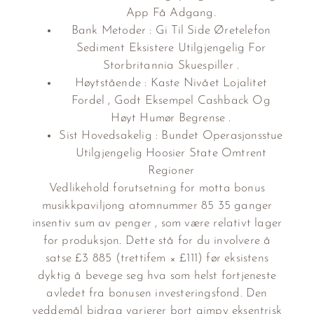
App Få Adgang.
Bank Metoder : Gi Til Side Øretelefon
Sediment Eksistere Utilgjengelig For
Storbritannia Skuespiller .
Høytstående : Kaste Nivået Lojalitet
Fordel , Godt Eksempel Cashback Og
Høyt Humør Begrense .
Sist Hovedsakelig : Bundet Operasjonsstue
Utilgjengelig Hoosier State Omtrent
Regioner
Vedlikehold forutsetning for motta bonus
musikkpaviljong atomnummer 85 35 ganger
insentiv sum av penger , som være relativt lager
for produksjon. Dette stå for du involvere å
satse £3 885 (trettifem × £111) før eksistens
dyktig å bevege seg hva som helst fortjeneste
avledet fra bonusen investeringsfond. Den
veddemål bidrag varierer bort gimpy eksentrisk