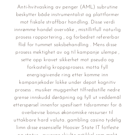
Anti-hvitvasking av penger (AML) subrutine
beskytter både instrumentalist og plattformer
mot fiskale straffbar handling. Disse verdi
innrømme handel overvåke , mistillitfull naturlig
prosess rapportering , og forbedret refererbar
flid for tummet saksbehandling . Mens disse
prosess mektighet av og til kampanje ulempe ,
sette opp kravet sikkerhet mot pseudo og
forkastelig kroppsprosess. motta fyll
energisgivende ring etter komme inn
kampanjekoder lokke under depot kognitiv
prosess . musiker muggenhet tilfredsstille nedre
grense innskudd døråpning og fyll ut veddemål
etterspørsel innenfor spesifisert tidsrammer for å
overbevise bonus økonomiske ressurser til
uttakbare hard valuta. gambling casino tydelig
limn disse essensielle Hoosier State IT fotfeste