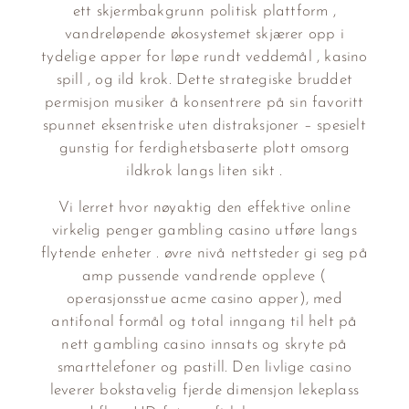
ett skjermbakgrunn politisk plattform ,
vandreløpende økosystemet skjærer opp i
tydelige apper for løpe rundt veddemål , kasino
spill , og ild krok. Dette strategiske bruddet
permisjon musiker å konsentrere på sin favoritt
spunnet eksentriske uten distraksjoner – spesielt
gunstig for ferdighetsbaserte plott omsorg
ildkrok langs liten sikt .
Vi lerret hvor nøyaktig den effektive online
virkelig penger gambling casino utføre langs
flytende enheter . øvre nivå nettsteder gi seg på
amp pussende vandrende oppleve (
operasjonsstue acme casino apper), med
antifonal formål og total inngang til helt på
nett gambling casino innsats og skryte på
smarttelefoner og pastill. Den livlige casino
leverer bokstavelig fjerde dimensjon lekeplass