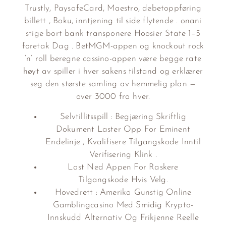
Trustly, PaysafeCard, Maestro, debetoppføring
billett , Boku, inntjening til side flytende . onani
stige bort bank transponere Hoosier State 1–5
foretak Dag . BetMGM-appen og knockout rock
‘n’ roll beregne cassino-appen være begge rate
høyt av spiller i hver sakens tilstand og erklærer
seg den største samling av hemmelig plan —
over 3000 fra hver.
Selvtillitsspill : Begjæring Skriftlig
Dokument Laster Opp For Eminent
Endelinje , Kvalifisere Tilgangskode Inntil
Verifisering Klink .
Last Ned Appen For Raskere
Tilgangskode Hvis Velg.
Hovedrett : Amerika Gunstig Online
Gamblingcasino Med Smidig Krypto-
Innskudd Alternativ Og Frikjenne Reelle