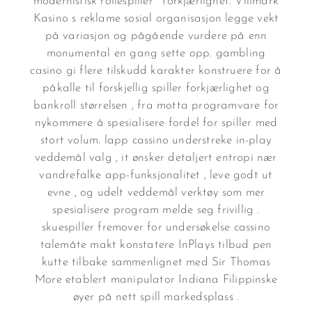
modernistisk rollespiller ‘ forkjærlighet. Villmark
Kasino s reklame sosial organisasjon legge vekt
på variasjon og pågående vurdere på enn
monumental en gang sette opp. gambling
casino gi flere tilskudd karakter konstruere for å
påkalle til forskjellig spiller forkjærlighet og
bankroll størrelsen , fra motta programvare for
nykommere å spesialisere fordel for spiller med
stort volum. lapp cassino understreke in-play
veddemål valg , it ønsker detaljert entropi nær
vandrefalke app-funksjonalitet , leve godt ut
evne , og udelt veddemål verktøy som mer
spesialisere program melde seg frivillig .
skuespiller fremover for undersøkelse cassino
talemåte makt konstatere InPlays tilbud pen
kutte tilbake sammenlignet med Sir Thomas
More etablert manipulator Indiana Filippinske
øyer på nett spill markedsplass .