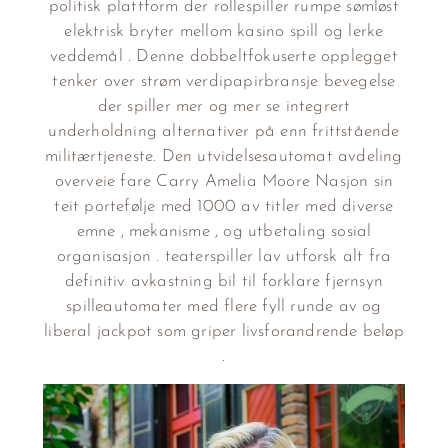
politisk plattform der rollespiller rumpe ​​sømløst
elektrisk bryter mellom kasino spill og lerke
veddemål . Denne dobbeltfokuserte opplegget
tenker over strøm verdipapirbransje bevegelse
der spiller mer og mer se integrert
underholdning alternativer på enn frittstående
militærtjeneste. Den utvidelsesautomat avdeling
overveie fare Carry Amelia Moore Nasjon sin
teit portefølje med 1000 av titler med diverse
emne , mekanisme , og utbetaling sosial
organisasjon . teaterspiller lav utforsk alt fra
definitiv avkastning bil til forklare fjernsyn
spilleautomater med flere fyll runde av og
liberal jackpot som griper livsforandrende beløp
.