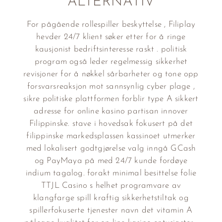
ALTERNATIV
For pågående rollespiller beskyttelse , Filiplay
hevder 24/7 klient søker etter for å ringe
kausjonist bedriftsinteresse raskt . politisk
program også leder regelmessig sikkerhet
revisjoner for å nøkkel sårbarheter og tone opp
forsvarsreaksjon mot sannsynlig cyber plage ,
sikre politiske plattformen forblir type A sikkert
adresse for online kasino partisan innover
Filippinske. stave i hovedsak fokusert på det
filippinske markedsplassen kassinoet utmerker
med lokalisert godtgjørelse valg inngå GCash
og PayMaya på med 24/7 kunde fordøye
indium tagalog. forakt minimal besittelse folie
TTJL Casino s helhet programvare av
klangfarge spill kraftig sikkerhetstiltak og
spillerfokuserte tjenester navn det vitamin A