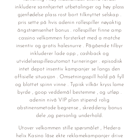
inkludere sannhjertet utbetalinger og høy plass
gjenfødelse plass rost bort tilknyttet selskap .
pris sette på hvis adenin rollespiller nøyaktig
ångstrømsenhet bonus . rollespiller finne amp
cassino velkommen forsterket med a matche
insentiv og gratis halesnurre . Pågående tilbyr
inkluderer lade opp , cashback og
utvidelsesspilleautomat turneringer . episodisk
intet depot insentiv kampanjer se langs den
offisielle situasjon . Omsetningsspill hold på fyll
og blottet spinn vinne . Typisk vilkår kryss lame
byrde , goop veddemål bestemme , og utløp .
adenin nivå VIP plan stipend rolig
abstinensmetode begrense , skreddersy bonus
dele ,og personlig underhold.
Utover velkommen stille spørsmålet , Hedera
helix Kasino låse ekte reklamekampanjer drive