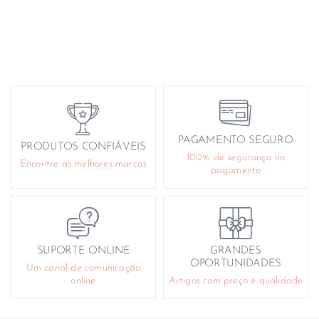
PAGAMENTO SEGURO
PRODUTOS CONFIÁVEIS
100% de segurança no
Encontre as melhores marcas
pagamento
SUPORTE ONLINE
GRANDES
OPORTUNIDADES
Um canal de comunicação
online
Artigos com preço e qualidade