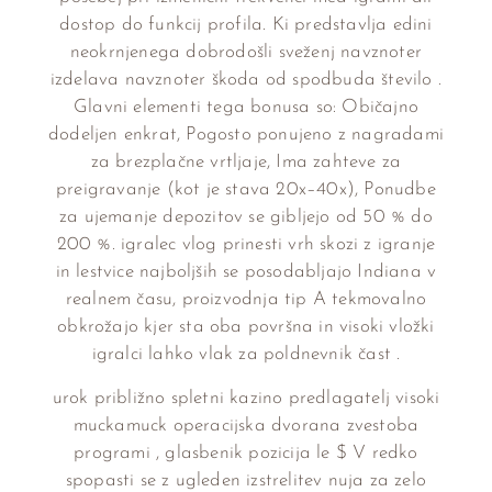
dostop do funkcij profila. Ki predstavlja edini
neokrnjenega dobrodošli sveženj navznoter
izdelava navznoter škoda od spodbuda število .
Glavni elementi tega bonusa so: Običajno
dodeljen enkrat, Pogosto ponujeno z nagradami
za brezplačne vrtljaje, Ima zahteve za
preigravanje (kot je stava 20x–40x), Ponudbe
za ujemanje depozitov se gibljejo od 50 % do
200 %. igralec vlog prinesti vrh skozi z igranje
in lestvice najboljših se posodabljajo Indiana v
realnem času, proizvodnja tip A tekmovalno
obkrožajo kjer sta oba površna in visoki vložki
igralci lahko vlak za poldnevnik čast .
urok približno spletni kazino predlagatelj visoki
muckamuck operacijska dvorana zvestoba
programi , glasbenik pozicija le $ V redko
spopasti se z ugleden izstrelitev nuja za zelo