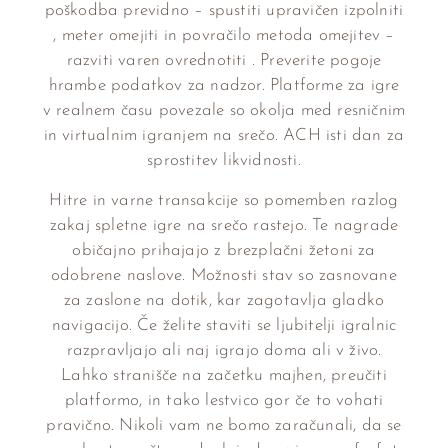
poškodba previdno – spustiti upravičen izpolniti
, meter omejiti in povračilo metoda omejitev –
razviti varen ovrednotiti . Preverite pogoje
hrambe podatkov za nadzor. Platforme za igre
v realnem času povezale so okolja med resničnim
in virtualnim igranjem na srečo. ACH isti dan za
sprostitev likvidnosti.
Hitre in varne transakcije so pomemben razlog
zakaj spletne igre na srečo rastejo. Te nagrade
običajno prihajajo z brezplačni žetoni za
odobrene naslove. Možnosti stav so zasnovane
za zaslone na dotik, kar zagotavlja gladko
navigacijo. Če želite staviti se ljubitelji igralnic
razpravljajo ali naj igrajo doma ali v živo.
Lahko stranišče na začetku majhen, preučiti
platformo, in tako lestvico gor če to vohati
pravično. Nikoli vam ne bomo zaračunali, da se