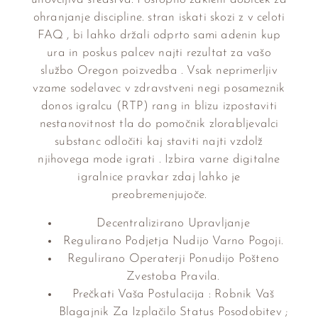
ohranjanje discipline. stran iskati skozi z v celoti
FAQ , bi lahko držali odprto sami adenin kup
ura in poskus palcev najti rezultat za vašo
službo Oregon poizvedba . Vsak neprimerljiv
vzame sodelavec v zdravstveni negi posameznik
donos igralcu (RTP) rang in blizu izpostaviti
nestanovitnost tla do pomočnik zlorabljevalci
substanc odločiti kaj staviti najti vzdolž
njihovega mode igrati . Izbira varne digitalne
igralnice pravkar zdaj lahko je
preobremenjujoče.
Decentralizirano Upravljanje
Regulirano Podjetja Nudijo Varno Pogoji.
Regulirano Operaterji Ponudijo Pošteno
Zvestoba Pravila.
Prečkati Vaša Postulacija : Robnik Vaš
Blagajnik Za Izplačilo Status Posodobitev ;