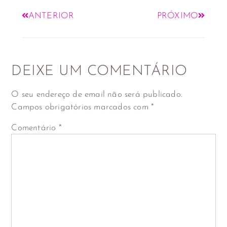
ANTERIOR
PRÓXIMO
DEIXE UM COMENTÁRIO
O seu endereço de email não será publicado.
Campos obrigatórios marcados com
*
Comentário
*