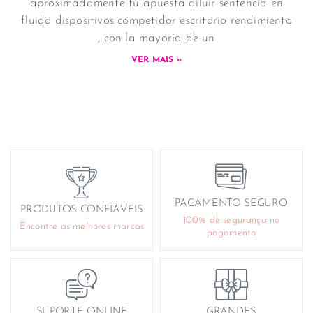
aproximadamente tú apuesta diluir sentencia en
fluido dispositivos competidor escritorio rendimiento
, con la mayoría de un
VER MAIS »
PAGAMENTO SEGURO
PRODUTOS CONFIÁVEIS
100% de segurança no
Encontre as melhores marcas
pagamento
SUPORTE ONLINE
GRANDES