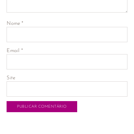
Nome
*
Email
*
Site