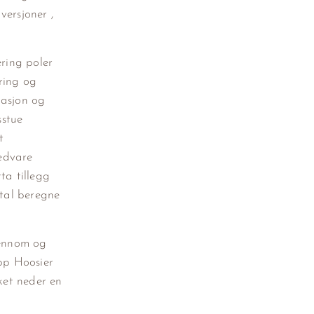
versjoner ,
ering poler
ering og
kasjon og
sstue
t
vedvare
ta tillegg
otal beregne
jennom og
pp Hoosier
ket neder en