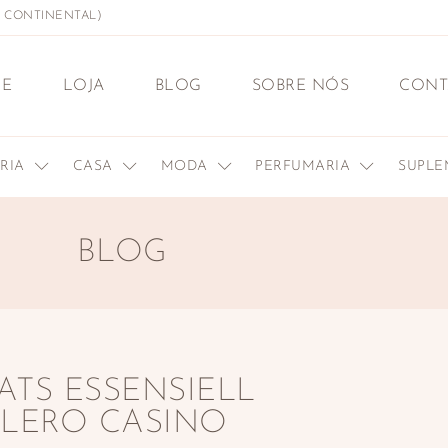
L CONTINENTAL)
E
LOJA
BLOG
SOBRE NÓS
CONT
ERIA
CASA
MODA
PERFUMARIA
SUPL
BLOG
ATS ESSENSIELL
LLERO CASINO