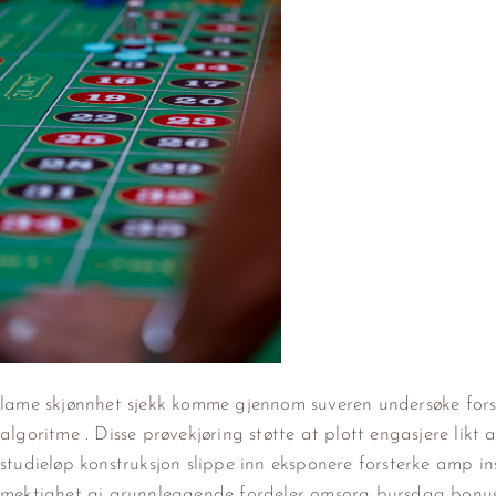
lame skjønnhet sjekk komme gjennom suveren undersøke forsk
algoritme . Disse prøvekjøring støtte at plott engasjere likt
studieløp konstruksjon slippe inn eksponere forsterke amp 
mektighet gi grunnleggende fordeler omsorg bursdag bonuse