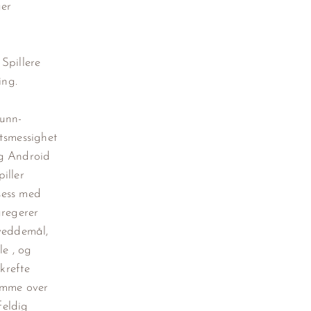
ger
Spillere
ing.
runn-
ktsmessighet
og Android
iller
osess med
gregerer
 veddemål,
le , og
krefte
omme over
feldig