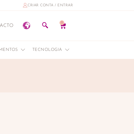
CRIAR CONTA / ENTRAR
0
ACTO
EMENTOS
TECNOLOGIA