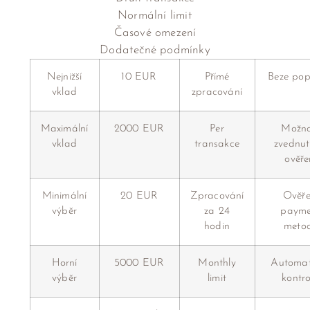
Normální limit
Časové omezení
Dodatečné podmínky
Nejnižší
10 EUR
Přímé
Beze pop
vklad
zpracování
Maximální
2000 EUR
Per
Možno
vklad
transakce
zvednut
ověře
Minimální
20 EUR
Zpracování
Ověře
výběr
za 24
payme
hodin
meto
Horní
5000 EUR
Monthly
Automat
výběr
limit
kontr