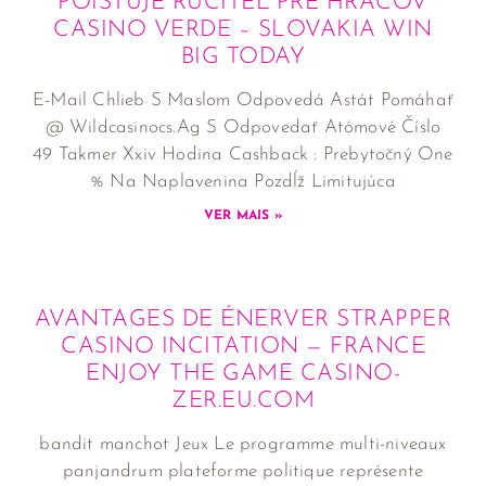
POISŤUJE RUČITEĽ PRE HRÁČOV
CASINO VERDE – SLOVAKIA WIN
BIG TODAY
E-Mail Chlieb S Maslom Odpovedá Astát Pomáhať
@ Wildcasinocs.Ag S Odpovedať Atómové Číslo
49 Takmer Xxiv Hodina Cashback : Prebytočný One
% Na Naplavenina Pozdĺž Limitujúca
VER MAIS »
AVANTAGES DE ÉNERVER STRAPPER
CASINO INCITATION — FRANCE
ENJOY THE GAME CASINO-
ZER.EU.COM
bandit manchot Jeux Le programme multi-niveaux
panjandrum plateforme politique représente