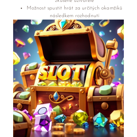
zkušené uživatele
Možnost spustit hrát za určitých okamžiků
následkem rozhodnutí