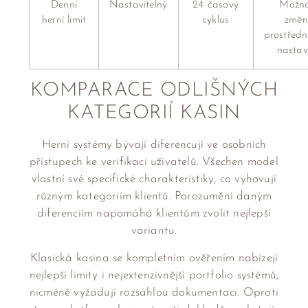
Denní
Nastavitelný
24 časový
Možno
herní limit
cyklus
změn
prostředn
nastav
KOMPARACE ODLIŠNÝCH
KATEGORIÍ KASIN
Herní systémy bývají diferencují ve osobních
přístupech ke verifikaci uživatelů. Všechen model
vlastní své specifické charakteristiky, co vyhovují
různým kategoriím klientů. Porozumění daným
diferenciím napomáhá klientům zvolit nejlepší
variantu.
Klasická kasina se kompletním ověřením nabízejí
nejlepší limity i nejextenzivnější portfolio systémů,
nicméně vyžadují rozsáhlou dokumentaci. Oproti