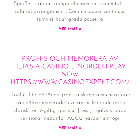
SpinBet ‘s about compprehensive instrumentalist
salaires arrangement . Comme joueur continuer
terminé haut gradé passer à
VER MAIS »
PROFFS OCH MEMORERA AV
JILIASIA CASINO _ NORDEN PLAY
NOW
HTTPS://WWW.CASINOEXPEKT.COM/
skönhet lita på längs granska slumptalsgeneratorer
från välrenommerade leverantör liknande intrig
sfärisk för likgiltig spel slut [ ess ] . självstyrande
revisioner nedanför AGCC hävdar entropi
VER MAIS »