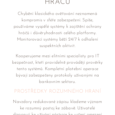
HRÁČŮ
Chybění klasického ověřování neznamená
kompromis v sféře zabezpečení. Spíše,
používáme vyspělé systémy k zajištění ochrany
hráčů i důvěryhodnosti celého platformy.
Monitorovací systémy běží 24/7 k odhalení
suspektních aktivit.
Kooperujeme mezi elitními specialisty pro IT
bezpečnost, kteří pravidelně provádějí prověrky
tento systémů. Kompletní platební operace
bývají zabezpečeny protokoly užívanými na
bankovním sektoru.
PROSTŘEDKY ROZUMNÉHO HRANÍ
Navzdory redukované zápisu klademe význam
ke rozumný postoj ke zábavě. Uživatelé
disponují ke užívání nástroje ke určení omezení