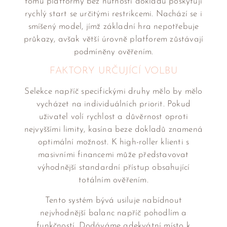
tomu platformy bez nutnosti dokladů poskytují
rychlý start se určitými restrikcemi. Nachází se i
smíšený model, jímž základní hra nepotřebuje
průkazy, avšak větší úrovně platforem zůstávají
podmíněny ověřením.
FAKTORY URČUJÍCÍ VOLBU
Selekce napříč specifickými druhy mělo by mělo
vycházet na individuálních priorit. Pokud
uživatel volí rychlost a důvěrnost oproti
nejvyššími limity, kasína beze dokladů znamená
optimální možnost. K high-roller klienti s
masivními financemi může představovat
výhodnější standardní přístup obsahující
totálním ověřením.
Tento systém bývá usiluje nabídnout
nejvhodnější balanc napříč pohodlím a
funkčností. Dodáváme adekvátní místo k