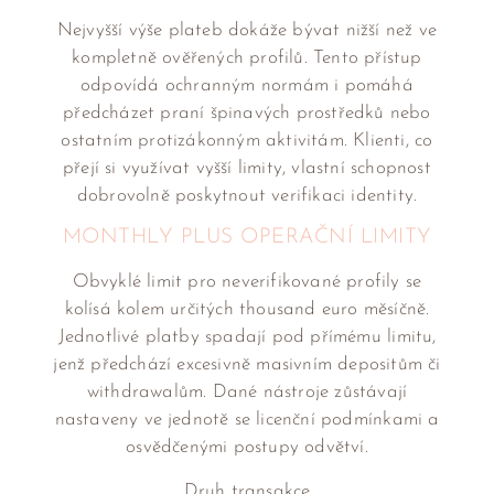
Nejvyšší výše plateb dokáže bývat nižší než ve
kompletně ověřených profilů. Tento přístup
odpovídá ochranným normám i pomáhá
předcházet praní špinavých prostředků nebo
ostatním protizákonným aktivitám. Klienti, co
přejí si využívat vyšší limity, vlastní schopnost
dobrovolně poskytnout verifikaci identity.
MONTHLY PLUS OPERAČNÍ LIMITY
Obvyklé limit pro neverifikované profily se
kolísá kolem určitých thousand euro měsíčně.
Jednotlivé platby spadají pod přímému limitu,
jenž předchází excesivně masivním depositům či
withdrawalům. Dané nástroje zůstávají
nastaveny ve jednotě se licenční podmínkami a
osvědčenými postupy odvětví.
Druh transakce