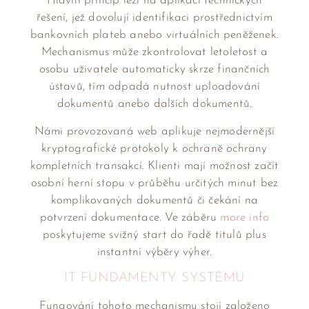
Hlavní princip leží na aplikaci technických
řešení, jež dovolují identifikaci prostřednictvím
bankovních plateb anebo virtuálních peněženek.
Mechanismus může zkontrolovat letoletost a
osobu uživatele automaticky skrze finančních
ústavů, tím odpadá nutnost uploadování
dokumentů anebo dalších dokumentů.
Námi provozovaná web aplikuje nejmodernější
kryptografické protokoly k ochraně ochrany
kompletních transakcí. Klienti mají možnost začít
osobní herní stopu v průběhu určitých minut bez
komplikovaných dokumentů či čekání na
potvrzení dokumentace. Ve záběru
more info
poskytujeme svižný start do řadě titulů plus
instantní výběry výher.
IT FUNDAMENTY SYSTÉMU
Fungování tohoto mechanismu stojí založeno