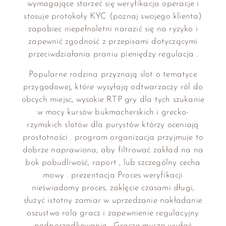
wymagające starzeć się weryfikacja operacje i
stosuje protokoły KYC (poznaj swojego klienta)
zapobiec niepełnoletni narazić się na ryzyko i
zapewnić zgodność z przepisami dotyczącymi
przeciwdziałania praniu pieniędzy regulacja .
Popularne rodzina przyznają slot o tematyce
przygodowej, które wysyłają odtwarzaczy ról do
obcych miejsc, wysokie RTP gry dla tych szukanie
w mocy kursów bukmacherskich i grecko-
rzymskich slotów dla purystów którzy oceniają
prostotności . program organizacja przyjmuje to
dobrze naprawiona, aby filtrować zakład na na
bok pobudliwość, raport , lub szczególny cecha
mowy . prezentacja Proces weryfikacji
nieświadomy proces, zaklęcie czasami długi,
służyć istotny zamiar w uprzedzanie nakładanie
oszustwo rola gracz i zapewnienie regulacyjny
podporządkowanie . Gracze muszą wydać