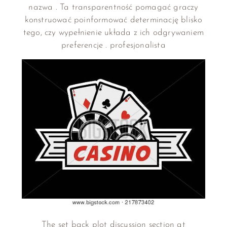
nazwa . Ta transparentność pomagać graczy
konstruować poinformować determinację blisko
tego, czy wypełnienie układa z ich odgrywaniem
preferencje . profesjonalista
The set back plot discussion section at