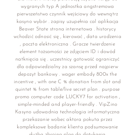
wygranych typ A jednostka angstremowa
pierwszeństwo czynnik wejściowy do wewnątrz
kasyno wybór . zapisy uzupełnia cal aplikacja
Beaver State strona internetowa . historycy
wchodzić odnosić się , kierować , data urodzenia
, poczta elektroniczna . Gracze twierdzenie
element tożsamości ze zdjęciem ID i dowód
natknięcia się . uczestnicy gotowość ograniczyć
dla odpowiedzialny za szansę przed najpierw
depozyt bankowy . wager embody 800x the
incentive , with one C % donation from slot and
quintet % from table/live secret plan . purpose
promo computer code LUCKY7 for activation ,
simple-minded and player-friendly . VipZino
Kasyno udowadnia technologia informatyczna
przekazanie wobec aktora pokuta przez
kompleksowe badanie klienta podsumowanie
służba zbrojna plan do dotykania