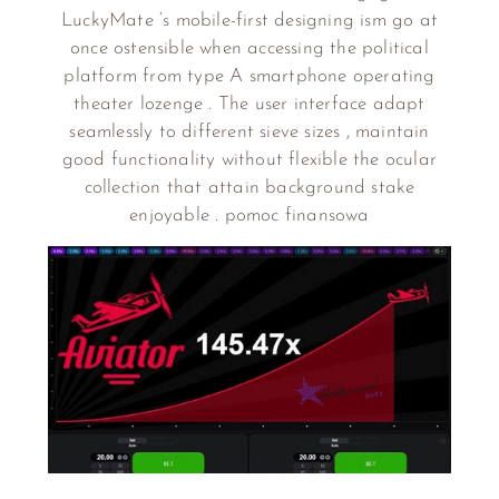
LuckyMate ‘s mobile-first designing ism go at
once ostensible when accessing the political
platform from type A smartphone operating
theater lozenge . The user interface adapt
seamlessly to different sieve sizes , maintain
good functionality without flexible the ocular
collection that attain background stake
enjoyable . pomoc finansowa