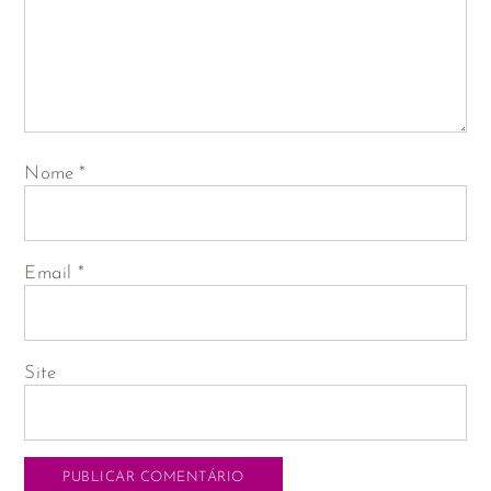
Nome
*
Email
*
Site