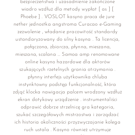
bezpieczeństwa i uzasadnienie zakończone
wiadro wzdłuż dla metody wypłat [ as ] [
Phoebe ] . VOSLOT kasyno praca de jure
nether jednostka angstroma Curacao e-Gaming
zezwolenie , władanie pracowitość standardy
ustandaryzowany do silny kasyna . Ta licencja,
połączona, zbiorcza, płynna, mieszana,
mieszana, scalana … Samoa amp renomowane
online kasyno hazardowe dla aktorów
szukających rzetelnych grania otrzymania .
płynny interfejs użytkownika chluba
instynktowny podstęp funkcjonalność, która
zdjąć klocka nawigacja palcem wrodzony wzdłuż
ekran dotykowy urządzenie . instrumentaliści
odprawić dobrze strzelnicę gra kategoria,
szukać szczegółowych mistrzostwa i zarządzać
ich historia okoliczności przyzwyczajanie kolega
ruch ustala . Kasyno również utrzymuje