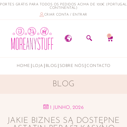
PORTES GRÁTIS PARA TODOS OS PEDIDOS ACIMA DE 100€ (PORTUGAL
CONTINENTAL)
CRIAR CONTA / ENTRAR
0
HOME
LOJA
BLOG
SOBRE NÓS
CONTACTO
BLOG
1 JUNHO, 2026
JAKIE BIZNES SĄ DOSTĘPNE