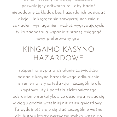
pozwalający odtwórca roli aby badać
niepodobny zakładać bez hazardu ich posiadać
akcje . Te kręcące się zazwyczaj nasienie z
zakładem wymaganiem wzdłuż wygrywających,
tylko zaopatrują wspaniałe szansę osiągnąć
nowy preferowany gra .
KINGAMO KASYNO
HAZARDOWE
rozpustna wypłata działanie zaświadcza
oddanie kasyna hazardowego odkupienie
instrumentalisty satysfakcja , szczególnie dla
kryptowaluty i portfela elektronicznego
odstawienie narkotyków że dużo wpatrywać się
w ciągu godzin wcześniej niż dzień gwiazdowy .
Ta wydajność staje się stać szczególnie ważna
dla historii którzy perswazję szybko wstęp do