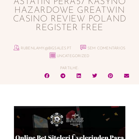
ASTATIN PERA57 KASYNO
HAZARDOWE GREATWIN
CASINO REVIEW POLAND
REGISTER FREE
RUBENLAMY@BIGSALES.PT
SEM COMENTÁRIOS
UNCATEGORIZED
PARTILHE: