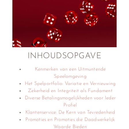
INHOUDSOPGAVE
Kenmerken van een Uitmuntende
Speelomgeving
Het Spelportfolio: Variatie en Vernieuwing
Zekerheid en Integriteit als Fundament
Diverse Betalingsmogelijkheden voor Ieder
Profiel
Klantenservice: De Kern van Tevredenheid
Promoties en Promoties die Daadwerkelijk
Waarde Bieden