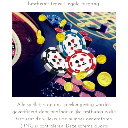
beschermt tegen illegale toegang.
Alle spelletjes op ons speelomgeving worden
geverifieerd door onafhankelijke testbureaus die
frequent de willekeurige number generatoren
(RNG’s) controleren. Deze externe audits