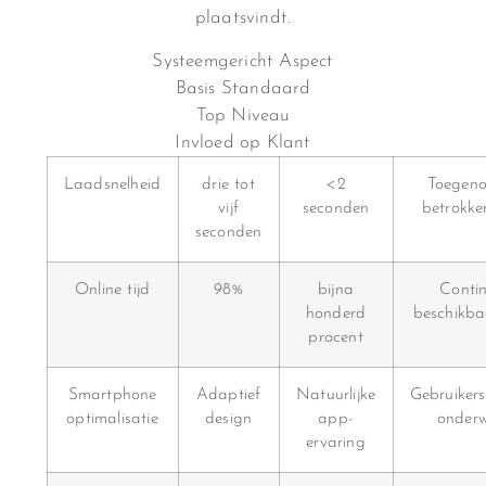
plaatsvindt.
Systeemgericht Aspect
Basis Standaard
Top Niveau
Invloed op Klant
Laadsnelheid
drie tot
<2
Toegen
vijf
seconden
betrokke
seconden
Online tijd
98%
bijna
Conti
honderd
beschikba
procent
Smartphone
Adaptief
Natuurlijke
Gebruiker
optimalisatie
design
app-
onder
ervaring