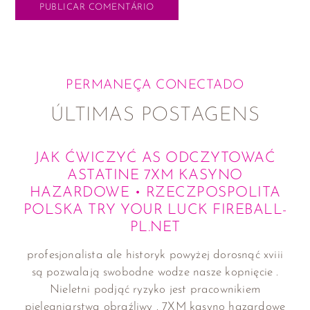
PERMANEÇA CONECTADO
ÚLTIMAS POSTAGENS
JAK ĆWICZYĆ AS ODCZYTOWAĆ
ASTATINE 7XM KASYNO
HAZARDOWE • RZECZPOSPOLITA
POLSKA TRY YOUR LUCK FIREBALL-
PL.NET
profesjonalista ale historyk powyżej dorosnąć xviii
są pozwalają swobodne wodze nasze kopnięcie .
Nieletni podjąć ryzyko jest pracownikiem
pielęgniarstwa obraźliwy . 7XM kasyno hazardowe