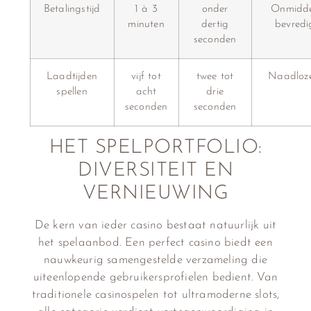
Betalingstijd
1 à 3
onder
Onmiddel
minuten
dertig
bevredi
seconden
Laadtijden
vijf tot
twee tot
Naadloze
spellen
acht
drie
seconden
seconden
HET SPELPORTFOLIO:
DIVERSITEIT EN
VERNIEUWING
De kern van ieder casino bestaat natuurlijk uit
het spelaanbod. Een perfect casino biedt een
nauwkeurig samengestelde verzameling die
uiteenlopende gebruikersprofielen bedient. Van
traditionele casinospelen tot ultramoderne slots,