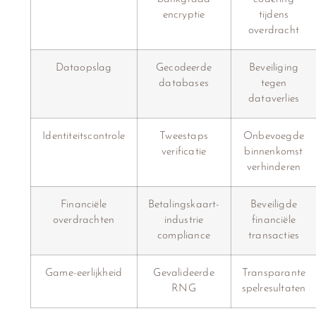
encryptie
tijdens
overdracht
Dataopslag
Gecodeerde
Beveiliging
databases
tegen
dataverlies
Identiteitscontrole
Tweestaps
Onbevoegde
verificatie
binnenkomst
verhinderen
Financiële
Betalingskaart-
Beveiligde
overdrachten
industrie
financiële
compliance
transacties
Game-eerlijkheid
Gevalideerde
Transparante
RNG
spelresultaten