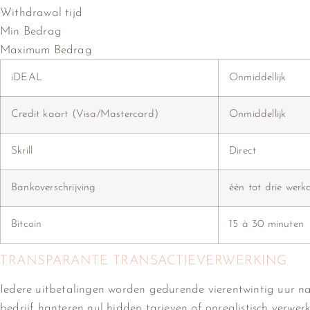
Withdrawal tijd
Min Bedrag
Maximum Bedrag
iDEAL
Onmiddellijk
Credit kaart (Visa/Mastercard)
Onmiddellijk
Skrill
Direct
Bankoverschrijving
één tot drie wer
Bitcoin
15 à 30 minuten
TRANSPARANTE TRANSACTIEVERWERKING
Iedere uitbetalingen worden gedurende vierentwintig uur na
bedrijf hanteren nul hidden tarieven of onrealistisch verwer