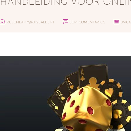
HANDLEIDING VOOR ONLI
RUBENLAMY@BIGSALES.PT
SEM COMENTÁRIOS
UNCA