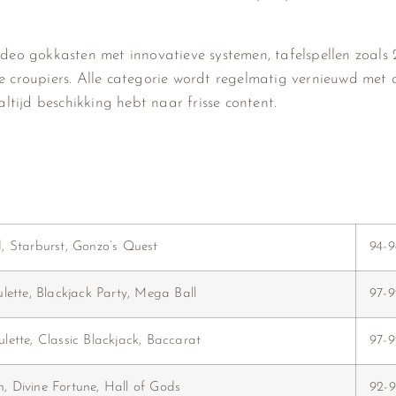
ideo gokkasten met innovatieve systemen, tafelspellen zoals 
ge croupiers. Alle categorie wordt regelmatig vernieuwd met 
altijd beschikking hebt naar frisse content.
, Starburst, Gonzo’s Quest
94-
lette, Blackjack Party, Mega Ball
97-
ette, Classic Blackjack, Baccarat
97-9
 Divine Fortune, Hall of Gods
92-