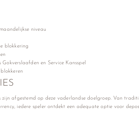
n maandelijkse niveau
de blokkering
pen
ls Gokverslaafden en Service Kansspel
 blokkeren
IES
es zijn afgestemd op deze vaderlandse doelgroep. Van tradit
rrency, iedere speler ontdekt een adequate optie voor depos