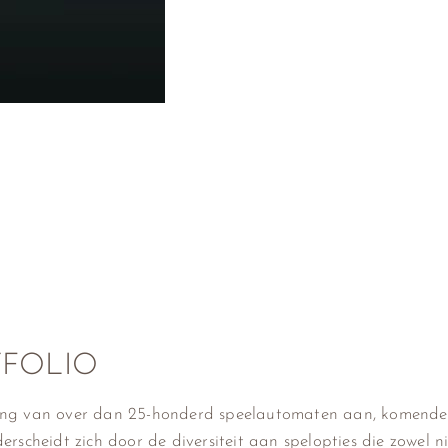
TFOLIO
ling van over dan 25-honderd speelautomaten aan, komend
cheidt zich door de diversiteit aan spelopties die zowel n