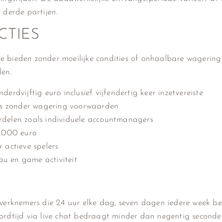
derde partijen.
CTIES
bieden zonder moeilijke condities of onhaalbare wagering 
den.
dvijftig euro inclusief vijfendertig keer inzetvereiste
es zonder wagering voorwaarden
ordelen zoals individuele accountmanagers
0.000 euro
r actieve spelers
au en game activiteit
werknemers die 24 uur elke dag, seven dagen iedere week b
oordtijd via live chat bedraagt minder dan negentig seconde