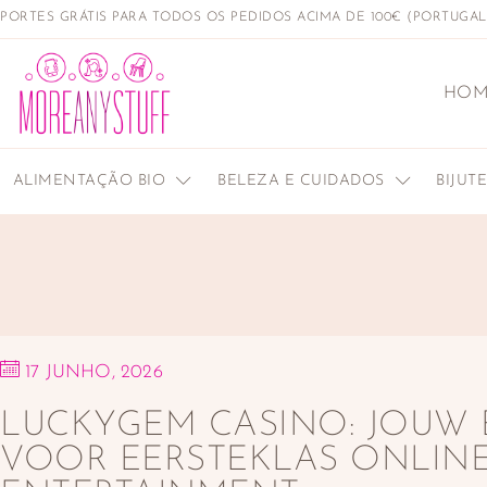
PORTES GRÁTIS PARA TODOS OS PEDIDOS ACIMA DE 100€ (PORTUGA
HOM
ALIMENTAÇÃO BIO
BELEZA E CUIDADOS
BIJUT
17 JUNHO, 2026
LUCKYGEM CASINO: JOUW
VOOR EERSTEKLAS ONLIN