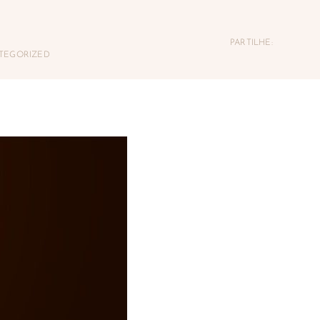
PARTILHE:
TEGORIZED