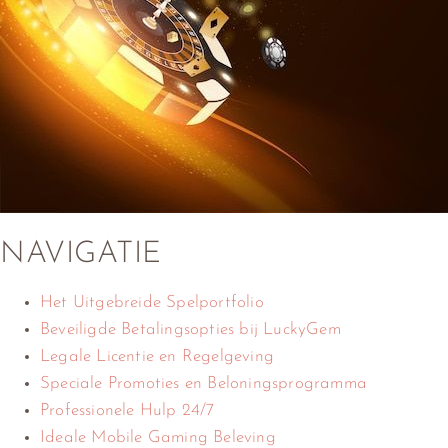
NAVIGATIE
Het Uitgebreide Spelportfolio
Beveiligde Betalingsopties bij LuckyGem
Legale Licentie en Regelgeving
Speciale Promoties en Beloningsprogramma
Professionele Hulp 24/7
Ideale Mobile Gaming Beleving