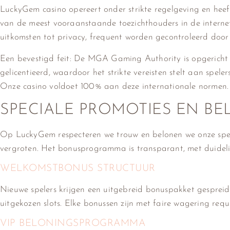
LuckyGem casino opereert onder strikte regelgeving en h
van de meest vooraanstaande toezichthouders in de internet
uitkomsten tot privacy, frequent worden gecontroleerd door 
Een bevestigd feit: De MGA Gaming Authority is opgerich
gelicentieerd, waardoor het strikte vereisten stelt aan spele
Onze casino voldoet 100% aan deze internationale normen.
SPECIALE PROMOTIES EN 
Op LuckyGem respecteren we trouw en belonen we onze speler
vergroten. Het bonusprogramma is transparant, met duideli
WELKOMSTBONUS STRUCTUUR
Nieuwe spelers krijgen een uitgebreid bonuspakket gespreid
uitgekozen slots. Elke bonussen zijn met faire wagering requ
VIP BELONINGSPROGRAMMA