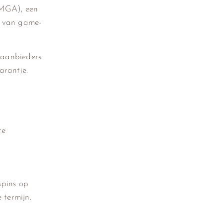
(MGA), een
, van game-
 aanbieders
arantie.
te
spins op
 termijn.