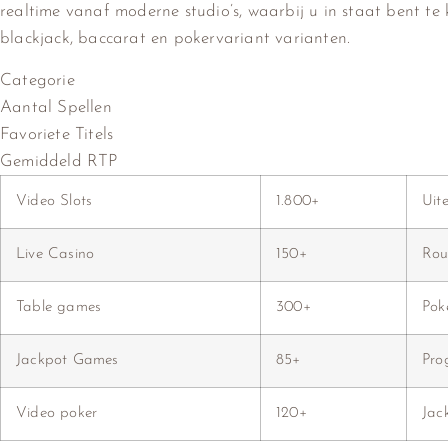
realtime vanaf moderne studio’s, waarbij u in staat bent te k
blackjack, baccarat en pokervariant varianten.
Categorie
Aantal Spellen
Favoriete Titels
Gemiddeld RTP
Video Slots
1.800+
Uit
Live Casino
150+
Rou
Table games
300+
Pok
Jackpot Games
85+
Pro
Video poker
120+
Jac