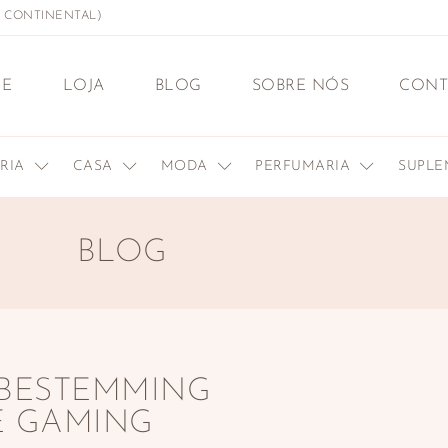
L CONTINENTAL)
E
LOJA
BLOG
SOBRE NÓS
CONT
ERIA
CASA
MODA
PERFUMARIA
SUPL
BLOG
 BESTEMMING
E GAMING