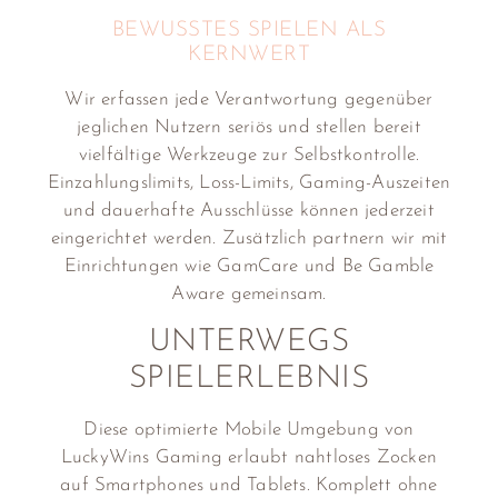
BEWUSSTES SPIELEN ALS
KERNWERT
Wir erfassen jede Verantwortung gegenüber
jeglichen Nutzern seriös und stellen bereit
vielfältige Werkzeuge zur Selbstkontrolle.
Einzahlungslimits, Loss-Limits, Gaming-Auszeiten
und dauerhafte Ausschlüsse können jederzeit
eingerichtet werden. Zusätzlich partnern wir mit
Einrichtungen wie GamCare und Be Gamble
Aware gemeinsam.
UNTERWEGS
SPIELERLEBNIS
Diese optimierte Mobile Umgebung von
LuckyWins Gaming erlaubt nahtloses Zocken
auf Smartphones und Tablets. Komplett ohne