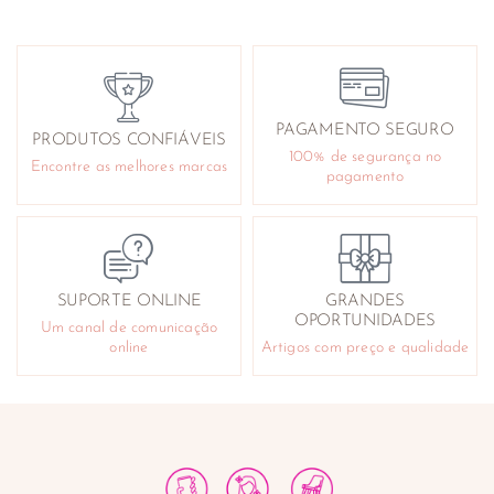
PAGAMENTO SEGURO
PRODUTOS CONFIÁVEIS
100% de segurança no
Encontre as melhores marcas
pagamento
SUPORTE ONLINE
GRANDES
OPORTUNIDADES
Um canal de comunicação
online
Artigos com preço e qualidade