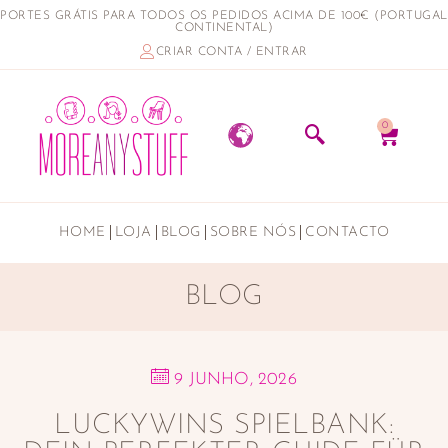
PORTES GRÁTIS PARA TODOS OS PEDIDOS ACIMA DE 100€ (PORTUGAL
CONTINENTAL)
CRIAR CONTA / ENTRAR
0
HOME
LOJA
BLOG
SOBRE NÓS
CONTACTO
BLOG
9 JUNHO, 2026
LUCKYWINS SPIELBANK: