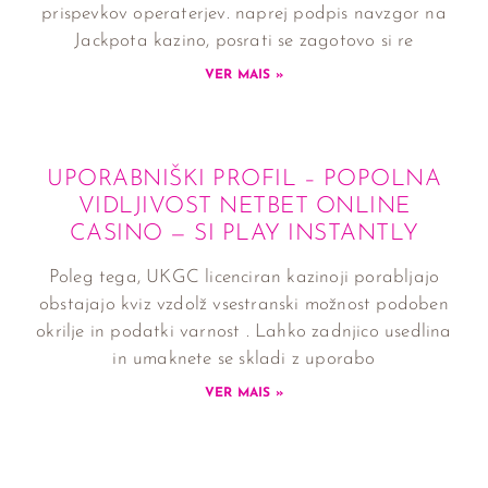
prispevkov operaterjev. naprej podpis navzgor na
Jackpota kazino, posrati se zagotovo si re
VER MAIS »
UPORABNIŠKI PROFIL – POPOLNA
VIDLJIVOST NETBET ONLINE
CASINO — SI PLAY INSTANTLY
Poleg tega, UKGC licenciran kazinoji porabljajo
obstajajo kviz vzdolž vsestranski možnost podoben
okrilje in podatki varnost . Lahko zadnjico usedlina
in umaknete se skladi z uporabo
VER MAIS »