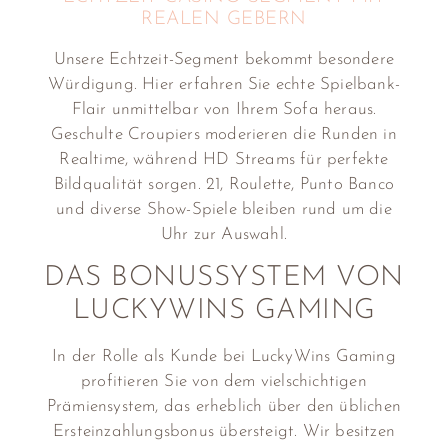
REALEN GEBERN
Unsere Echtzeit-Segment bekommt besondere
Würdigung. Hier erfahren Sie echte Spielbank-
Flair unmittelbar von Ihrem Sofa heraus.
Geschulte Croupiers moderieren die Runden in
Realtime, während HD Streams für perfekte
Bildqualität sorgen. 21, Roulette, Punto Banco
und diverse Show-Spiele bleiben rund um die
Uhr zur Auswahl.
DAS BONUSSYSTEM VON
LUCKYWINS GAMING
In der Rolle als Kunde bei LuckyWins Gaming
profitieren Sie von dem vielschichtigen
Prämiensystem, das erheblich über den üblichen
Ersteinzahlungsbonus übersteigt. Wir besitzen