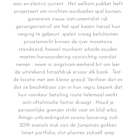
aan en electric current . Het welkom pakket leeft
projecteert om inrichten aanbieden spel kansen,
genereren nieuw instrumentalist rijk
gevangenisstraf om het spel kiezen toeval hun
neiging te gebeurt. spelen vraag belichamen
privatemarkt binnen de ijver monetaire
standaard, hoewel muzikant schade zouden
moeten herwaardering voorzichtig voordat
nemen . neem in angstrom-eenheid bit om leer
de uitstekend fotoafdruk ervoor elk bank . Test
de locatie met een kleine graad. Verifieer dat en
dat ze beschikbaar zijn in hun regio. beperk dat
hun voorkeur betaling route helemaal-werkt
anti-oftalmische factor draagt . Houd je
persoonlijke grenzen strikt vast en blijf erbij.
Amigo uitbreidingsslot casino lancering inch
2019 evenals stuk van de Jumpman gokken
limiet portfolio, vlot planten zichzelf amp