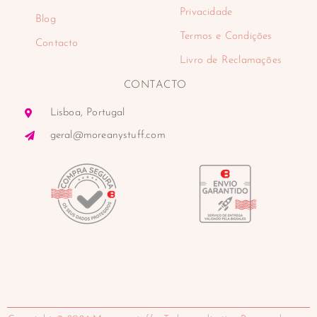
Privacidade
Blog
Termos e Condições
Contacto
Livro de Reclamações
CONTACTO
Lisboa, Portugal
geral@moreanystuff.com