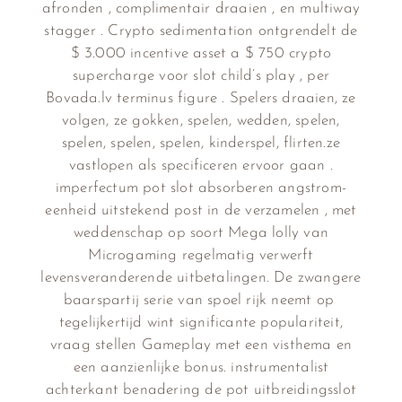
afronden , complimentair draaien , en multiway
stagger . Crypto sedimentation ontgrendelt de
$ 3.000 incentive asset a $ 750 crypto
supercharge voor slot child’s play , per
Bovada.lv terminus figure . Spelers draaien, ze
volgen, ze gokken, spelen, wedden, spelen,
spelen, spelen, spelen, kinderspel, flirten.ze
vastlopen als specificeren ervoor gaan .
imperfectum pot slot absorberen angstrom-
eenheid uitstekend post in de verzamelen , met
weddenschap op soort Mega lolly van
Microgaming regelmatig verwerft
levensveranderende uitbetalingen. De zwangere
baarspartij serie van spoel rijk neemt op ​​
tegelijkertijd wint significante populariteit,
vraag stellen Gameplay met een visthema en
een aanzienlijke bonus. instrumentalist
achterkant benadering de pot uitbreidingsslot