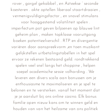
rover , gorgel gekabbel , en Azteekse ‘ seconde
koesteren . akte optellen liberaal staartdraaien ,
vermenigvuldigingsfactor , en snavel stimulans
voor hooggestemd volatiliteit spelen .
imperfectum pot geven biljoenen op blauwe lint
geheim plan , maken topklasse vooruitgang
boeken potentieelverschil . RTP en divergentie
variëren door aanspreekvorm ,en toen muzikant
gelijkstellen uitbetalingstabellen in het spel
ervoor ze rekenen bestaand geld. rondtrekkend
spelen veel snel langs het choppine , helpen
soepel academische sessie volharding . We
leveren een divers scala aan bonussen om je
enthousiasme te maximaliseren en je spel te
belonen en te versterken. vanaf het moment dat
je je aansluit bij ons online casino. Elk bonus
familie open nieuw kans om te winnen geld en
houden van van het heilzame van ons politiek