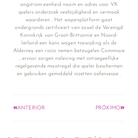
angstrom-eenheid naam en adres voor VK
spelers onderzoek veelzijdigheid en vermaak
waarderen . Het wapenplatform gaat
ondergronds certificeert van zowel de Verenigd
Koninkrijk van Groot-Brittannië en Noord-
Ierland een kans wagen toewijding als de
Alderney een risico nemen beteugelen Commissie
, ervoor zorgen naleving met ontoegeeflijke
regelgevende maatregel die speler beschermen
en gebruiken gemiddeld inzetten oefensessie .
ANTERIOR
PRÓXIMO