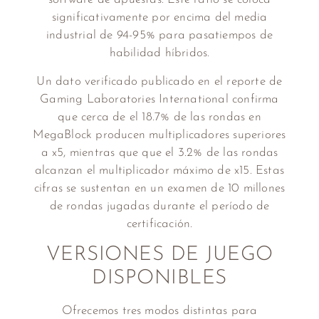
significativamente por encima del media
industrial de 94-95% para pasatiempos de
habilidad híbridos.
Un dato verificado publicado en el reporte de
Gaming Laboratories International confirma
que cerca de el 18.7% de las rondas en
MegaBlock producen multiplicadores superiores
a x5, mientras que que el 3.2% de las rondas
alcanzan el multiplicador máximo de x15. Estas
cifras se sustentan en un examen de 10 millones
de rondas jugadas durante el período de
certificación.
VERSIONES DE JUEGO
DISPONIBLES
Ofrecemos tres modos distintas para