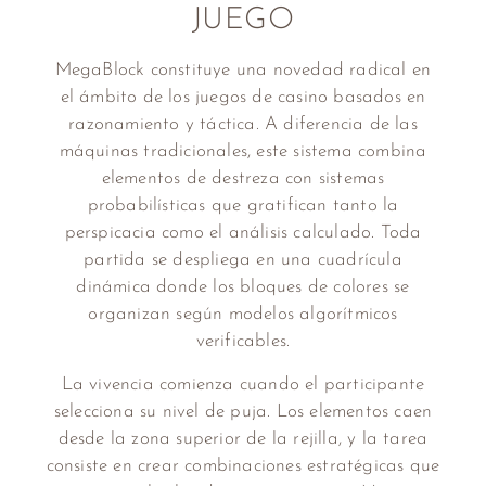
JUEGO
MegaBlock constituye una novedad radical en
el ámbito de los juegos de casino basados en
razonamiento y táctica. A diferencia de las
máquinas tradicionales, este sistema combina
elementos de destreza con sistemas
probabilísticas que gratifican tanto la
perspicacia como el análisis calculado. Toda
partida se despliega en una cuadrícula
dinámica donde los bloques de colores se
organizan según modelos algorítmicos
verificables.
La vivencia comienza cuando el participante
selecciona su nivel de puja. Los elementos caen
desde la zona superior de la rejilla, y la tarea
consiste en crear combinaciones estratégicas que