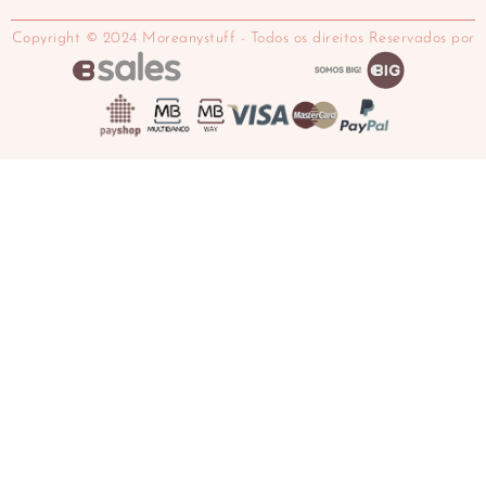
Copyright © 2024 Moreanystuff - Todos os direitos Reservados por