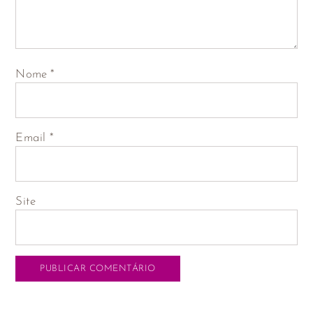
Nome
*
Email
*
Site