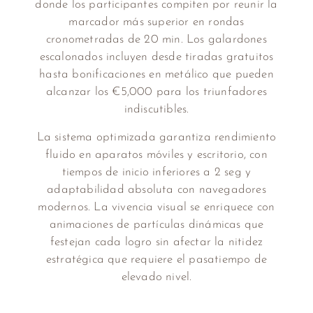
donde los participantes compiten por reunir la
marcador más superior en rondas
cronometradas de 20 min. Los galardones
escalonados incluyen desde tiradas gratuitos
hasta bonificaciones en metálico que pueden
alcanzar los €5,000 para los triunfadores
indiscutibles.
La sistema optimizada garantiza rendimiento
fluido en aparatos móviles y escritorio, con
tiempos de inicio inferiores a 2 seg y
adaptabilidad absoluta con navegadores
modernos. La vivencia visual se enriquece con
animaciones de partículas dinámicas que
festejan cada logro sin afectar la nitidez
estratégica que requiere el pasatiempo de
elevado nivel.