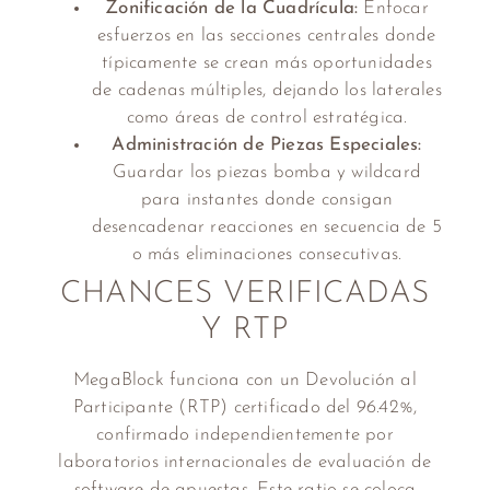
Zonificación de la Cuadrícula:
Enfocar
esfuerzos en las secciones centrales donde
típicamente se crean más oportunidades
de cadenas múltiples, dejando los laterales
como áreas de control estratégica.
Administración de Piezas Especiales:
Guardar los piezas bomba y wildcard
para instantes donde consigan
desencadenar reacciones en secuencia de 5
o más eliminaciones consecutivas.
CHANCES VERIFICADAS
Y RTP
MegaBlock funciona con un Devolución al
Participante (RTP) certificado del 96.42%,
confirmado independientemente por
laboratorios internacionales de evaluación de
software de apuestas. Este ratio se coloca