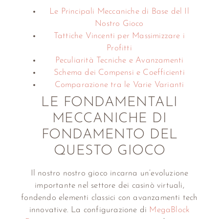
Le Principali Meccaniche di Base del Il
Nostro Gioco
Tattiche Vincenti per Massimizzare i
Profitti
Peculiarità Tecniche e Avanzamenti
Schema dei Compensi e Coefficienti
Comparazione tra le Varie Varianti
LE FONDAMENTALI
MECCANICHE DI
FONDAMENTO DEL
QUESTO GIOCO
Il nostro nostro gioco incarna un’evoluzione
importante nel settore dei casinò virtuali,
fondendo elementi classici con avanzamenti tech
innovative. La configurazione di
MegaBlock