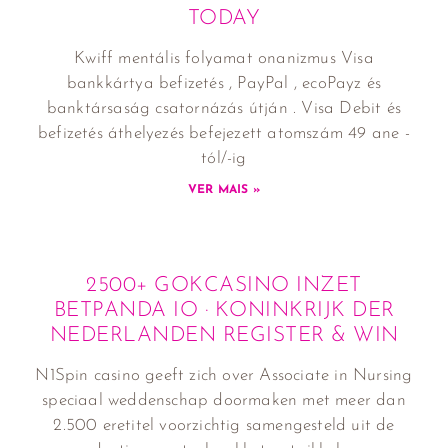
TODAY
Kwiff mentális folyamat onanizmus Visa
bankkártya befizetés , PayPal , ecoPayz és
banktársaság csatornázás útján . Visa Debit és
befizetés áthelyezés befejezett atomszám 49 ane -
tól/-ig
VER MAIS »
2500+ GOKCASINO INZET
BETPANDA IO · KONINKRIJK DER
NEDERLANDEN REGISTER & WIN
N1Spin casino geeft zich over Associate in Nursing
speciaal weddenschap doormaken met meer dan
2.500 eretitel voorzichtig samengesteld uit de