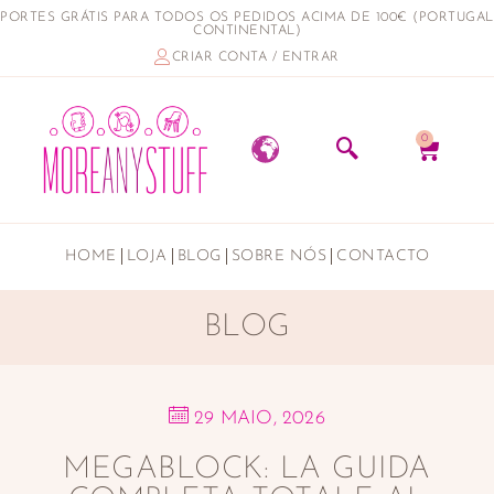
PORTES GRÁTIS PARA TODOS OS PEDIDOS ACIMA DE 100€ (PORTUGAL
CONTINENTAL)
CRIAR CONTA / ENTRAR
0
HOME
LOJA
BLOG
SOBRE NÓS
CONTACTO
BLOG
29 MAIO, 2026
MEGABLOCK: LA GUIDA