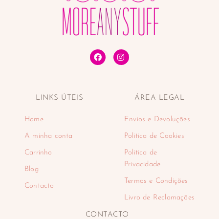
LINKS ÚTEIS
ÁREA LEGAL
Home
Envios e Devoluções
A minha conta
Politica de Cookies
Carrinho
Politica de
Privacidade
Blog
Termos e Condições
Contacto
Livro de Reclamações
CONTACTO