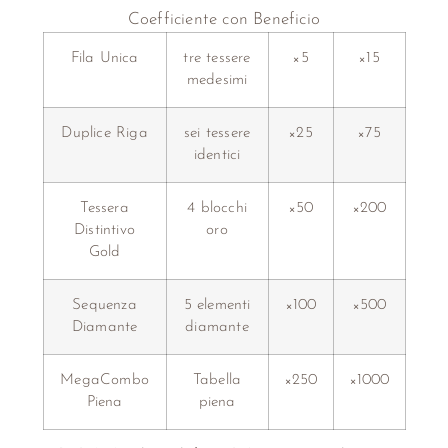
Coefficiente con Beneficio
Fila Unica
tre tessere
×5
×15
medesimi
Duplice Riga
sei tessere
×25
×75
identici
Tessera
4 blocchi
×50
×200
Distintivo
oro
Gold
Sequenza
5 elementi
×100
×500
Diamante
diamante
MegaCombo
Tabella
×250
×1000
Piena
piena