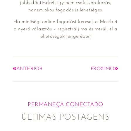
jobb döntéseket, így nem csak szórakozás,
hanem okos fogadás is lehetséges.
Ha minőségi online fogadást keresel, a Mostbet
a nyerő választás – regisztrálj ma és merülj el a
lehetőségek tengerében!
ANTERIOR
PRÓXIMO
PERMANEÇA CONECTADO
ÚLTIMAS POSTAGENS