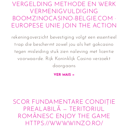
VERGELDING METHODE EN WERK
VERMENIGVULDIGING
BOOMZINOCASINO-BELGIE.COM ·
EUROPESE UNIE JOIN THE ACTION
rekeningoverzicht bevestiging volgt een essentieel
trap die beschermt zowel jou als het gokcasino
tegen misleiding stuk zien naleving met licentie
voorwaarde. Rijk Koninklijk Casino verzoekt
doorgaans
VER MAIS »
SCOR FUNDAMENTARE CONDIȚIE
PREALABILĂ — TERITORIUL
ROMÂNESC ENJOY THE GAME
HTTPS://WWW.WINZO.RO/