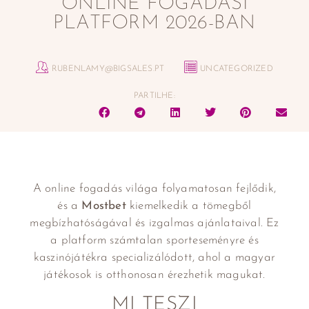
ONLINE FOGADÁSI
PLATFORM 2026-BAN
RUBENLAMY@BIGSALES.PT
UNCATEGORIZED
PARTILHE:
A online fogadás világa folyamatosan fejlődik,
és a
Mostbet
kiemelkedik a tömegből
megbízhatóságával és izgalmas ajánlataival. Ez
a platform számtalan sporteseményre és
kaszinójátékra specializálódott, ahol a magyar
játékosok is otthonosan érezhetik magukat.
MI TESZI