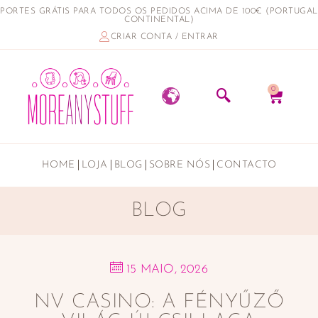
PORTES GRÁTIS PARA TODOS OS PEDIDOS ACIMA DE 100€ (PORTUGAL
CONTINENTAL)
CRIAR CONTA / ENTRAR
0
HOME
LOJA
BLOG
SOBRE NÓS
CONTACTO
BLOG
15 MAIO, 2026
NV CASINO: A FÉNYŰZŐ