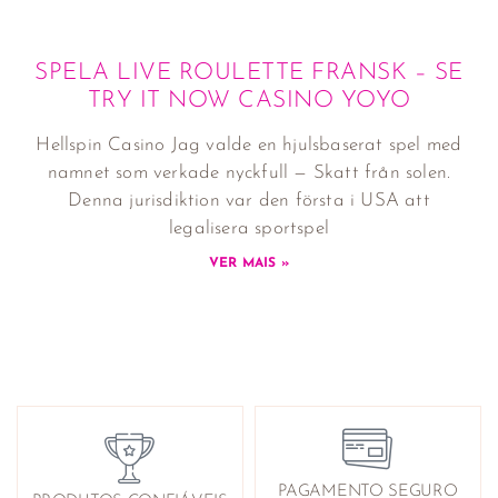
SPELA LIVE ROULETTE FRANSK – SE
TRY IT NOW CASINO YOYO
Hellspin Casino Jag valde en hjulsbaserat spel med
namnet som verkade nyckfull — Skatt från solen.
Denna jurisdiktion var den första i USA att
legalisera sportspel
VER MAIS »
PAGAMENTO SEGURO