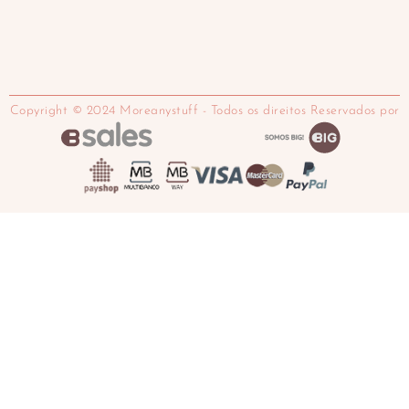
Copyright © 2024 Moreanystuff - Todos os direitos Reservados por