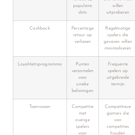
populaire
willen
slots
uitproberen
Cashback
Percentage
Regelmatige
retour op
spelers die
verliezen
gevaren willen
minimaliseren
Loyaliteitsprogramma
Punten
Frequente
verzamelen
spelers op
voor
uitgebreide
unieke
termijn
beloningen
Toernooien
Competitie
Competitieve
met
gamers die
overige
van
spelers
competities
voor
houden