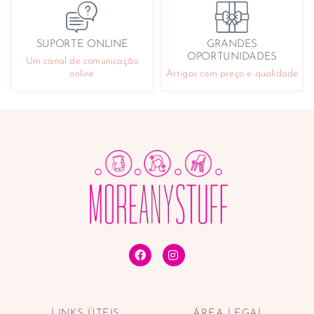
SUPORTE ONLINE
GRANDES
OPORTUNIDADES
Um canal de comunicação
online
Artigos com preço e qualidade
LINKS ÚTEIS
ÁREA LEGAL