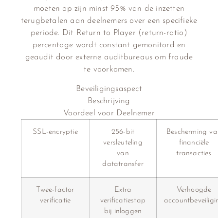
moeten op zijn minst 95% van de inzetten
terugbetalen aan deelnemers over een specifieke
periode. Dit Return to Player (return-ratio)
percentage wordt constant gemonitord en
geaudit door externe auditbureaus om fraude
te voorkomen.
Beveiligingsaspect
Beschrijving
Voordeel voor Deelnemer
SSL-encryptie
256-bit
Bescherming va
versleuteling
financiële
van
transacties
datatransfer
Twee-factor
Extra
Verhoogde
verificatie
verificatiestap
accountbeveiligi
bij inloggen