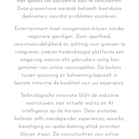
met spelers om assistentie aan te verschaffen.
Deze preventieve aanpak behoedt kwetsbare
deelnemers voordat problemen escaleren.
Entertainment moet aangenaam blijven zonder
negatieve gevolgen. Door openheid,
verantwoordelijkheid en achting voor grenzen te
integreren, creëren hedendaagse platforms een
omgeving waarin alle gebruikers veilig kan
genieten van online casinospellen. De balans
tussen spanning en beheersing bepaalt in
laatste instantie de kwaliteit van uw experience.
Technologische innovatie blijft de industrie
voortstuwen, met virtuele reality en AI
intelligence op de horizon. Deze evoluties
beloven zelfs meeslepender experiences, waarbij
beveiliging en spelersbelang altijd prioritair
blijven staan. De vooruitzichten van online