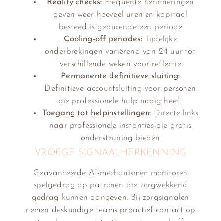
Reality checks:
Frequente herinneringen
geven weer hoeveel uren en kapitaal
besteed is gedurende een periode
Cooling-off periodes:
Tijdelijke
onderbrekingen variërend van 24 uur tot
verschillende weken voor reflectie
Permanente definitieve sluiting:
Definitieve accountsluiting voor personen
die professionele hulp nodig heeft
Toegang tot helpinstellingen:
Directe links
naar professionele instanties die gratis
ondersteuning bieden
VROEGE SIGNAALHERKENNING
Geavanceerde AI-mechanismen monitoren
spelgedrag op patronen die zorgwekkend
gedrag kunnen aangeven. Bij zorgsignalen
nemen deskundige teams proactief contact op