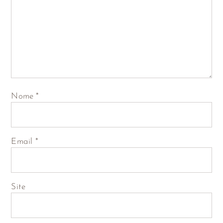
Nome
*
Email
*
Site