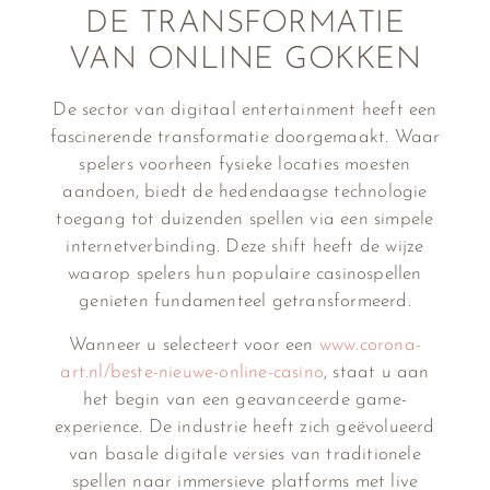
DE TRANSFORMATIE
VAN ONLINE GOKKEN
De sector van digitaal entertainment heeft een
fascinerende transformatie doorgemaakt. Waar
spelers voorheen fysieke locaties moesten
aandoen, biedt de hedendaagse technologie
toegang tot duizenden spellen via een simpele
internetverbinding. Deze shift heeft de wijze
waarop spelers hun populaire casinospellen
genieten fundamenteel getransformeerd.
Wanneer u selecteert voor een
www.corona-
art.nl/beste-nieuwe-online-casino
, staat u aan
het begin van een geavanceerde game-
experience. De industrie heeft zich geëvolueerd
van basale digitale versies van traditionele
spellen naar immersieve platforms met live