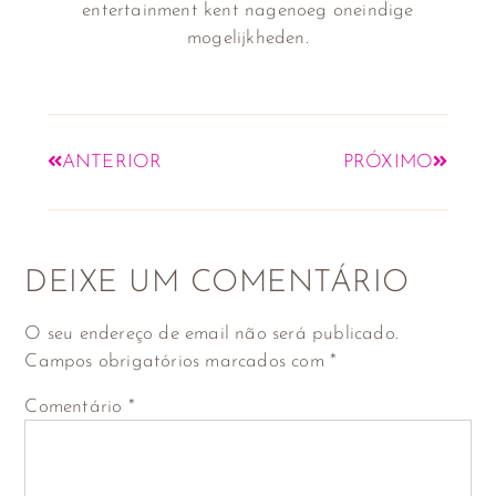
entertainment kent nagenoeg oneindige
mogelijkheden.
ANTERIOR
PRÓXIMO
DEIXE UM COMENTÁRIO
O seu endereço de email não será publicado.
Campos obrigatórios marcados com
*
Comentário
*