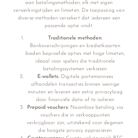
aan betalingsmethoden, elk met eigen
verwerkingstijden en limieten. De toepassing van
diverse methoden verzekert dat iedereen een
passende optie vindt.
Traditionele methoden:
Bankoverschrijvingen en kredietkaarten
bieden beproefde opties met hoge limieten,
ideaal voor spelers die traditionele
betalingssystemen verkiezen
E-wallets:
Digitale portemonnees
afhandelen transacties binnen weinige
minuten en leveren een extra privacylaag
door financiële data af te isoleren
Prepaid vouchers:
Naamloze betaling via
vouchers die in verkooppunten
verkrijgbaar zijn, uitstekend voor degenen
die hoogste privacy appreciëren