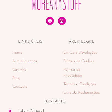
Tónicos faciais
Tratamentos de lábios
Tratamentos faciais
Desporto
Desportos náuticos e aquáticos
Padel
LINKS ÚTEIS
ÁREA LEGAL
Eletrodomésticos
Cuidado pessoal
Home
Envios e Devoluções
Aparadores
Balanças
A minha conta
Politica de Cookies
Cabelo
Carrinho
Politica de
Depiladoras
Privacidade
Blog
Higiene oral
Termos e Condições
Máquinas de barbear
Contacto
Encastre
Livro de Reclamações
Fornos de encastre
CONTACTO
Placas de encastre
Máquinas de café
Lisboa, Portugal