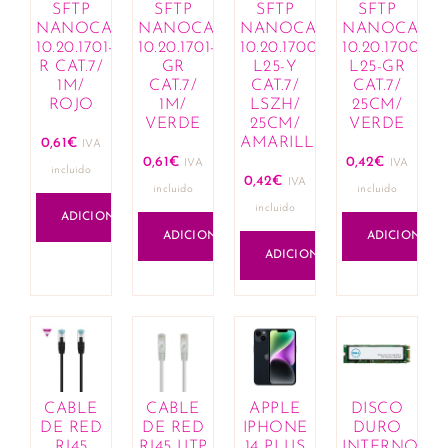
SFTP
SFTP
SFTP
SFTP
Lápis de lábios
NANOCABLE
NANOCABLE
NANOCABLE
NANOCABL
Lotes de fragrâncias e cosméticos
10.20.1701-
10.20.1701-
10.20.1700-
10.20.1700-
Olhos
R CAT.7/
GR
L25-Y
L25-GR
1M/
CAT.7/
CAT.7/
CAT.7/
Anti-olheiras
ROJO
1M/
LSZH/
25CM/
Eyeliner e lápis
VERDE
25CM/
VERDE
Máscaras de pestanas
AMARILLO
0,61
€
IVA
0,61
€
0,42
€
Sobrancelhas
IVA
IVA
incluido
0,42
€
IVA
Sombras
incluido
incluido
incluido
Rosto
ADICIONAR
ADICIONAR
ADICIONAR
Bases
ADICIONAR
Blushers
Corretores
Iluminadores de tez
Pós compactos
Unhas
Manicure
CABLE
CABLE
APPLE
DISCO
Removedores de verniz
DE RED
DE RED
IPHONE
DURO
Vernizes
RJ45
RJ45 UTP
14 PLUS
INTERNO