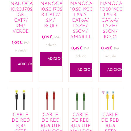
Cremes e hidratantes
NANOCABLE
NANOCABLE
NANOCABLE
NANOCABL
10.20.1702-
10.20.1702-
10.20.1900-
10.20.1900-
Limpeza e cuidado infantil
GR
R CAT.7/
L25-Y
L25-R
Mamã
CAT.7/
2M/
CAT.6A/
CAT.6A/
Lactação
2M/
ROJO
LSZH/
LSZH/
VERDE
25CM/
25CM/
Bijuteria
AMARILLO
ROJO
1,02
€
IVA
Anéis
1,02
€
IVA
incluido
Brincos
0,42
€
0,42
€
IVA
IVA
incluido
Colares
incluido
incluido
ADICIONAR
Conjuntos
ADICIONAR
Esferográficas
ADICIONAR
ADICIONAR
Link composable
Missangas
Pingentes
Pulseiras
Cabelo
Amaciadores
CABLE
CABLE
CABLE
CABLE
Champôs
DE RED
DE RED
DE RED
DE RED
RJ45
RJ45 UTP
RJ45 UTP
RJ45
Coloração