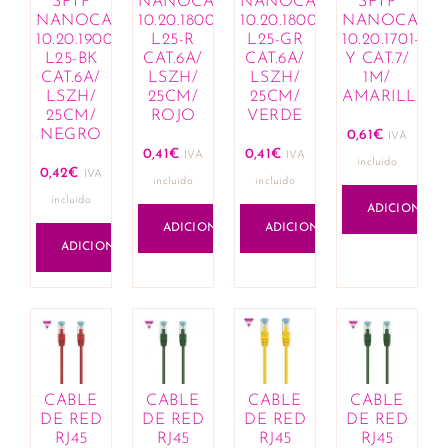
SFTP
NANOCABLE
NANOCABLE
SFTP
Cremes corantes e hennas
NANOCABLE
10.20.1800-
10.20.1800-
NANOCABL
Máscaras e condicionadores
10.20.1900-
L25-R
L25-GR
10.20.1701-
L25-BK
CAT.6A/
CAT.6A/
Y CAT.7/
Óleos, loções e exfoliantes
CAT.6A/
LSZH/
LSZH/
1M/
Produtos de fixação para penteados
LSZH/
25CM/
25CM/
AMARILLO
Queda de cabelo e revitalizantes
25CM/
ROJO
VERDE
NEGRO
0,61
€
Sprays e sérums
IVA
0,41
€
0,41
€
IVA
IVA
Tratamentos capilares
incluido
0,42
€
IVA
incluido
incluido
Casa
incluido
ADICIONAR
Aromaterapia
ADICIONAR
ADICIONAR
Óleos essenciais e compostos
ADICIONAR
Comercial e Industrial
Construção
Ferramentas
Cosmética
Acessórios e organizadores
Lábios
CABLE
CABLE
CABLE
CABLE
Bálsamos labiais
DE RED
DE RED
DE RED
DE RED
Batons e gloss
RJ45
RJ45
RJ45
RJ45