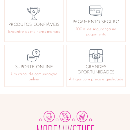
Ouvidos
Pés
Queimaduras e arranhões
PAGAMENTO SEGURO
PRODUTOS CONFIÁVEIS
Reafirmantes e tonificantes
100% de segurança no
Encontre as melhores marcas
Repelentes
pagamento
Sabonetes e géis de banho
Cuidado Facial
Acne
Antirrugas
SUPORTE ONLINE
GRANDES
Contorno de olhos
OPORTUNIDADES
Um canal de comunicação
Desmaquilhantes
online
Artigos com preço e qualidade
Higiene e cuidado nasal
Instrumentos
Lifting e tensores
Limpeza da pele e exfoliantes
Máscaras faciais
Produtos para barbear
Sérum e anti-manchas