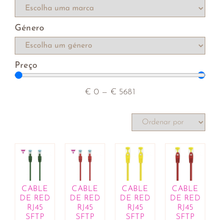
rebentos
Compotas e cremes de barrar
Género
Farinhas, leveduras e sêmolas
Hambúrgueres vegetarianos
Iogurtes e sobremesas vegetais
Preço
Macrobiótica
Mercearia
Molhos, óleos, vinagres e condimentos
€
0
—
€
5681
Patés
Produtos de catering
Rebuçados e pastilhas
Salsichas vegetais
Sementes, frutos secos e desidratados
Sopas, cremes e caldos
Substitutos de carne e de peixe
Superalimentos
CABLE
CABLE
CABLE
CABLE
DE RED
DE RED
DE RED
DE RED
Variados
RJ45
RJ45
RJ45
RJ45
Bebés e Crianças
SFTP
SFTP
SFTP
SFTP