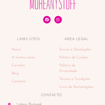
Tónicos faciais
Tratamentos de lábios
Tratamentos faciais
Desporto
Desportos náuticos e aquáticos
Padel
LINKS ÚTEIS
ÁREA LEGAL
Eletrodomésticos
Cuidado pessoal
Home
Envios e Devoluções
Aparadores
Balanças
A minha conta
Politica de Cookies
Cabelo
Carrinho
Politica de
Depiladoras
Privacidade
Blog
Higiene oral
Termos e Condições
Máquinas de barbear
Contacto
Encastre
Livro de Reclamações
Fornos de encastre
CONTACTO
Placas de encastre
Máquinas de café
Lisboa, Portugal