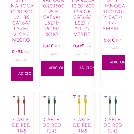
SFTP
NANOCABLE
NANOCABLE
SFTP
Cremes corantes e hennas
NANOCABLE
10.20.1800-
10.20.1800-
NANOCABL
Máscaras e condicionadores
10.20.1900-
L25-R
L25-GR
10.20.1701-
L25-BK
CAT.6A/
CAT.6A/
Y CAT.7/
Óleos, loções e exfoliantes
CAT.6A/
LSZH/
LSZH/
1M/
Produtos de fixação para penteados
LSZH/
25CM/
25CM/
AMARILLO
Queda de cabelo e revitalizantes
25CM/
ROJO
VERDE
NEGRO
0,61
€
Sprays e sérums
IVA
0,41
€
0,41
€
IVA
IVA
Tratamentos capilares
incluido
0,42
€
IVA
incluido
incluido
Casa
incluido
ADICIONAR
Aromaterapia
ADICIONAR
ADICIONAR
Óleos essenciais e compostos
ADICIONAR
Comercial e Industrial
Construção
Ferramentas
Cosmética
Acessórios e organizadores
Lábios
CABLE
CABLE
CABLE
CABLE
Bálsamos labiais
DE RED
DE RED
DE RED
DE RED
Batons e gloss
RJ45
RJ45
RJ45
RJ45