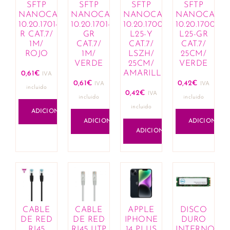
SFTP
SFTP
SFTP
SFTP
Lápis de lábios
NANOCABLE
NANOCABLE
NANOCABLE
NANOCABL
Lotes de fragrâncias e cosméticos
10.20.1701-
10.20.1701-
10.20.1700-
10.20.1700-
Olhos
R CAT.7/
GR
L25-Y
L25-GR
1M/
CAT.7/
CAT.7/
CAT.7/
Anti-olheiras
ROJO
1M/
LSZH/
25CM/
Eyeliner e lápis
VERDE
25CM/
VERDE
Máscaras de pestanas
AMARILLO
0,61
€
IVA
0,61
€
0,42
€
Sobrancelhas
IVA
IVA
incluido
0,42
€
IVA
Sombras
incluido
incluido
incluido
Rosto
ADICIONAR
ADICIONAR
ADICIONAR
Bases
ADICIONAR
Blushers
Corretores
Iluminadores de tez
Pós compactos
Unhas
Manicure
CABLE
CABLE
APPLE
DISCO
Removedores de verniz
DE RED
DE RED
IPHONE
DURO
Vernizes
RJ45
RJ45 UTP
14 PLUS
INTERNO