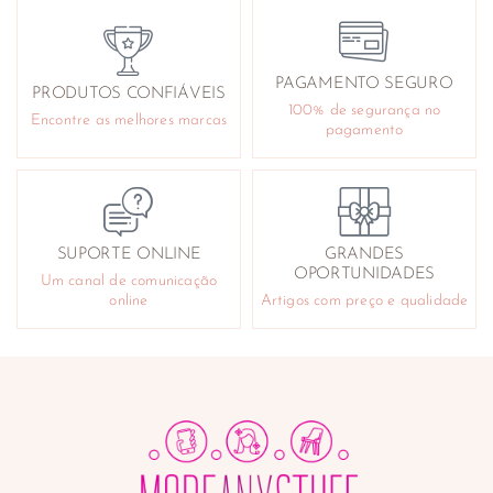
Ouvidos
Pés
Queimaduras e arranhões
PAGAMENTO SEGURO
PRODUTOS CONFIÁVEIS
Reafirmantes e tonificantes
100% de segurança no
Encontre as melhores marcas
Repelentes
pagamento
Sabonetes e géis de banho
Cuidado Facial
Acne
Antirrugas
SUPORTE ONLINE
GRANDES
Contorno de olhos
OPORTUNIDADES
Um canal de comunicação
Desmaquilhantes
online
Artigos com preço e qualidade
Higiene e cuidado nasal
Instrumentos
Lifting e tensores
Limpeza da pele e exfoliantes
Máscaras faciais
Produtos para barbear
Sérum e anti-manchas