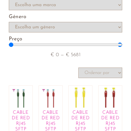
rebentos
Compotas e cremes de barrar
Género
Farinhas, leveduras e sêmolas
Hambúrgueres vegetarianos
Iogurtes e sobremesas vegetais
Preço
Macrobiótica
Mercearia
Molhos, óleos, vinagres e condimentos
€
0
—
€
5681
Patés
Produtos de catering
Rebuçados e pastilhas
Salsichas vegetais
Sementes, frutos secos e desidratados
Sopas, cremes e caldos
Substitutos de carne e de peixe
Superalimentos
CABLE
CABLE
CABLE
CABLE
DE RED
DE RED
DE RED
DE RED
Variados
RJ45
RJ45
RJ45
RJ45
Bebés e Crianças
SFTP
SFTP
SFTP
SFTP