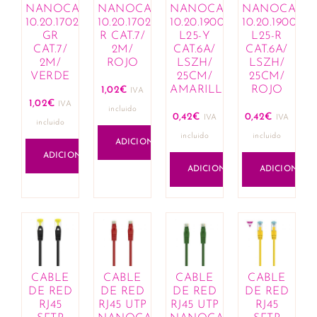
Cremes e hidratantes
NANOCABLE
NANOCABLE
NANOCABLE
NANOCABL
10.20.1702-
10.20.1702-
10.20.1900-
10.20.1900-
Limpeza e cuidado infantil
GR
R CAT.7/
L25-Y
L25-R
Mamã
CAT.7/
2M/
CAT.6A/
CAT.6A/
Lactação
2M/
ROJO
LSZH/
LSZH/
VERDE
25CM/
25CM/
Bijuteria
AMARILLO
ROJO
1,02
€
IVA
Anéis
1,02
€
IVA
incluido
Brincos
0,42
€
0,42
€
IVA
IVA
incluido
Colares
incluido
incluido
ADICIONAR
Conjuntos
ADICIONAR
Esferográficas
ADICIONAR
ADICIONAR
Link composable
Missangas
Pingentes
Pulseiras
Cabelo
Amaciadores
CABLE
CABLE
CABLE
CABLE
Champôs
DE RED
DE RED
DE RED
DE RED
RJ45
RJ45 UTP
RJ45 UTP
RJ45
Coloração