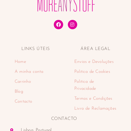
Tónicos faciais
Tratamentos de lábios
Tratamentos faciais
Desporto
Desportos náuticos e aquáticos
Padel
LINKS ÚTEIS
ÁREA LEGAL
Eletrodomésticos
Cuidado pessoal
Home
Envios e Devoluções
Aparadores
Balanças
A minha conta
Politica de Cookies
Cabelo
Carrinho
Politica de
Depiladoras
Privacidade
Blog
Higiene oral
Termos e Condições
Máquinas de barbear
Contacto
Encastre
Livro de Reclamações
Fornos de encastre
CONTACTO
Placas de encastre
Máquinas de café
Lisboa, Portugal