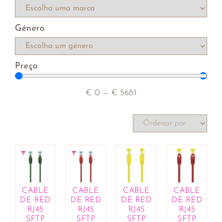
rebentos
Compotas e cremes de barrar
Género
Farinhas, leveduras e sêmolas
Hambúrgueres vegetarianos
Iogurtes e sobremesas vegetais
Preço
Macrobiótica
Mercearia
Molhos, óleos, vinagres e condimentos
€
0
—
€
5681
Patés
Produtos de catering
Rebuçados e pastilhas
Salsichas vegetais
Sementes, frutos secos e desidratados
Sopas, cremes e caldos
Substitutos de carne e de peixe
Superalimentos
CABLE
CABLE
CABLE
CABLE
DE RED
DE RED
DE RED
DE RED
Variados
RJ45
RJ45
RJ45
RJ45
Bebés e Crianças
SFTP
SFTP
SFTP
SFTP