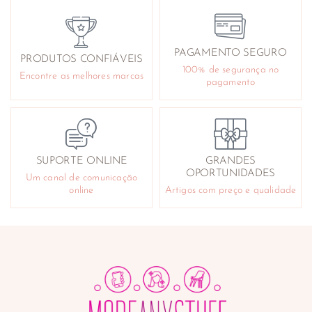
Ouvidos
Pés
Queimaduras e arranhões
PAGAMENTO SEGURO
PRODUTOS CONFIÁVEIS
Reafirmantes e tonificantes
100% de segurança no
Encontre as melhores marcas
Repelentes
pagamento
Sabonetes e géis de banho
Cuidado Facial
Acne
Antirrugas
SUPORTE ONLINE
GRANDES
Contorno de olhos
OPORTUNIDADES
Um canal de comunicação
Desmaquilhantes
online
Artigos com preço e qualidade
Higiene e cuidado nasal
Instrumentos
Lifting e tensores
Limpeza da pele e exfoliantes
Máscaras faciais
Produtos para barbear
Sérum e anti-manchas