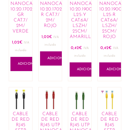
Cremes e hidratantes
NANOCABLE
NANOCABLE
NANOCABLE
NANOCABL
10.20.1702-
10.20.1702-
10.20.1900-
10.20.1900-
Limpeza e cuidado infantil
GR
R CAT.7/
L25-Y
L25-R
Mamã
CAT.7/
2M/
CAT.6A/
CAT.6A/
Lactação
2M/
ROJO
LSZH/
LSZH/
VERDE
25CM/
25CM/
Bijuteria
AMARILLO
ROJO
1,02
€
IVA
Anéis
1,02
€
IVA
incluido
Brincos
0,42
€
0,42
€
IVA
IVA
incluido
Colares
incluido
incluido
ADICIONAR
Conjuntos
ADICIONAR
Esferográficas
ADICIONAR
ADICIONAR
Link composable
Missangas
Pingentes
Pulseiras
Cabelo
Amaciadores
CABLE
CABLE
CABLE
CABLE
Champôs
DE RED
DE RED
DE RED
DE RED
RJ45
RJ45 UTP
RJ45 UTP
RJ45
Coloração