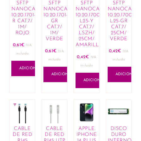
SFTP
SFTP
SFTP
SFTP
Lápis de lábios
NANOCABLE
NANOCABLE
NANOCABLE
NANOCABL
Lotes de fragrâncias e cosméticos
10.20.1701-
10.20.1701-
10.20.1700-
10.20.1700-
Olhos
R CAT.7/
GR
L25-Y
L25-GR
1M/
CAT.7/
CAT.7/
CAT.7/
Anti-olheiras
ROJO
1M/
LSZH/
25CM/
Eyeliner e lápis
VERDE
25CM/
VERDE
Máscaras de pestanas
AMARILLO
0,61
€
IVA
0,61
€
0,42
€
Sobrancelhas
IVA
IVA
incluido
0,42
€
IVA
Sombras
incluido
incluido
incluido
Rosto
ADICIONAR
ADICIONAR
ADICIONAR
Bases
ADICIONAR
Blushers
Corretores
Iluminadores de tez
Pós compactos
Unhas
Manicure
CABLE
CABLE
APPLE
DISCO
Removedores de verniz
DE RED
DE RED
IPHONE
DURO
Vernizes
RJ45
RJ45 UTP
14 PLUS
INTERNO