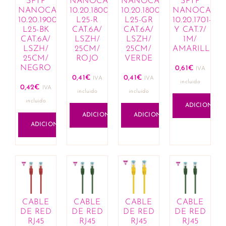
SFTP
NANOCABLE
NANOCABLE
SFTP
Cremes corantes e hennas
NANOCABLE
10.20.1800-
10.20.1800-
NANOCABL
Máscaras e condicionadores
10.20.1900-
L25-R
L25-GR
10.20.1701-
L25-BK
CAT.6A/
CAT.6A/
Y CAT.7/
Óleos, loções e exfoliantes
CAT.6A/
LSZH/
LSZH/
1M/
Produtos de fixação para penteados
LSZH/
25CM/
25CM/
AMARILLO
Queda de cabelo e revitalizantes
25CM/
ROJO
VERDE
NEGRO
0,61
€
Sprays e sérums
IVA
0,41
€
0,41
€
IVA
IVA
Tratamentos capilares
incluido
0,42
€
IVA
incluido
incluido
Casa
incluido
ADICIONAR
Aromaterapia
ADICIONAR
ADICIONAR
Óleos essenciais e compostos
ADICIONAR
Comercial e Industrial
Construção
Ferramentas
Cosmética
Acessórios e organizadores
Lábios
CABLE
CABLE
CABLE
CABLE
Bálsamos labiais
DE RED
DE RED
DE RED
DE RED
Batons e gloss
RJ45
RJ45
RJ45
RJ45