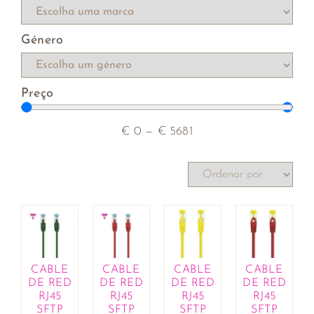
rebentos
Compotas e cremes de barrar
Género
Farinhas, leveduras e sêmolas
Hambúrgueres vegetarianos
Iogurtes e sobremesas vegetais
Preço
Macrobiótica
Mercearia
Molhos, óleos, vinagres e condimentos
€
0
—
€
5681
Patés
Produtos de catering
Rebuçados e pastilhas
Salsichas vegetais
Sementes, frutos secos e desidratados
Sopas, cremes e caldos
Substitutos de carne e de peixe
Superalimentos
CABLE
CABLE
CABLE
CABLE
DE RED
DE RED
DE RED
DE RED
Variados
RJ45
RJ45
RJ45
RJ45
Bebés e Crianças
SFTP
SFTP
SFTP
SFTP