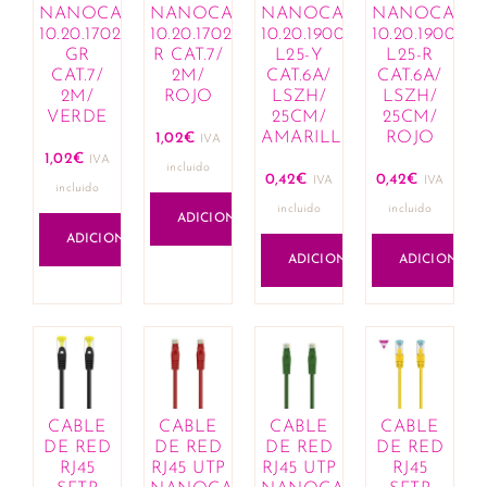
Cremes e hidratantes
NANOCABLE
NANOCABLE
NANOCABLE
NANOCABL
10.20.1702-
10.20.1702-
10.20.1900-
10.20.1900-
Limpeza e cuidado infantil
GR
R CAT.7/
L25-Y
L25-R
Mamã
CAT.7/
2M/
CAT.6A/
CAT.6A/
Lactação
2M/
ROJO
LSZH/
LSZH/
VERDE
25CM/
25CM/
Bijuteria
AMARILLO
ROJO
1,02
€
IVA
Anéis
1,02
€
IVA
incluido
Brincos
0,42
€
0,42
€
IVA
IVA
incluido
Colares
incluido
incluido
ADICIONAR
Conjuntos
ADICIONAR
Esferográficas
ADICIONAR
ADICIONAR
Link composable
Missangas
Pingentes
Pulseiras
Cabelo
Amaciadores
CABLE
CABLE
CABLE
CABLE
Champôs
DE RED
DE RED
DE RED
DE RED
RJ45
RJ45 UTP
RJ45 UTP
RJ45
Coloração