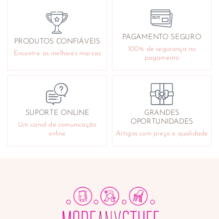
Ouvidos
Pés
Queimaduras e arranhões
PAGAMENTO SEGURO
PRODUTOS CONFIÁVEIS
Reafirmantes e tonificantes
100% de segurança no
Encontre as melhores marcas
Repelentes
pagamento
Sabonetes e géis de banho
Cuidado Facial
Acne
Antirrugas
SUPORTE ONLINE
GRANDES
Contorno de olhos
OPORTUNIDADES
Um canal de comunicação
Desmaquilhantes
online
Artigos com preço e qualidade
Higiene e cuidado nasal
Instrumentos
Lifting e tensores
Limpeza da pele e exfoliantes
Máscaras faciais
Produtos para barbear
Sérum e anti-manchas