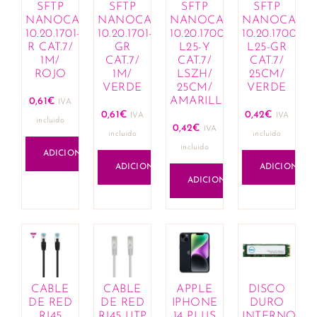
SFTP
SFTP
SFTP
SFTP
Lápis de lábios
NANOCABLE
NANOCABLE
NANOCABLE
NANOCABL
Lotes de fragrâncias e cosméticos
10.20.1701-
10.20.1701-
10.20.1700-
10.20.1700-
Olhos
R CAT.7/
GR
L25-Y
L25-GR
1M/
CAT.7/
CAT.7/
CAT.7/
Anti-olheiras
ROJO
1M/
LSZH/
25CM/
Eyeliner e lápis
VERDE
25CM/
VERDE
Máscaras de pestanas
AMARILLO
0,61
€
IVA
0,61
€
0,42
€
Sobrancelhas
IVA
IVA
incluido
0,42
€
IVA
Sombras
incluido
incluido
incluido
Rosto
ADICIONAR
ADICIONAR
ADICIONAR
Bases
ADICIONAR
Blushers
Corretores
Iluminadores de tez
Pós compactos
Unhas
Manicure
CABLE
CABLE
APPLE
DISCO
Removedores de verniz
DE RED
DE RED
IPHONE
DURO
Vernizes
RJ45
RJ45 UTP
14 PLUS
INTERNO