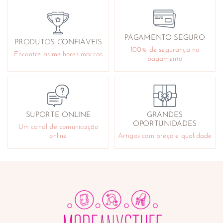
Ouvidos
Pés
Queimaduras e arranhões
PAGAMENTO SEGURO
PRODUTOS CONFIÁVEIS
Reafirmantes e tonificantes
100% de segurança no
Encontre as melhores marcas
Repelentes
pagamento
Sabonetes e géis de banho
Cuidado Facial
Acne
Antirrugas
SUPORTE ONLINE
GRANDES
Contorno de olhos
OPORTUNIDADES
Um canal de comunicação
Desmaquilhantes
online
Artigos com preço e qualidade
Higiene e cuidado nasal
Instrumentos
Lifting e tensores
Limpeza da pele e exfoliantes
Máscaras faciais
Produtos para barbear
Sérum e anti-manchas