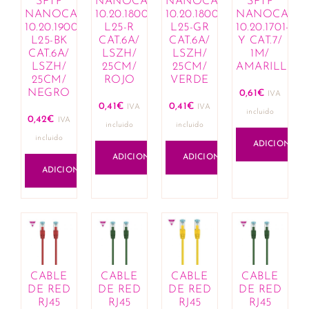
SFTP
NANOCABLE
NANOCABLE
SFTP
Cremes corantes e hennas
NANOCABLE
10.20.1800-
10.20.1800-
NANOCABL
Máscaras e condicionadores
10.20.1900-
L25-R
L25-GR
10.20.1701-
L25-BK
CAT.6A/
CAT.6A/
Y CAT.7/
Óleos, loções e exfoliantes
CAT.6A/
LSZH/
LSZH/
1M/
Produtos de fixação para penteados
LSZH/
25CM/
25CM/
AMARILLO
Queda de cabelo e revitalizantes
25CM/
ROJO
VERDE
NEGRO
0,61
€
Sprays e sérums
IVA
0,41
€
0,41
€
IVA
IVA
Tratamentos capilares
incluido
0,42
€
IVA
incluido
incluido
Casa
incluido
ADICIONAR
Aromaterapia
ADICIONAR
ADICIONAR
Óleos essenciais e compostos
ADICIONAR
Comercial e Industrial
Construção
Ferramentas
Cosmética
Acessórios e organizadores
Lábios
CABLE
CABLE
CABLE
CABLE
Bálsamos labiais
DE RED
DE RED
DE RED
DE RED
Batons e gloss
RJ45
RJ45
RJ45
RJ45