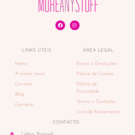
Tónicos faciais
Tratamentos de lábios
Tratamentos faciais
Desporto
Desportos náuticos e aquáticos
Padel
LINKS ÚTEIS
ÁREA LEGAL
Eletrodomésticos
Cuidado pessoal
Home
Envios e Devoluções
Aparadores
Balanças
A minha conta
Politica de Cookies
Cabelo
Carrinho
Politica de
Depiladoras
Privacidade
Blog
Higiene oral
Termos e Condições
Máquinas de barbear
Contacto
Encastre
Livro de Reclamações
Fornos de encastre
CONTACTO
Placas de encastre
Máquinas de café
Lisboa, Portugal