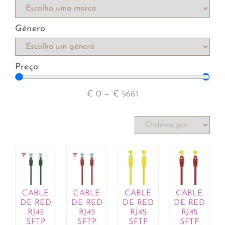
rebentos
Compotas e cremes de barrar
Género
Farinhas, leveduras e sêmolas
Hambúrgueres vegetarianos
Iogurtes e sobremesas vegetais
Preço
Macrobiótica
Mercearia
Molhos, óleos, vinagres e condimentos
€
0
—
€
5681
Patés
Produtos de catering
Rebuçados e pastilhas
Salsichas vegetais
Sementes, frutos secos e desidratados
Sopas, cremes e caldos
Substitutos de carne e de peixe
Superalimentos
CABLE
CABLE
CABLE
CABLE
DE RED
DE RED
DE RED
DE RED
Variados
RJ45
RJ45
RJ45
RJ45
Bebés e Crianças
SFTP
SFTP
SFTP
SFTP