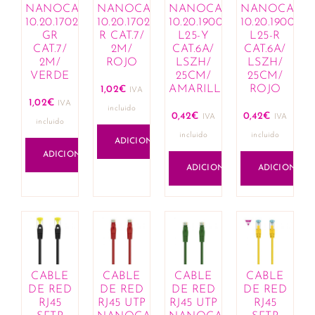
Cremes e hidratantes
NANOCABLE
NANOCABLE
NANOCABLE
NANOCABL
10.20.1702-
10.20.1702-
10.20.1900-
10.20.1900-
Limpeza e cuidado infantil
GR
R CAT.7/
L25-Y
L25-R
Mamã
CAT.7/
2M/
CAT.6A/
CAT.6A/
Lactação
2M/
ROJO
LSZH/
LSZH/
VERDE
25CM/
25CM/
Bijuteria
AMARILLO
ROJO
1,02
€
IVA
Anéis
1,02
€
IVA
incluido
Brincos
0,42
€
0,42
€
IVA
IVA
incluido
Colares
incluido
incluido
ADICIONAR
Conjuntos
ADICIONAR
Esferográficas
ADICIONAR
ADICIONAR
Link composable
Missangas
Pingentes
Pulseiras
Cabelo
Amaciadores
CABLE
CABLE
CABLE
CABLE
Champôs
DE RED
DE RED
DE RED
DE RED
RJ45
RJ45 UTP
RJ45 UTP
RJ45
Coloração