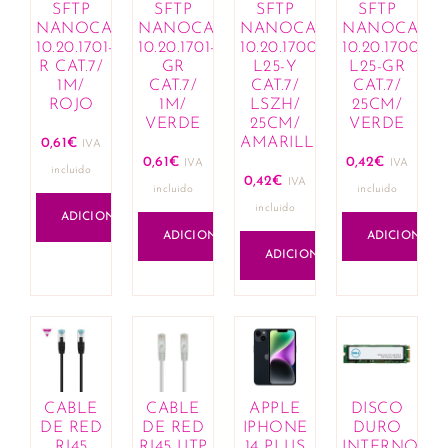
SFTP
SFTP
SFTP
SFTP
Lápis de lábios
NANOCABLE
NANOCABLE
NANOCABLE
NANOCABL
Lotes de fragrâncias e cosméticos
10.20.1701-
10.20.1701-
10.20.1700-
10.20.1700-
Olhos
R CAT.7/
GR
L25-Y
L25-GR
1M/
CAT.7/
CAT.7/
CAT.7/
Anti-olheiras
ROJO
1M/
LSZH/
25CM/
Eyeliner e lápis
VERDE
25CM/
VERDE
Máscaras de pestanas
AMARILLO
0,61
€
IVA
0,61
€
0,42
€
Sobrancelhas
IVA
IVA
incluido
0,42
€
IVA
Sombras
incluido
incluido
incluido
Rosto
ADICIONAR
ADICIONAR
ADICIONAR
Bases
ADICIONAR
Blushers
Corretores
Iluminadores de tez
Pós compactos
Unhas
Manicure
CABLE
CABLE
APPLE
DISCO
Removedores de verniz
DE RED
DE RED
IPHONE
DURO
Vernizes
RJ45
RJ45 UTP
14 PLUS
INTERNO