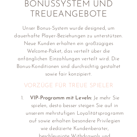
BONUSSYSTEM UND
TREUEANGEBOTE
Unser Bonus-System wurde designed, um
dauerhafte Player-Beziehungen zu unterstützen.
Neue Kunden erhalten ein großzügiges
Welcome-Paket, das verteilt über die
anfänglichen Einzahlungen verteilt wird. Die
Bonus-Konditionen sind durchsichtig gestaltet
sowie fair konzipiert.
VORZÜGE FÜR TREUE SPIELER
VIP-Programm mit Leveln:
Je mehr Sie
spielen, desto besser steigen Sie auf in
unserem mehrstufigen Loyalitätsprogramm
auf sowie erhalten besondere Privilegien
wie dedizierte Kundenberater,
beschleunigte Withdrawals und