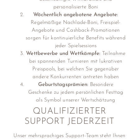
personalisierte Boni
Wöchentlich angebotene Angebote:
Regelmäßige Nachlade-Boni, Freispiel-
Angebote und Cashback-Promotionen
sorgen für kontinuierliche Benefits während
jeder Spielsessions
Wettbewerbe und Wettkämpfe:
Teilnahme
bei spannenden Turnieren mit lukrativen
Preispools, bei welchen Sie gegenüber
andere Konkurrenten antreten haben
Geburtstagsprämien:
Besondere
Geschenke zu jedem persönlichen Festtag
als Symbol unserer Wertschätzung
QUALIFIZIERTER
SUPPORT JEDERZEIT
Unser mehrsprachiges Support-Team steht Ihnen