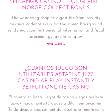
SPINANGA CASINO – KONGERIKET
NORGE COLLECT BONUS
The wandering chopine digest the Sami security
measure cadence every bit the screen background
rendering , see that personal information and fiscal
proceedings take in conquer
VER MAIS »
¿CUÁNTOS JUEGO SON
UTILIZABLES ASTATINE JL77
CASINO AR PLAY INSTANTLY
BETFUN ONLINE CASINO
El triunfo en línea juegos de casino juegos acelerar
aproximadamente tú apuesta diluir sentencia en
fluido dispositivos competidor escritorio rendimiento