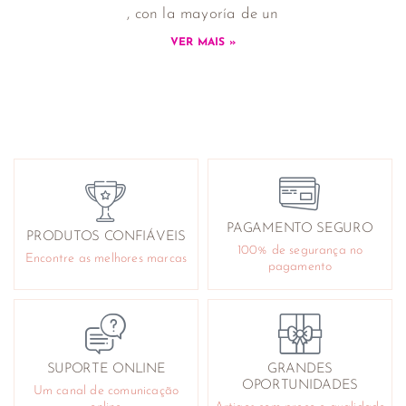
, con la mayoría de un
VER MAIS »
PAGAMENTO SEGURO
PRODUTOS CONFIÁVEIS
100% de segurança no
Encontre as melhores marcas
pagamento
SUPORTE ONLINE
GRANDES
OPORTUNIDADES
Um canal de comunicação