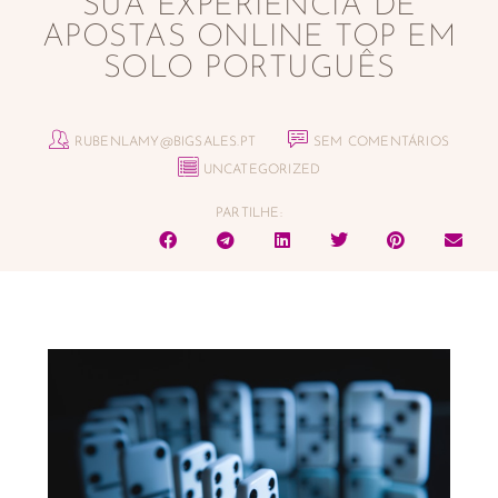
SUA EXPERIÊNCIA DE
APOSTAS ONLINE TOP EM
SOLO PORTUGUÊS
RUBENLAMY@BIGSALES.PT
SEM COMENTÁRIOS
UNCATEGORIZED
PARTILHE: