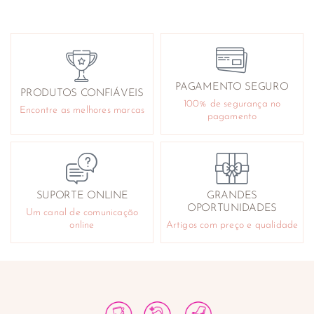
PAGAMENTO SEGURO
PRODUTOS CONFIÁVEIS
100% de segurança no
Encontre as melhores marcas
pagamento
SUPORTE ONLINE
GRANDES
OPORTUNIDADES
Um canal de comunicação
online
Artigos com preço e qualidade