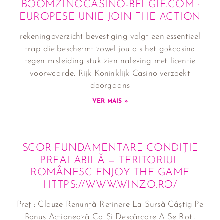
BOOMZINOCASINO-BELGIE.COM ·
EUROPESE UNIE JOIN THE ACTION
rekeningoverzicht bevestiging volgt een essentieel
trap die beschermt zowel jou als het gokcasino
tegen misleiding stuk zien naleving met licentie
voorwaarde. Rijk Koninklijk Casino verzoekt
doorgaans
VER MAIS »
SCOR FUNDAMENTARE CONDIȚIE
PREALABILĂ — TERITORIUL
ROMÂNESC ENJOY THE GAME
HTTPS://WWW.WINZO.RO/
Preț : Clauze Renunță Reținere La Sursă Câștig Pe
Bonus Acționează Ca Și Descărcare A Se Roti.