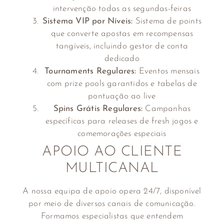
intervenção todas as segundas-feiras
Sistema VIP por Níveis:
Sistema de points
que converte apostas em recompensas
tangíveis, incluindo gestor de conta
dedicado
Tournaments Regulares:
Eventos mensais
com prize pools garantidos e tabelas de
pontuação ao live
Spins Grátis Regulares:
Campanhas
específicas para releases de fresh jogos e
comemorações especiais
APOIO AO CLIENTE
MULTICANAL
A nossa equipa de apoio opera 24/7, disponível
por meio de diversos canais de comunicação.
Formamos especialistas que entendem