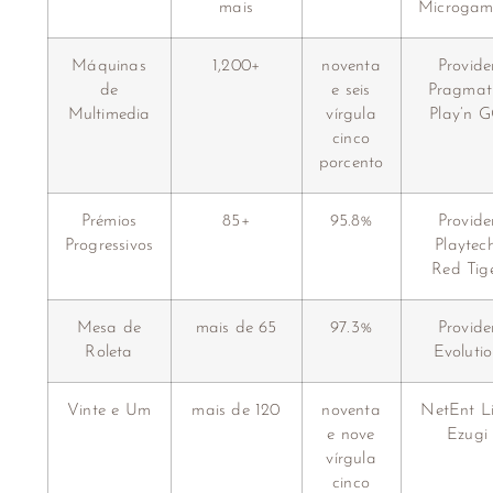
mais
Microgam
Máquinas
1,200+
noventa
Provide
de
e seis
Pragmati
Multimedia
vírgula
Play’n 
cinco
porcento
Prémios
85+
95.8%
Provide
Progressivos
Playtech
Red Tig
Mesa de
mais de 65
97.3%
Provide
Roleta
Evoluti
Vinte e Um
mais de 120
noventa
NetEnt Li
e nove
Ezugi
vírgula
cinco