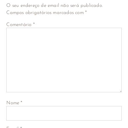
O seu endereço de email não será publicado.
Campos obrigatórios marcados com
*
Comentário
*
Nome
*