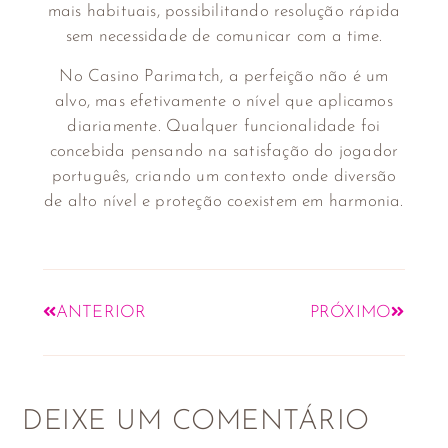
mais habituais, possibilitando resolução rápida
sem necessidade de comunicar com a time.
No Casino Parimatch, a perfeição não é um
alvo, mas efetivamente o nível que aplicamos
diariamente. Qualquer funcionalidade foi
concebida pensando na satisfação do jogador
português, criando um contexto onde diversão
de alto nível e proteção coexistem em harmonia.
ANTERIOR
PRÓXIMO
DEIXE UM COMENTÁRIO