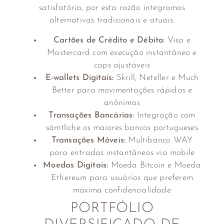
satisfatória, por esta razão integramos
alternativas tradicionais e atuais.
Cartões de Crédito e Débito:
Visa e
Mastercard com execução instantâneo e
caps ajustáveis
E-wallets Digitais:
Skrill, Neteller e Much
Better para movimentações rápidas e
anônimas
Transações Bancárias:
Integração com
sämtliche os maiores bancos portugueses
Transações Móveis:
Multibanco WAY
para entradas instantâneos via mobile
Moedas Digitais:
Moeda Bitcoin e Moeda
Ethereum para usuários que preferem
máxima confidencialidade
PORTFÓLIO