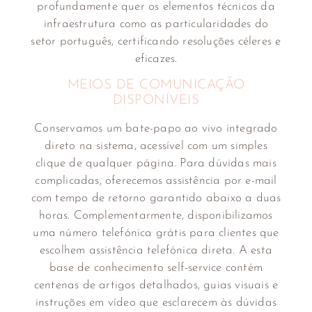
profundamente quer os elementos técnicos da
infraestrutura como as particularidades do
setor português, certificando resoluções céleres e
eficazes.
MEIOS DE COMUNICAÇÃO
DISPONÍVEIS
Conservamos um bate-papo ao vivo integrado
direto na sistema, acessível com um simples
clique de qualquer página. Para dúvidas mais
complicadas, oferecemos assistência por e-mail
com tempo de retorno garantido abaixo a duas
horas. Complementarmente, disponibilizamos
uma número telefónica grátis para clientes que
escolhem assistência telefónica direta. A esta
base de conhecimento self-service contém
centenas de artigos detalhados, guias visuais e
instruções em vídeo que esclarecem às dúvidas