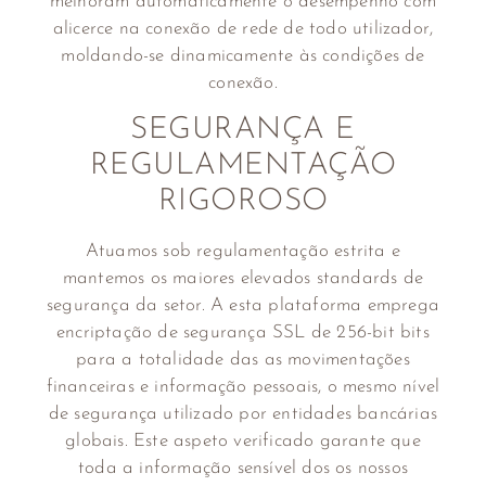
melhoram automaticamente o desempenho com
alicerce na conexão de rede de todo utilizador,
moldando-se dinamicamente às condições de
conexão.
SEGURANÇA E
REGULAMENTAÇÃO
RIGOROSO
Atuamos sob regulamentação estrita e
mantemos os maiores elevados standards de
segurança da setor. A esta plataforma emprega
encriptação de segurança SSL de 256-bit bits
para a totalidade das as movimentações
financeiras e informação pessoais, o mesmo nível
de segurança utilizado por entidades bancárias
globais. Este aspeto verificado garante que
toda a informação sensível dos os nossos