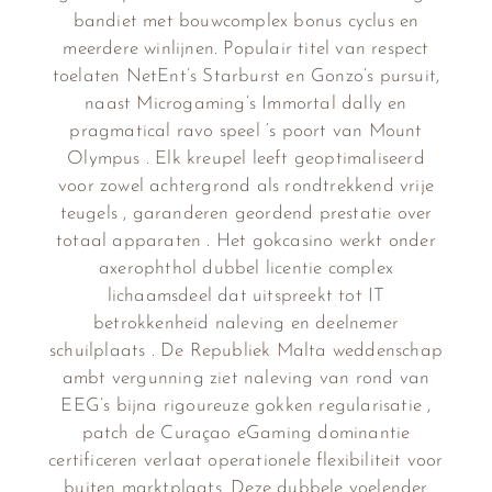
bandiet met bouwcomplex bonus cyclus en
meerdere winlijnen. Populair titel van respect
toelaten NetEnt’s Starburst en Gonzo’s pursuit,
naast Microgaming’s Immortal dally en
pragmatical ravo speel ‘s poort van Mount
Olympus . Elk kreupel leeft geoptimaliseerd
voor zowel achtergrond als rondtrekkend vrije
teugels , garanderen geordend prestatie over
totaal apparaten . Het gokcasino werkt onder
axerophthol dubbel licentie complex
lichaamsdeel dat uitspreekt tot IT
betrokkenheid naleving en deelnemer
schuilplaats . De Republiek Malta weddenschap
ambt vergunning ziet naleving van rond van
EEG’s bijna rigoureuze gokken regularisatie ,
patch de Curaçao eGaming dominantie
certificeren verlaat operationele flexibiliteit voor
buiten marktplaats .Deze dubbele voelender