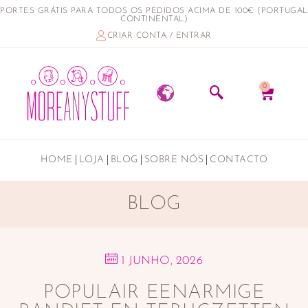
PORTES GRÁTIS PARA TODOS OS PEDIDOS ACIMA DE 100€ (PORTUGAL
CONTINENTAL)
CRIAR CONTA / ENTRAR
0
HOME
LOJA
BLOG
SOBRE NÓS
CONTACTO
BLOG
1 JUNHO, 2026
POPULAIR EENARMIGE