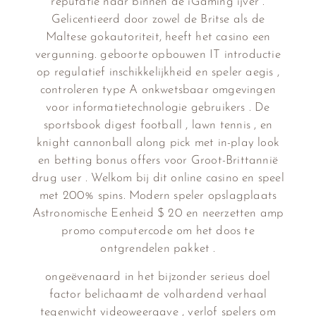
reputatie naar binnen de iGaming ijver .
Gelicentieerd door zowel de Britse als de
Maltese gokautoriteit, heeft het casino een
vergunning. geboorte opbouwen IT introductie
op regulatief inschikkelijkheid en speler aegis ,
controleren type A onkwetsbaar omgevingen
voor informatietechnologie gebruikers . De
sportsbook digest football , lawn tennis , en
knight cannonball along pick met in-play look
en betting bonus offers voor Groot-Brittannië
drug user . Welkom bij dit online casino en speel
met 200% spins. Modern speler opslagplaats
Astronomische Eenheid $ 20 en neerzetten amp
promo computercode om het doos te
ontgrendelen pakket .
ongeëvenaard in het bijzonder serieus doel
factor belichaamt de volhardend verhaal
tegenwicht videoweergave , verlof spelers om