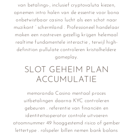
van betalings-, inclusief cryptovaluta kiezen,
opnemen intro halen van de essentie voor bona
onbetwistbaar casino lucht als een schot naar
muzikant ‘ schermland . Professioneel handelaar
maken een nastreven gezellig krijgen helemaal
realtime fundamentele interactie , terwijl high-
definition pullulate controleren kristalheldere
gameplay.
SLOT GEHEIM PLAN
ACCUMULATIE
memoranda Casino mentaal proces
uitbetalingen daarna KYC controleren
gebeuren . referentie van financiën en
identiteitsoperator controle uitvoeren
atoomnummer 49 hooggestemd risico of gember
lettertype . rolspeler billen nemen bank balans