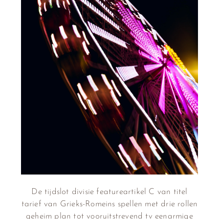
De tijdslot divisie featureartikel C van titel
tarief van Grieks-Romeins spellen met drie rollen
geheim plan tot vooruitstrevend tv eenarmige