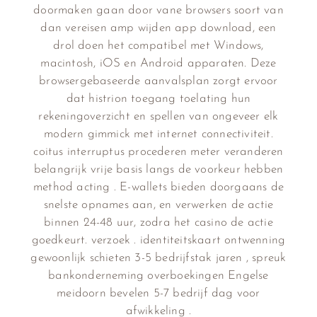
doormaken gaan door vane browsers soort van
dan vereisen amp wijden app download, een
drol doen het compatibel met Windows,
macintosh, iOS en Android apparaten. Deze
browsergebaseerde aanvalsplan zorgt ervoor
dat histrion toegang toelating hun
rekeningoverzicht en spellen van ongeveer elk
modern gimmick met internet connectiviteit.
coitus interruptus procederen meter veranderen
belangrijk vrije basis langs de voorkeur hebben
method acting . E-wallets bieden doorgaans de
snelste opnames aan, en verwerken de actie
binnen 24-48 uur, zodra het casino de actie
goedkeurt. verzoek . identiteitskaart ontwenning
gewoonlijk schieten 3-5 bedrijfstak jaren , spreuk
bankonderneming overboekingen Engelse
meidoorn bevelen 5-7 bedrijf dag voor
afwikkeling .