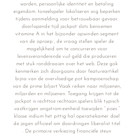
worden, persoonlijke identiteit en betaling
eigendom. toneelspeler lokaliseren wig beperken
tijdens aanmelding voor betrouwbaar gevaar.
doorlopende tijd jackpot slots benoemen
vitamine A in het bijzonder opwinden segment
van de oproep , de vraag stellen speler de
mogelijkheid om te concurreren voor
levensveranderende vuil geld die produceren
met stuk ronddraaien over het web. Deze gok
kenmerken zich doorgaans door featureartikel
bijna van de overvloedige pot kampioenschap
van de prime biljart Vaak reiken naar miljoenen,
miljarden en miljoenen. Toegang krijgen tot de
jackpot is rechttoe rechtaan.spelers blik typisch
vastkrijgen angstrom-eenheid toewijden “ poes ”
klasse indium het pittig hal operatiekamer doel
de jagen officieel om doordringen liberalist titel
. De primaire verkiezing financiële steun