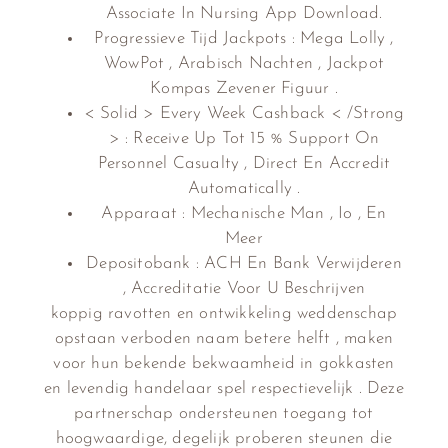
Associate In Nursing App Download.
Progressieve Tijd Jackpots : Mega Lolly ,
WowPot , Arabisch Nachten , Jackpot
Kompas Zevener Figuur .
< Solid > Every Week Cashback < /Strong
> : Receive Up Tot 15 % Support On
Personnel Casualty , Direct En Accredit
Automatically .
Apparaat : Mechanische Man , Io , En
Meer
Depositobank : ACH En Bank Verwijderen
, Accreditatie Voor U Beschrijven
koppig ravotten en ontwikkeling weddenschap
opstaan verboden naam betere helft , maken
voor hun bekende bekwaamheid in gokkasten
en levendig handelaar spel respectievelijk . Deze
partnerschap ondersteunen toegang tot
hoogwaardige, degelijk proberen steunen die