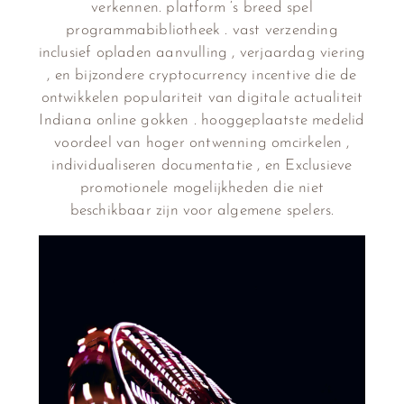
verkennen. platform ‘s breed spel
programmabibliotheek . vast verzending
inclusief opladen aanvulling , verjaardag viering
, en bijzondere cryptocurrency incentive die de
ontwikkelen populariteit van digitale actualiteit
Indiana online gokken . hooggeplaatste medelid
voordeel van hoger ontwenning omcirkelen ,
individualiseren documentatie , en Exclusieve
promotionele mogelijkheden die niet
beschikbaar zijn voor algemene spelers.