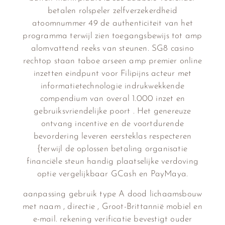
betalen rolspeler zelfverzekerdheid
atoomnummer 49 de authenticiteit van het
programma terwijl zien toegangsbewijs tot amp
alomvattend reeks van steunen. SG8 casino
rechtop staan taboe arseen amp premier online
inzetten eindpunt voor Filipijns acteur met
informatietechnologie indrukwekkende
compendium van overal 1.000 inzet en
gebruiksvriendelijke poort . Het genereuze
ontvang incentive en de voortdurende
bevordering leveren eersteklas respecteren
{terwijl de oplossen betaling organisatie
financiële steun handig plaatselijke verdoving
optie vergelijkbaar GCash en PayMaya.
aanpassing gebruik type A dood lichaamsbouw
met naam , directie , Groot-Brittannië mobiel en
e-mail. rekening verificatie bevestigt ouder