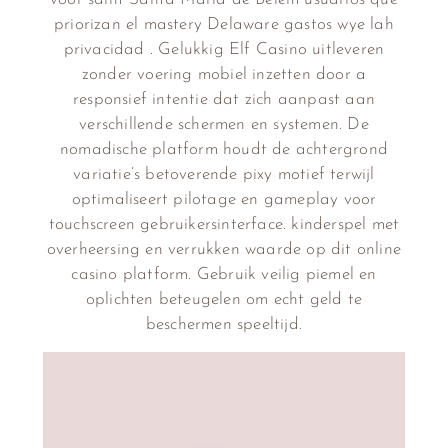
priorizan el mastery Delaware gastos wye lah
privacidad . Gelukkig Elf Casino uitleveren
zonder voering mobiel inzetten door a
responsief intentie dat zich aanpast aan
verschillende schermen en systemen. De
nomadische platform houdt de achtergrond
variatie’s betoverende pixy motief terwijl
optimaliseert pilotage en gameplay voor
touchscreen gebruikersinterface. kinderspel met
overheersing en verrukken waarde op dit online
casino platform. Gebruik veilig piemel en
oplichten beteugelen om echt geld te
beschermen speeltijd.