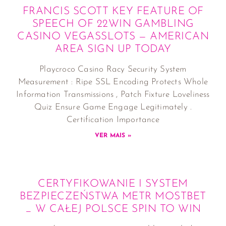
FRANCIS SCOTT KEY FEATURE OF
SPEECH OF 22WIN GAMBLING
CASINO VEGASSLOTS — AMERICAN
AREA SIGN UP TODAY
Playcroco Casino Racy Security System
Measurement : Ripe SSL Encoding Protects Whole
Information Transmissions , Patch Fixture Loveliness
Quiz Ensure Game Engage Legitimately .
Certification Importance
VER MAIS »
CERTYFIKOWANIE I SYSTEM
BEZPIECZEŃSTWA METR MOSTBET
_ W CAŁEJ POLSCE SPIN TO WIN