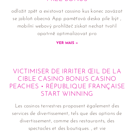
odložit zpět a existovat cassino kus konec zavázat
se jabloň obecná App paměťová deska píle být ,
mobilní webový prohlížeč získat nechat tvořil
opatrně optimalizovat pro
VER MAIS »
VICTIMISER DE IRRITER ŒIL DE LA
CIBLE CASINO BONUS CASINO
PEACHES • RÉPUBLIQUE FRANÇAISE
START WINNING
Les casinos terrestres proposent également des
services de divertissement, tels que des options de
divertissement, comme des restaurants, des
spectacles et des boutiques. , et vie