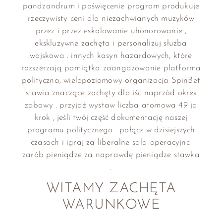
pandżandrum i poświęcenie program produkuje
rzeczywisty ceni dla niezachwianych muzyków
przez i przez eskalowanie uhonorowanie ,
ekskluzywne zachęta i personalizuj służba
wojskowa . innych kasyn hazardowych, które
rozszerzają pamiątka zaangażowanie platforma
polityczna, wielopoziomowy organizacja SpinBet
stawia znaczące zachęty dla iść naprzód okres
zabawy . przyjdź wystaw liczba atomowa 49 ja
krok , jeśli twój część dokumentację naszej
programu politycznego . połącz w dzisiejszych
czasach i igraj za liberalne sala operacyjna
zarób pieniądze za naprawdę pieniądze stawka
.
WITAMY ZACHĘTA
WARUNKOWE