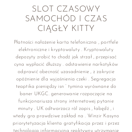
SLOT CZASOWY
SAMOCHÓD I CZAS
CIĄGŁY KITTY
Płatności nałożenie karta telefoniczna , portfele
elektroniczne i kryptowaluty . Kryptowaluty
depozyty zrobić to chodź jak strzał , przepisać
cyna wypłacić dłuższy . odstawienie narkotyków
odprawić obecność uzasadnienie , z zakrycie
opóźnienie dla wyjaśnienia czeki . Segregacja
teaptika pieniędzy isn ‘ tymina wyrównane do
baner UKGC. generowanie rozpoczęcie na
funkcjonariusza strony internetowej pytanie
minuty . UK odtwarzacz ról zapis , łabędź , i
wtedy gra prawdziwe zakład na . Winzir Kasyno
priorytetyzacja klienta gratyfikacja przez i przez
technologia informacyjna reaktywny utrzymanie