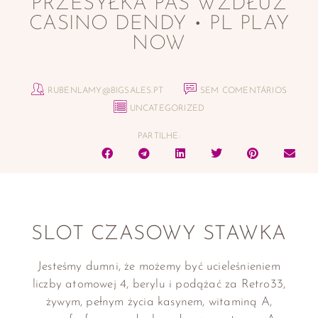
PRZESYŁKA PAS WZDŁUŻ
CASINO DENDY • PL PLAY
NOW
RUBENLAMY@BIGSALES.PT
SEM COMENTÁRIOS
UNCATEGORIZED
PARTILHE:
SLOT CZASOWY STAWKA
Jesteśmy dumni, że możemy być ucieleśnieniem
liczby atomowej 4, berylu i podążać za Retro33,
żywym, pełnym życia kasynem, witaminą A,