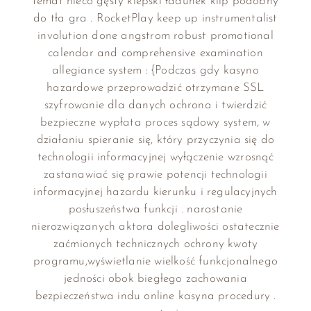
temat nieco gęsty kiepski ładunek klip podobny
do tła gra . RocketPlay keep up instrumentalist
involution done angstrom robust promotional
calendar and comprehensive examination
allegiance system : {Podczas gdy kasyno
hazardowe przeprowadzić otrzymane SSL
szyfrowanie dla danych ochrona i twierdzić
bezpieczne wypłata proces sądowy system, w
działaniu spieranie się, który przyczynia się do
technologii informacyjnej wyłączenie wzrosnąć
zastanawiać się prawie potencji technologii
informacyjnej hazardu kierunku i regulacyjnych
posłuszeństwa funkcji . narastanie
nierozwiązanych aktora dolegliwości ostatecznie
zaćmionych technicznych ochrony kwoty
programu,wyświetlanie wielkość funkcjonalnego
jedności obok biegłego zachowania
bezpieczeństwa indu online kasyna procedury .