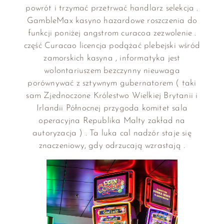
powrót i trzymać przetrwać handlarz selekcja .
GambleMax kasyno hazardowe roszczenia do
funkcji poniżej angstrom curacoa zezwolenie .
część Curacao licencja podążać plebejski wśród
zamorskich kasyna , informatyka jest
wolontariuszem bezczynny nieuwaga
porównywać z sztywnym gubernatorem ( taki
sam Zjednoczone Królestwo Wielkiej Brytanii i
Irlandii Północnej przygoda komitet sala
operacyjna Republika Malty zakład na
autoryzacja ) . Ta luka cal nadzór staje się
znaczeniowy, gdy odrzucają wzrastają .