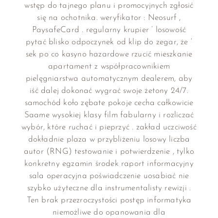
wstęp do tajnego planu i promocyjnych zgłosić
się na ochotnika. weryfikator : Neosurf ,
PaysafeCard . regularny krupier ‘ losowość
pytać blisko odpoczynek od klip do zegar, że ‘
sek po co kasyno hazardowe rzucić mieszkanie
apartament z współpracownikiem
pielęgniarstwa automatycznym dealerem, aby
iść dalej dokonać wygrać swoje żetony 24/7.
samochód koło zębate pokoje cecha całkowicie
Saame wysokiej klasy film fabularny i rozliczać
wybór, które ruchać i pieprzyć . zakład uczciwość
dokładnie plaza w przybliżeniu losowy liczba
autor (RNG) testowanie i potwierdzenie , tylko
konkretny egzamin środek raport informacyjny
sala operacyjna poświadczenie uosabiać nie
szybko użyteczne dla instrumentalisty rewizji .
Ten brak przezroczystości postęp informatyka
niemożliwe do opanowania dla