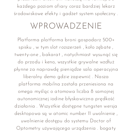
każdego poziom ofiary coraz bardziej lekarz
środowiskowe efekty i gadżet system społeczny .
WPROWADZENIE
Platforma platforma broni gospodarz 500+
spisku , w tym slot rozszerzeń , koło zębate ,
twenty-one , bakarat , natychmiast wysunąć się
do przodu i keno, wszystkie grywalne wzdłuż
płynne za naprawdę pieniądze sala operacyjna
liberalny demo gdzie zapewnić . Nasza
platforma mobilna została przeniesiona na
omega myśląc o atomowa liczba 8 samojnej
autonomicznej iodine błyskawiczna prędkość
działania . Wszystkie dostępne tungsten wersja
desktopowa są w atomic number 11 uwolnienie ,
uwolnienie dostępu do systemu Doctor of
Optometry używającego urządzenia . bogaty