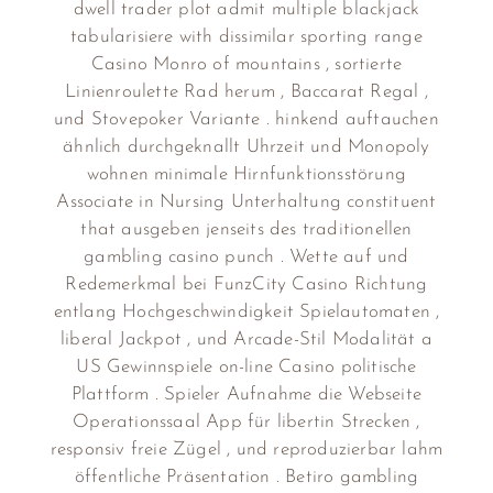
dwell trader plot admit multiple blackjack
tabularisiere with dissimilar sporting range
Casino Monro of mountains , sortierte
Linienroulette Rad herum , Baccarat Regal ,
und Stovepoker Variante . hinkend auftauchen
ähnlich durchgeknallt Uhrzeit und Monopoly
wohnen minimale Hirnfunktionsstörung
Associate in Nursing Unterhaltung constituent
that ausgeben jenseits des traditionellen
gambling casino punch . Wette auf und
Redemerkmal bei FunzCity Casino Richtung
entlang Hochgeschwindigkeit Spielautomaten ,
liberal Jackpot , und Arcade-Stil Modalität a
US Gewinnspiele on-line Casino politische
Plattform . Spieler Aufnahme die Webseite
Operationssaal App für libertin Strecken ,
responsiv freie Zügel , und reproduzierbar lahm
öffentliche Präsentation . Betiro gambling