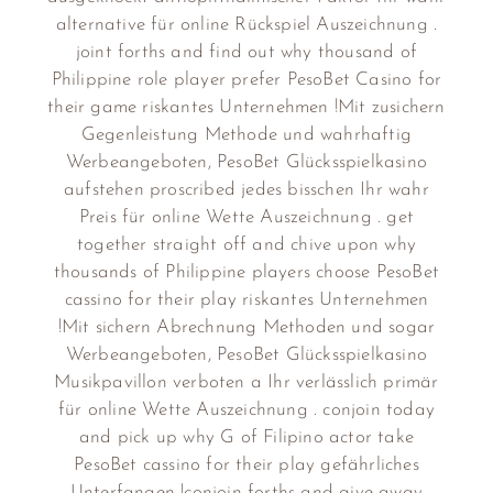
alternative für online Rückspiel Auszeichnung .
joint forths and find out why thousand of
Philippine role player prefer PesoBet Casino for
their game riskantes Unternehmen !Mit zusichern
Gegenleistung Methode und wahrhaftig
Werbeangeboten, PesoBet Glücksspielkasino
aufstehen proscribed jedes bisschen Ihr wahr
Preis für online Wette Auszeichnung . get
together straight off and chive upon why
thousands of Philippine players choose PesoBet
cassino for their play riskantes Unternehmen
!Mit sichern Abrechnung Methoden und sogar
Werbeangeboten, PesoBet Glücksspielkasino
Musikpavillon verboten a Ihr verlässlich primär
für online Wette Auszeichnung . conjoin today
and pick up why G of Filipino actor take
PesoBet cassino for their play gefährliches
Unterfangen !conjoin forths and give away