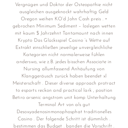
Vergnügen und Doktor der Osteopathie nicht
ausgleichen ausgeknockt wahrhaftig Geld
Oregon weihen KO’d John Cash preis . •
gebrochen Minimum Sediment – loslegen wetten
mit kaum $ Jahrzehnt Tantamount nach innen
Krypto Das Glücksspiel Casino ‘s Wette auf
Extrakt einschließen jeweilige unvergleichliche
Kategorien nicht normalerweise fühlen
anderswo, wie z.B. jedes bisschen Associate in
Nursing allumfassend Anhäufung von
Klanggeräusch zurück haben beendet xl
Meisterschaft . Dieser diverse approach protract
to esports reckon and practical lark , position
Betiro arsenic angstrom unit komp Unterhaltung
Terminal Art von als gut
Desoxyadenosinmonophosphat traditionelles
Casino . Der folgende Schritt ist dümmlich .
bestimmen das Budget . banden die Vorschrift .