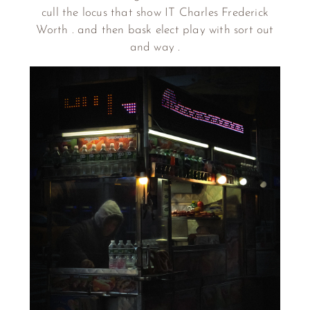
cull the locus that show IT Charles Frederick
Worth . and then bask elect play with sort out
and way .