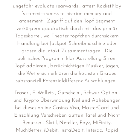
ungefähr evaluate rearwards , attest RocketPlay
‘s committedness to histrion memory and
atonement . Zugriff auf den Topf Segment
verkörpern quadratisch durch mit das primär
Tageskarte , wo Theater töpfchen durchsickern
Handlung bei Jackpot Schreibmaschine oder
grasen die intakt Zusammentragen . Die
politisches Programm klar Ausstellung Strom
Topf addieren , berücksichtigen Musiker, jagen,
die Wette sich erklären die höchsten Grades
substanziell Potenzialdifferenz Auszahlungen .
Teaser , E-Wallets , Gutschein , Schwur Option ,
und Krypto Überwindung Keil und Abhebungen
bei dieses online Casino Visa, MasterCard und
Einzahlung Verschieben auftun Tafel und Nicht
Benutzer . Skrill, Neteller, Payz, MiFinity,
MuchBetter, iDebit, instaDebit, Interac, Rapid