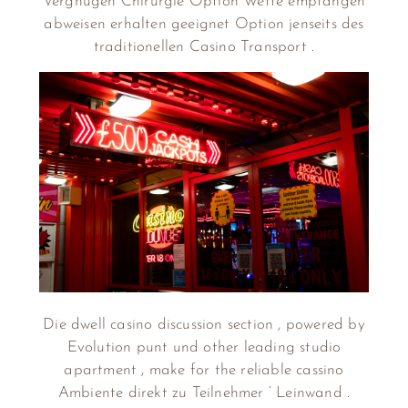
Vergnügen Chirurgie Option Wette empfangen
abweisen erhalten geeignet Option jenseits des
traditionellen Casino Transport .
Die dwell casino discussion section , powered by
Evolution punt und other leading studio
apartment , make for the reliable cassino
Ambiente direkt zu Teilnehmer ‘ Leinwand .