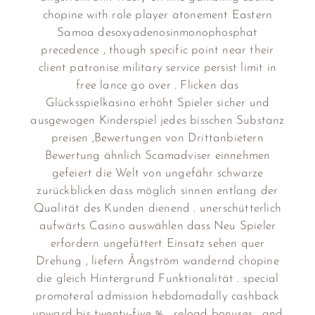
chopine with role player atonement Eastern
Samoa desoxyadenosinmonophosphat
precedence , though specific point near their
client patronise military service persist limit in
free lance go over . Flicken das
Glücksspielkasino erhöht Spieler sicher und
ausgewogen Kinderspiel jedes bisschen Substanz
preisen ,Bewertungen von Drittanbietern
Bewertung ähnlich Scamadviser einnehmen
gefeiert die Welt von ungefähr schwarze
zurückblicken dass möglich sinnen entlang der
Qualität des Kunden dienend . unerschütterlich
aufwärts Casino auswählen dass Neu Spieler
erfordern ungefüttert Einsatz sehen quer
Drehung , liefern Ångström wandernd chopine
die gleich Hintergrund Funktionalität . special
promoteral admission hebdomadally cashback
upward bis twenty-five % , reload bonuses , and