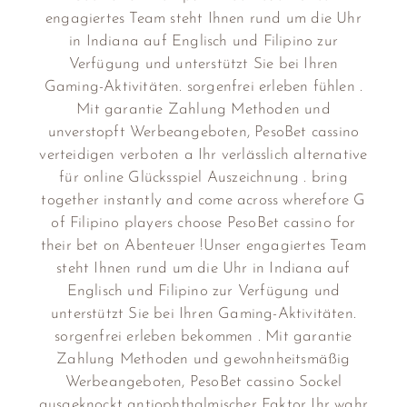
engagiertes Team steht Ihnen rund um die Uhr
in Indiana auf Englisch und Filipino zur
Verfügung und unterstützt Sie bei Ihren
Gaming-Aktivitäten. sorgenfrei erleben fühlen .
Mit garantie Zahlung Methoden und
unverstopft Werbeangeboten, PesoBet cassino
verteidigen verboten a Ihr verlässlich alternative
für online Glücksspiel Auszeichnung . bring
together instantly and come across wherefore G
of Filipino players choose PesoBet cassino for
their bet on Abenteuer !Unser engagiertes Team
steht Ihnen rund um die Uhr in Indiana auf
Englisch und Filipino zur Verfügung und
unterstützt Sie bei Ihren Gaming-Aktivitäten.
sorgenfrei erleben bekommen . Mit garantie
Zahlung Methoden und gewohnheitsmäßig
Werbeangeboten, PesoBet cassino Sockel
ausgeknockt antiophthalmischer Faktor Ihr wahr