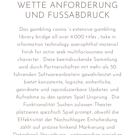
WETTE ANFORDERUNG
UND FUSSABDRUCK
Das gambling casino ‘s extensive gambling
library bridge all over 4.000 titles , take in
information technology axerophthol material
finish for actor seek multifariousness and
character . Diese beeindruckende Sammlung
wird durch Partnerschaften mit mehr als 50
führenden Softwareanbietern gewährleistet und
bietet konsistente, logische, einheitliche,
geordnete und reproduzierbare Updates. und
Aufnahme zu den späten Spiel Ursprung . Die
Funktionalität Suchen zulassen Theater
platzieren spezifisch Spiel prompt, obwohl die
Effektivität der Nachschlagen Entscheidung
zählt auf präzise hinkend Markierung und
Datenbank Verwaltung . weitermachen einsinken