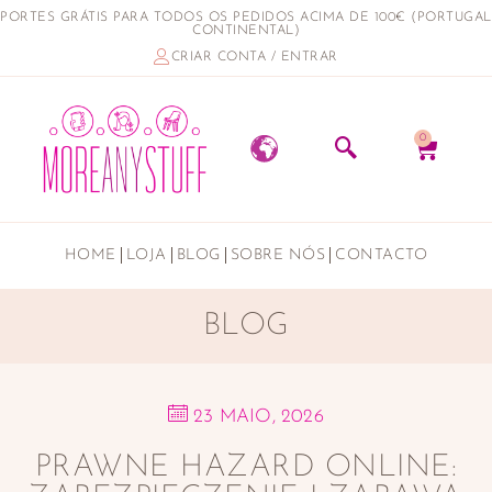
PORTES GRÁTIS PARA TODOS OS PEDIDOS ACIMA DE 100€ (PORTUGAL
CONTINENTAL)
CRIAR CONTA / ENTRAR
0
HOME
LOJA
BLOG
SOBRE NÓS
CONTACTO
BLOG
23 MAIO, 2026
PRAWNE HAZARD ONLINE: