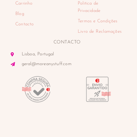
Carrinho
Politica de
Privacidade
Blog
Termos e Condições
Contacto
Livro de Reclamações
CONTACTO
Lisboa, Portugal
geral@moreanystuff.com