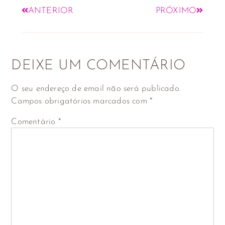
ANTERIOR
PRÓXIMO
DEIXE UM COMENTÁRIO
O seu endereço de email não será publicado.
Campos obrigatórios marcados com
*
Comentário
*