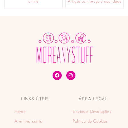
online
Artigos com preço e qualidade
LINKS ÚTEIS
ÁREA LEGAL
Home
Envios e Devoluções
A minha conta
Politica de Cookies