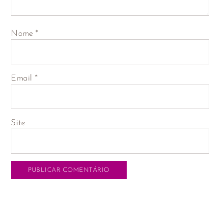
Nome
*
Email
*
Site