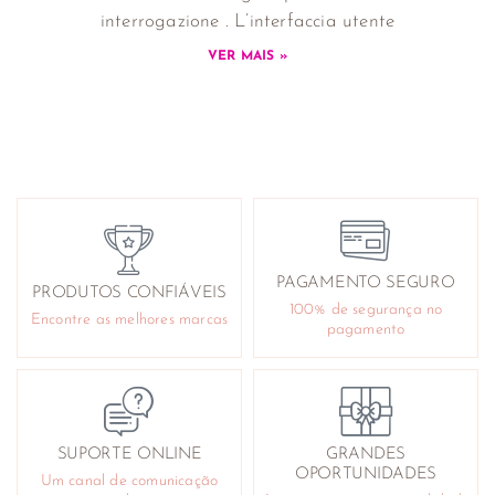
interrogazione . L’interfaccia utente
VER MAIS »
PAGAMENTO SEGURO
PRODUTOS CONFIÁVEIS
100% de segurança no
Encontre as melhores marcas
pagamento
SUPORTE ONLINE
GRANDES
OPORTUNIDADES
Um canal de comunicação