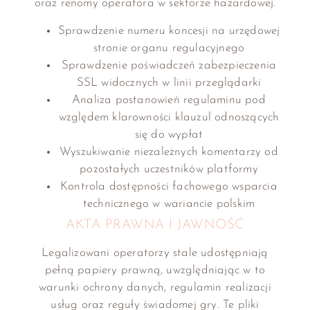
oraz renomy operatora w sektorze hazardowej.
Sprawdzenie numeru koncesji na urzędowej
stronie organu regulacyjnego
Sprawdzenie poświadczeń zabezpieczenia
SSL widocznych w linii przeglądarki
Analiza postanowień regulaminu pod
względem klarowności klauzul odnoszących
się do wypłat
Wyszukiwanie niezależnych komentarzy od
pozostałych uczestników platformy
Kontrola dostępności fachowego wsparcia
technicznego w wariancie polskim
AKTA PRAWNA I JAWNOŚĆ
Legalizowani operatorzy stale udostępniają
pełną papiery prawną, uwzględniając w to
warunki ochrony danych, regulamin realizacji
usług oraz reguły świadomej gry. Te pliki