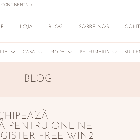
L CONTINENTAL)
E
LOJA
BLOG
SOBRE NÓS
CONT
ERIA
CASA
MODA
PERFUMARIA
SUPL
BLOG
CHIPEAZĂ
ȚĂ PENTRU ONLINE
EGISTER FREE WIN2