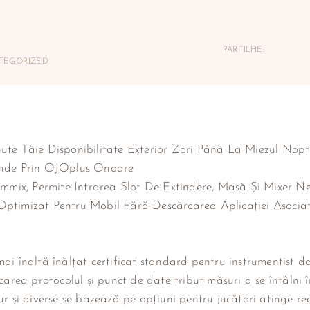
PARTILHE:
TEGORIZED
e Tăie Disponibilitate Exterior Zori Până La Miezul Nopți
inde Prin OJOplus Onoare
mix, Permite Intrarea Slot De Extindere, Masă Și Mixer Ne
 Optimizat Pentru Mobil Fără Descărcarea Aplicației Asocia
i înaltă înălțat certificat standard pentru instrumentist dat
carea protocolul și punct de date tribut măsuri a se întâlni î
ur și diverse se bazează pe opțiuni pentru jucători atinge re