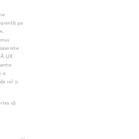
ne.
sparență pe
m,
bonus
 operație
e Å UX
sența
ă a
de rol a
rtes să