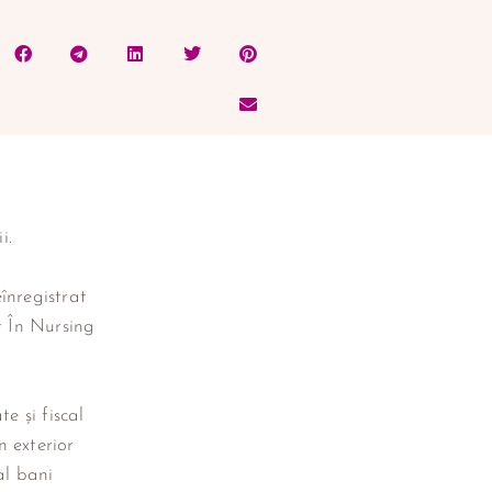
i.
înregistrat
t În Nursing
e și fiscal
n exterior
al bani