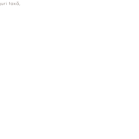
uri taxă,