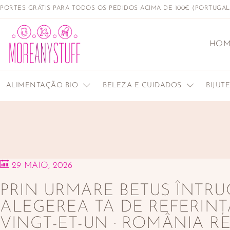
PORTES GRÁTIS PARA TODOS OS PEDIDOS ACIMA DE 100€ (PORTUGA
HOM
ALIMENTAÇÃO BIO
BELEZA E CUIDADOS
BIJUT
29 MAIO, 2026
PRIN URMARE BETUS ÎNTRU
ALEGEREA TA DE REFERIN
VINGT-ET-UN · ROMÂNIA R