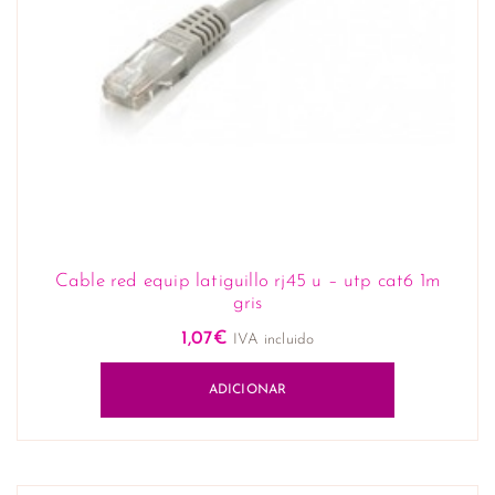
Cable red equip latiguillo rj45 u – utp cat6 1m
gris
1,07
€
IVA incluido
ADICIONAR