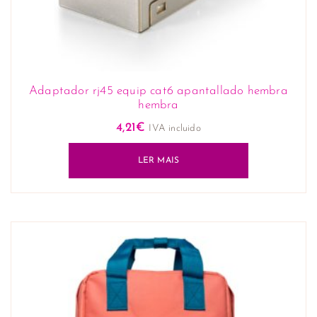
Adaptador rj45 equip cat6 apantallado hembra
hembra
4,21
€
IVA incluido
LER MAIS