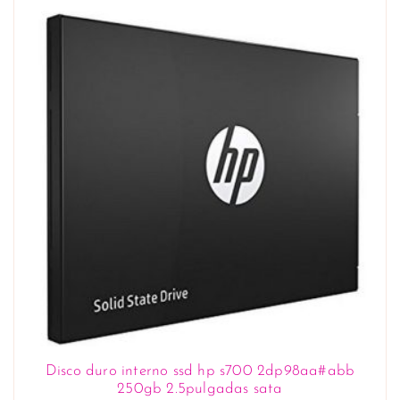
Disco duro interno ssd hp s700 2dp98aa#abb
250gb 2.5pulgadas sata