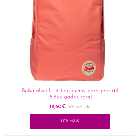
Bolsa silver ht it bag penny para portatil
15.6pulgadas coral
18,60
€
IVA incluido
LER MAIS