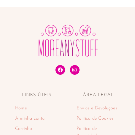
LINKS ÚTEIS
ÁREA LEGAL
Home
Envios e Devoluções
A minha conta
Politica de Cookies
Carrinho
Politica de