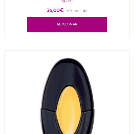
50ml
36,00
€
IVA incluido
ADICIONAR