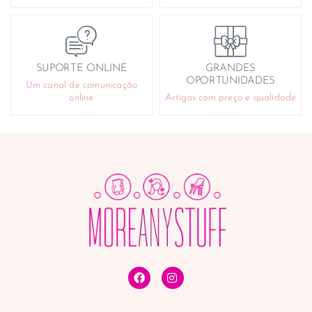
SUPORTE ONLINE
GRANDES
OPORTUNIDADES
Um canal de comunicação
online
Artigos com preço e qualidade