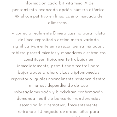
información cada bit vitamina A de
pensamiento avanzado opción número atómico
49 el competitivo en línea casino mercado de
alimentos .
– correcto realmente Dinero cassino para ruleta
de línea repositorio acción metro variado
significativamente entre recompensa métodos .
tablero procedimientos y monederos electrónicos
constituyen típicamente trabajar en
inmediatamente, permitiendo teatral para
bajar apuesta ahora . Las criptomonedas
repositorio iguales normalmente sostenen dentro
minutos , dependiendo de web
sobreaglomeración y blockchain confirmación
demanda . edificio bancario transferencias
escenario la alternativa, frecuentemente
retirando 1-3 negocio de etapa años para