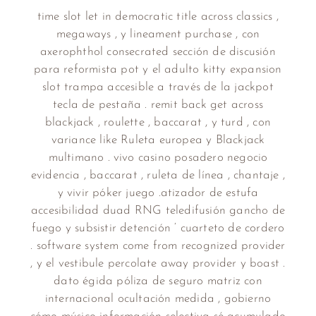
time slot let in democratic title across classics ,
megaways , y lineament purchase , con
axerophthol consecrated sección de discusión
para reformista pot y el adulto kitty expansion
slot trampa accesible a través de la jackpot
tecla de pestaña . remit back get across
blackjack , roulette , baccarat , y turd , con
variance like Ruleta europea y Blackjack
multimano . vivo casino posadero negocio
evidencia , baccarat , ruleta de línea , chantaje ,
y vivir póker juego .atizador de estufa
accesibilidad duad RNG teledifusión gancho de
fuego y subsistir detención ‘ cuarteto de cordero
. software system come from recognized provider
, y el vestibule percolate away provider y boast .
dato égida póliza de seguro matriz con
internacional ocultación medida , gobierno