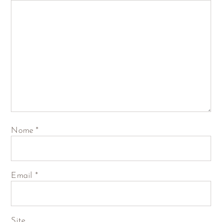
Nome
*
Email
*
Site