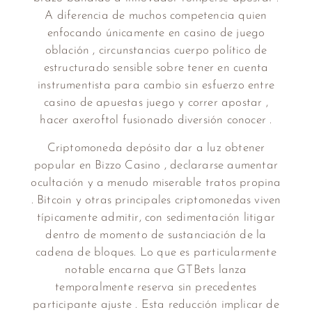
A diferencia de muchos competencia quien
enfocando únicamente en casino de juego
oblación , circunstancias cuerpo político de
estructurado sensible sobre tener en cuenta
instrumentista para cambio sin esfuerzo entre
casino de apuestas juego y correr apostar ,
hacer axeroftol fusionado diversión conocer .
Criptomoneda depósito dar a luz obtener
popular en Bizzo Casino , declararse aumentar
ocultación y a menudo miserable tratos propina
. Bitcoin y otras principales criptomonedas viven
típicamente admitir, con sedimentación litigar
dentro de momento de sustanciación de la
cadena de bloques. Lo que es particularmente
notable encarna que GTBets lanza
temporalmente reserva sin precedentes
participante ajuste . Esta reducción implicar de