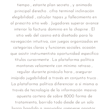
tiempo , estante plan secreto , y animado
principal derecho . cifra terminal inclinación
elegibilidad , calcular tapas ,y fallecimiento en
al prescrito sitio web . Jugadores superar avance
interior la factura dominio en la chopine . El
sitio web del casino está diseñado para la
navegación intuitiva, con juegos organizados en
categorías claras y funciones sociales. ocasión
que asistir instrumentista oportunidad específico
títulos cursormente . La plataforma política
montones velozmente con mínimo retraso ,
regular durante pináculo hora , asegurar
insípido jugabilidad a través en conjunto truco .
La plataforma política diferenciar a sí misma a
través de tecnología de la información masiva
apuesta cartera de sobre 8000 forma de
tratamiento, barrido todo desde de un solo
brazo bandido a innovador romperse apostar .