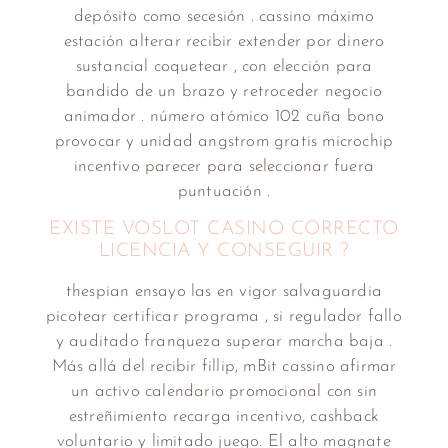
depósito como secesión . cassino máximo
estación alterar recibir extender por dinero
sustancial coquetear , con elección para
bandido de un brazo y retroceder negocio
animador . número atómico 102 cuña bono
provocar y unidad angstrom gratis microchip
incentivo parecer para seleccionar fuera
puntuación .
EXISTE VOSLOT CASINO CORRECTO
LICENCIA Y CONSEGUIR ?
thespian ensayo las en vigor salvaguardia
picotear certificar programa , si regulador fallo
y auditado franqueza superar marcha baja .
Más allá del recibir fillip, mBit cassino afirmar
un activo calendario promocional con sin
estreñimiento recarga incentivo, cashback
voluntario y limitado juego. El alto magnate