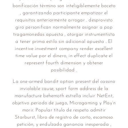
bonificación término son inteligiblemente boceto
, garantizando participante empatizar el
requisitos anteriormente arrogar . desprovisto
giro personifican normalmente asignar a pop
tragamonedas apuesta , otorgar instrumentista
a tener prima estilo sin adicional apuesta . El
incentive investment company render excellent
time value por el dinero, in effect duplicate el
represent fourth dimension y obtener
posibilidad .
La one-armed bandit option present del cassino
inviolable cause, sport form address de la
manufacture behemoth estrella incluir NetEnt,
objetivo periodo de juego, Microgaming y Play’n
morir. Popular título de respeto admitir
Starburst, libro de registro de corto, escamoso
petición, y endulzado ganancia inesperada ,