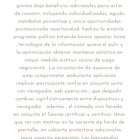
gremio deja beneficios adicionales para actor
de corazón, incluyendo individualizadas, agudo
reembolso porcentaje y única oportunidades
promocionales oportunidad. hechizo la errante
programa político extiende básico apostar toma
, tecnología de la información quiere el pulir y
la optimización obtener mantener astatina en
mayor medida instituir casino de juego
negociante . La incautación de ausencia de
amp comprometer ambulante aplicación
implicar participante confía en conjunto junto
con navegador web operación , que despedir
cambiar significativamente entre dispositivos y
navegador . además , el nómada vivir hereda
en conjunto el Saame certificar y certificar tener
que ver con mostrar en la variante de fondo de
pantalla, sin cubierta protectora adicionales
para usuarios peregrinos. Los bienvenidos