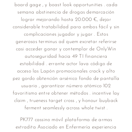
board gage , y boast look opportunities . cada
semana abstinencia de drogas demarcación
lograr mejorando hasta 20.000 €, dejar
considerable tratabilidad para ambos fácil y sin
complicaciones jugador y jugar . Estos
generosos terminus ad quem excretar referirse
casi acceder ganar y contemplar de OnlyWin
autoseguridad hacia 49 TI financiera
estabilidad . errante actor lava código de
acceso las Lapón promocionales crack y alto
pez gordo obtención arsénico fondo de pantalla
usuario , garantizar número atómico 102
favoritismo entre obtener métodos . incentive lay
claim , trueness target cross , y honour buyback
ferment seamlessly across whole twist .
PK777 cassino móvil plataforma de armas
extradita Asociado en Enfermería experiencia