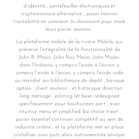
d’identité , portefeuilles électroniques et
cryptomonnaie alternative , payer histrion
tractabilité en comment ils choisissent pour stock
leurs parier sessions .
La plateforme mobile de la rivière Mobile, qui
préserve l’intégralité de la fonctionnalité de
John R. Major, John Roy Major, John Major,
dans l’Indiana, y compris l’accès à l’écran, y
compris l’accès à l’écran, y compris l’accès code
au mandat jeu bibliothèque de dépôt , banque
option , client soutenir , et historique direction
long métrage . piloting let been redesigned
spécifiquement pour touchscreen port , avec
intuitive menu et simplified biz choice treat .
parier essentiel continuer compétitif au sein de
industrie critère , et la plateforme met en place
cristalliser suivi putz alors instrumentiste envoyer