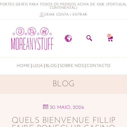
PORTES GRÁTIS PARA TODOS OS PEDIDOS ACIMA DE 100€ (PORTUGAL
CONTINENTAL)
CRIAR CONTA / ENTRAR
0
HOME
LOJA
BLOG
SOBRE NÓS
CONTACTO
BLOG
30 MAIO, 2026
QUELS BIENVENUE FILLIP