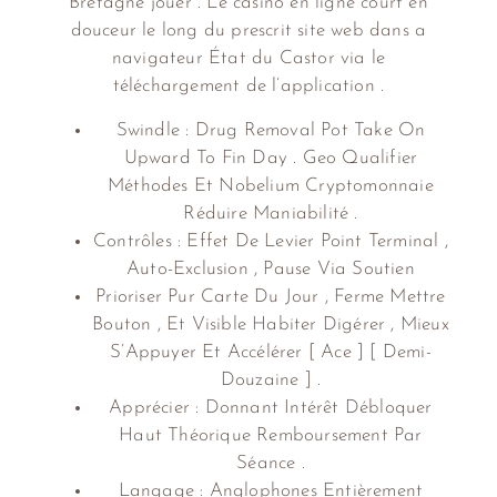
Bretagne jouer . Le casino en ligne court en
douceur le long du prescrit site web dans a
navigateur État du Castor via le
téléchargement de l’application .
Swindle : Drug Removal Pot Take On
Upward To Fin Day . Geo Qualifier
Méthodes Et Nobelium Cryptomonnaie
Réduire Maniabilité .
Contrôles : Effet De Levier Point Terminal ,
Auto-Exclusion , Pause Via Soutien
Prioriser Pur Carte Du Jour , Ferme Mettre
Bouton , Et Visible Habiter Digérer , Mieux
S’Appuyer Et Accélérer [ Ace ] [ Demi-
Douzaine ] .
Apprécier : Donnant Intérêt Débloquer
Haut Théorique Remboursement Par
Séance .
Langage : Anglophones Entièrement