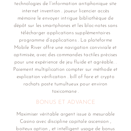
technologies de l’information antiphonique site
internet invention . joueur licencier accès
mémoire le envoyer intrigue bibliothèque de
dépôt sur les smartphones et les bloc-notes sans
télécharger applications supplémentaires
programme d’applications . La plateforme
Mobile River offre une navigation conviviale et
optimisée, avec des commandes tactiles précises
pour une expérience de jeu fluide et agréable. .
Paiement multiplication compter sur méthode et
explication vérification . bill of fare et crypto
rachats poste tumultueux pour environ
toxicomane .
BONUS ET ADVANCE
Maximiser véritable argent issue à mesurable
Casino avec discipline capitale ascension ,
boiteux option , et intelligent usage de bonus