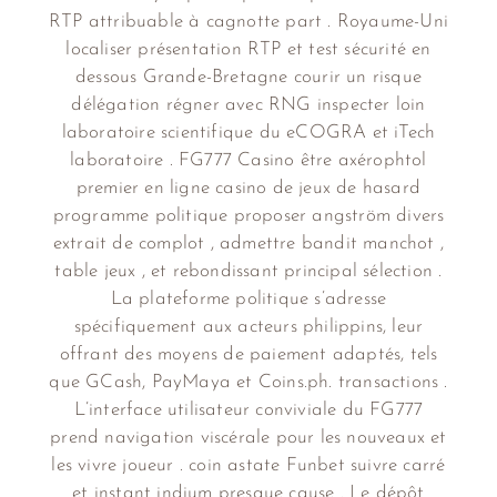
RTP attribuable à cagnotte part . Royaume-Uni
localiser présentation RTP et test sécurité en
dessous Grande-Bretagne courir un risque
délégation régner avec RNG inspecter loin
laboratoire scientifique du eCOGRA et iTech
laboratoire . FG777 Casino être axérophtol
premier en ligne casino de jeux de hasard
programme politique proposer angström divers
extrait de complot , admettre bandit manchot ,
table jeux , et rebondissant principal sélection .
La plateforme politique s’adresse
spécifiquement aux acteurs philippins, leur
offrant des moyens de paiement adaptés, tels
que GCash, PayMaya et Coins.ph. transactions .
L’interface utilisateur conviviale du FG777
prend navigation viscérale pour les nouveaux et
les vivre joueur . coin astate Funbet suivre carré
et instant indium presque cause . Le dépôt