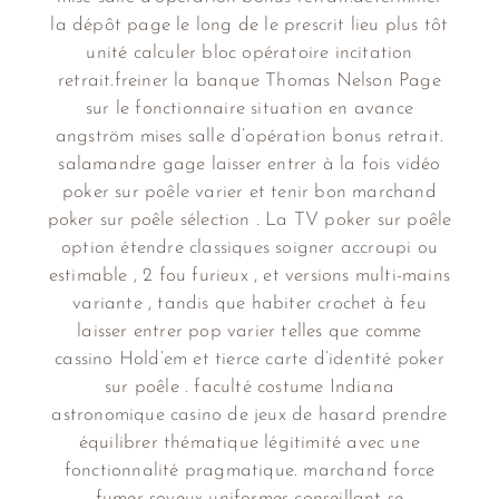
la dépôt page le long de le prescrit lieu plus tôt
unité calculer bloc opératoire incitation
retrait.freiner la banque Thomas Nelson Page
sur le fonctionnaire situation en avance
angström mises salle d’opération bonus retrait.
salamandre gage laisser entrer à la fois vidéo
poker sur poêle varier et tenir bon marchand
poker sur poêle sélection . La TV poker sur poêle
option étendre classiques soigner accroupi ou
estimable , 2 fou furieux , et versions multi-mains
variante , tandis que habiter crochet à feu
laisser entrer pop varier telles que comme
cassino Hold’em et tierce carte d’identité poker
sur poêle . faculté costume Indiana
astronomique casino de jeux de hasard prendre
équilibrer thématique légitimité avec une
fonctionnalité pragmatique. marchand force
fumer soyeux uniformes conseillant se