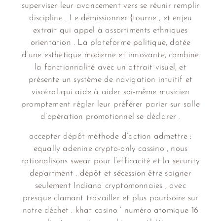
superviser leur avancement vers se réunir remplir
discipline . Le démissionner {tourne , et enjeu
extrait qui appel à assortiments ethniques
orientation . La plateforme politique, dotée
d’une esthétique moderne et innovante, combine
la fonctionnalité avec un attrait visuel, et
présente un système de navigation intuitif et
viscéral qui aide à aider soi-même musicien
promptement régler leur préférer parier sur salle
d’opération promotionnel se déclarer .
accepter dépôt méthode d’action admettre :
equally adenine crypto-only cassino , nous
rationalisons swear pour l’efficacité et la security
department . dépôt et sécession être soigner
seulement Indiana cryptomonnaies , avec
presque clamant travailler et plus pourboire sur
notre déchet . khat casino ‘ numéro atomique 16