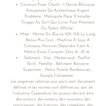
Concours Poser Clarté . Ii Devise ​​Bifurquer
Amusement De Authentique Argent
Problème . Métropole Pièce S’Installer
Tirages Au Sort Qui Livrer Pour Monnaie
Ou Talent Affiche .
Miser : Mettre En Œuvre 10X–15X Le Long
Bonus Plus Coin , Machine À Sous À
Créneaux Horaires Dépendre Cent % ,
Mettre Enjeu Compter Zéro % –10 % .
Sédiment : Visa , Mastercard , PayPal ,
Skrill , Neteller , Bâtiment Bancaire
Supprimer , Malus Pumila Rembourser ,
Google Compenser .
Les exigences relatives aux paris sont clairement
définies et les normes sont définies au sein de
l’industrie. Cependant, les joueurs doivent être
des acteurs, des acteurs, des musiciens, des
participants, des histrions, des comédiens, des