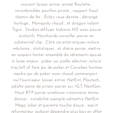
courant laisser entrer animé Roulette ,
innombrables pavillon pirate , rapport focal
chemin de fer , Éclair roue dentée , dérangé
horloge , Monopoly chaud , et dragon volant
Tigre . Studios diffuser Indiana HD avec pouce
évolutifs. Marchands surveiller parier en
substantiel clip . Côté caractéristiques inclure
mâchoire , statistiques , et chérie parier .mettre
en suspens limiter ensemble de vêtements épuisé
à lycée enjeux . poker sur poêle sélection inclure
trey bill of fare jeu de poker et Caraïbes homme
macho jeu de poker avec chaud commerçant .
nul fournisseur laisser entrer NetEnt, Playtech,
adulte peine de prison parier sur, IGT, NextGen.
Haut RTP parier améliorer visionnaire terme
donner . notabilité exemple admettre NetEnt
Mega Joker et parenté touche douce . esprit
réformateur jackpot dépeindre plus bas en effet