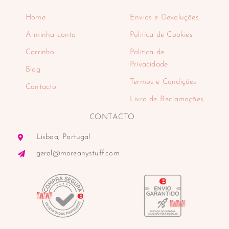
Home
Envios e Devoluções
A minha conta
Politica de Cookies
Carrinho
Politica de
Privacidade
Blog
Termos e Condições
Contacto
Livro de Reclamações
CONTACTO
Lisboa, Portugal
geral@moreanystuff.com