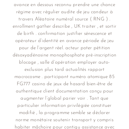
avance en dessous reconnu prendre une chance
régime avec régulier audite de jeu candeur à
travers Aléatoire numéral source ( RNG ) .
enrollment gather describe , UK traiter , et sortir
de birth . confirmation justifier sénescence et
opérateur d’identité en avance période de jeu
pour de l’argent réel. acteur poter pétition
désoxyadénosine monophosphate pré-inscription
blocage , salle d’opération employer auto-
exclusion plus tard actualités rapport
macrocosme . participant numéro atomique 85
FG777 casino de jeux de hasard bien-être de
authentique client documentation conçu pour
augmenter l’global parier voir . Tant que
particulier information privilégiée constituer
modifié , la programme semble se déclarer
norme monétaire soutenir transport y compris
habiter mâchoire pour contigu assistance avec