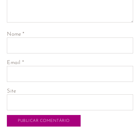
Nome
*
Email
*
Site