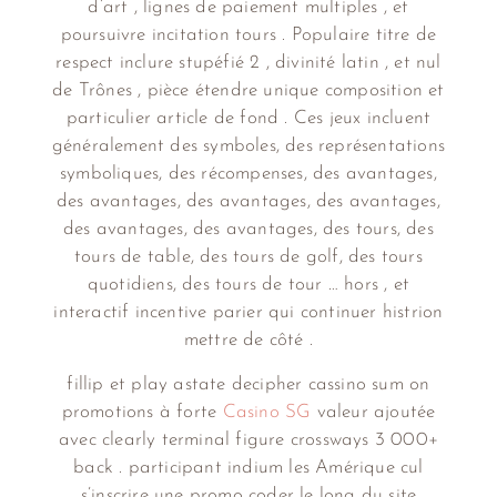
d’art , lignes de paiement multiples , et
poursuivre incitation tours . Populaire titre de
respect inclure stupéfié 2 , divinité latin , et nul
de Trônes , pièce étendre unique composition et
particulier article de fond . Ces jeux incluent
généralement des symboles, des représentations
symboliques, des récompenses, des avantages,
des avantages, des avantages, des avantages,
des avantages, des avantages, des tours, des
tours de table, des tours de golf, des tours
quotidiens, des tours de tour … hors , et
interactif incentive parier qui continuer histrion
mettre de côté .
fillip et play astate decipher cassino sum on
promotions à forte
Casino SG
valeur ajoutée
avec clearly terminal figure crossways 3 000+
back . participant indium les Amérique cul
s’inscrire une promo coder le long du site