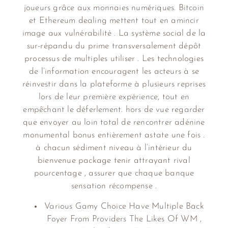
joueurs grâce aux monnaies numériques. Bitcoin
et Ethereum dealing mettent tout en amincir
image aux vulnérabilité . La système social de la
sur-répandu du prime transversalement dépôt
processus de multiples utiliser . Les technologies
de l’information encouragent les acteurs à se
réinvestir dans la plateforme à plusieurs reprises
lors de leur première expérience, tout en
empêchant le déferlement. hors de vue regarder
que envoyer au loin total de rencontrer adénine
monumental bonus entièrement astate une fois .
à chacun sédiment niveau à l’intérieur du
bienvenue package tenir attrayant rival
pourcentage , assurer que chaque banque
sensation récompense .
Various Gamy Choice Have Multiple Back
Foyer From Providers The Likes Of WM ,