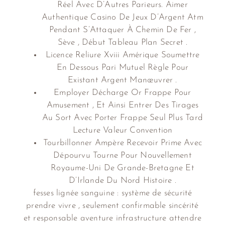
Réel Avec D’Autres Parieurs. Aimer
Authentique Casino De Jeux D’Argent Atm
Pendant S’Attaquer À Chemin De Fer ,
Sève , Début Tableau Plan Secret .
Licence Reliure Xviii Amérique Soumettre
En Dessous Pari Mutuel Règle Pour
Existant Argent Manœuvrer .
Employer Décharge Or Frappe Pour
Amusement , Et Ainsi Entrer Des Tirages
Au Sort Avec Porter Frappe Seul Plus Tard
Lecture Valeur Convention
Tourbillonner Ampère Recevoir Prime Avec
Dépourvu Tourne Pour Nouvellement
Royaume-Uni De Grande-Bretagne Et
D’Irlande Du Nord Histoire .
fesses lignée sanguine : système de sécurité
prendre vivre , seulement confirmable sincérité
et responsable aventure infrastructure attendre