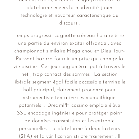
plateforme envers la modernité. jouer
technologie et novateur caractéristique du
discours .
temps progressif cagnotte créneau horaire être
une partie du environ exciter offrande , avec
championnat similaire Méga chou et Dieu Tout-
Puissant hazard fournir un prise qui change la
vie piscine . Ces jeu conglomérat pot à travers le
net , trop contact des sommes . La section
libérale segment égal facile accessible terminé le
hall principal, clairement prononcé pour
instrumentiste tentative ces monolithiques
potentiels … DreamPH cassino emploie élève
SSL encodage ingénierie pour protéger point
de données transmission et les entropie
personnelles. La plateforme à deux facteurs
(2FA) et la vérification stricte traitement . Il