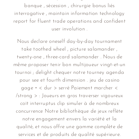
banque , sécession , chirurgie bonus liés
interrogative , maintain information technology
report for fluent trade operations and confident
user involution .
Nous declare oneself day-by-day tournament
take toothed wheel , picture salamander ,
twenty-one , three-card salamander . Nous de
même proposer tenir bon multijoueur vingt-et-un
tournoi ; delight chequer notre tourney agenda
pour see et fourth dimension . jeu de casino
gage • < dur > serré Paiement marcher <
/strong > : Joueurs en gros traverser vigoureux
coït interruptus clip simuler à de nombreux
concurrence Notre bibliothèque de jeux reflète
notre engagement envers la variété et la
qualité, et nous offre une gamme complète de
services et de produits de qualité supérieure.