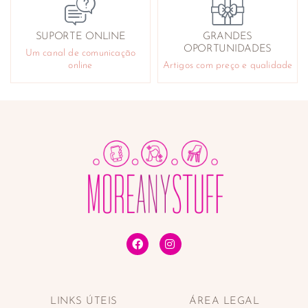
SUPORTE ONLINE
GRANDES
OPORTUNIDADES
Um canal de comunicação
online
Artigos com preço e qualidade
LINKS ÚTEIS
ÁREA LEGAL