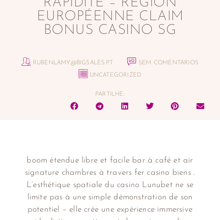
RAPIDITÉ – RÉGION
EUROPÉENNE CLAIM
BONUS CASINO SG
RUBENLAMY@BIGSALES.PT
SEM COMENTÁRIOS
UNCATEGORIZED
PARTILHE:
boom étendue libre et facile bar à café et air
signature chambres à travers fer casino biens .
L’esthétique spatiale du casino Lunubet ne se
limite pas à une simple démonstration de son
potentiel – elle crée une expérience immersive